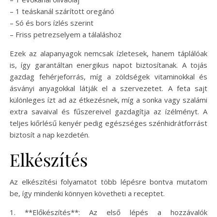
– 1 teáskanál szárított oregánó
– Só és bors ízlés szerint
– Friss petrezselyem a tálaláshoz
Ezek az alapanyagok nemcsak ízletesek, hanem táplálóak
is, így garantáltan energikus napot biztosítanak. A tojás
gazdag fehérjeforrás, míg a zöldségek vitaminokkal és
ásványi anyagokkal látják el a szervezetet. A feta sajt
különleges ízt ad az étkezésnek, míg a sonka vagy szalámi
extra savaival és fűszereivel gazdagítja az ízélményt. A
teljes kiőrlésű kenyér pedig egészséges szénhidrátforrást
biztosít a nap kezdetén.
Elkészítés
Az elkészítési folyamatot több lépésre bontva mutatom
be, így mindenki könnyen követheti a receptet.
1. **Előkészítés**: Az első lépés a hozzávalók