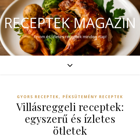
RECEPTEK MAGAZIN
Finom és ízletes receptek minden nap!
,
GYORS RECEPTEK
PÉKSÜTEMÉNY RECEPTEK
Villásreggeli receptek:
egyszerű és ízletes
ötletek