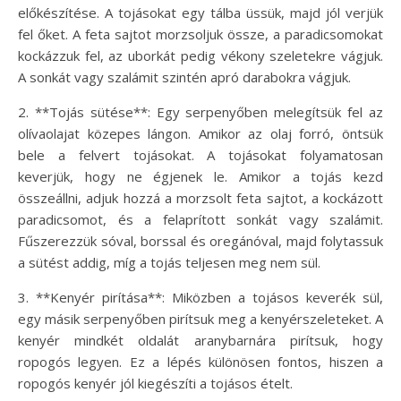
előkészítése. A tojásokat egy tálba üssük, majd jól verjük
fel őket. A feta sajtot morzsoljuk össze, a paradicsomokat
kockázzuk fel, az uborkát pedig vékony szeletekre vágjuk.
A sonkát vagy szalámit szintén apró darabokra vágjuk.
2. **Tojás sütése**: Egy serpenyőben melegítsük fel az
olívaolajat közepes lángon. Amikor az olaj forró, öntsük
bele a felvert tojásokat. A tojásokat folyamatosan
keverjük, hogy ne égjenek le. Amikor a tojás kezd
összeállni, adjuk hozzá a morzsolt feta sajtot, a kockázott
paradicsomot, és a felaprított sonkát vagy szalámit.
Fűszerezzük sóval, borssal és oregánóval, majd folytassuk
a sütést addig, míg a tojás teljesen meg nem sül.
3. **Kenyér pirítása**: Miközben a tojásos keverék sül,
egy másik serpenyőben pirítsuk meg a kenyérszeleteket. A
kenyér mindkét oldalát aranybarnára pirítsuk, hogy
ropogós legyen. Ez a lépés különösen fontos, hiszen a
ropogós kenyér jól kiegészíti a tojásos ételt.