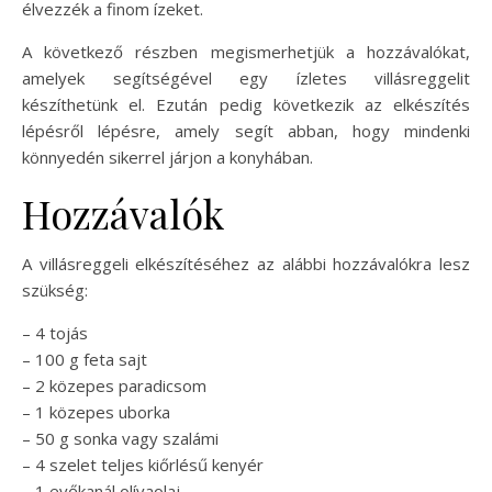
élvezzék a finom ízeket.
A következő részben megismerhetjük a hozzávalókat,
amelyek segítségével egy ízletes villásreggelit
készíthetünk el. Ezután pedig következik az elkészítés
lépésről lépésre, amely segít abban, hogy mindenki
könnyedén sikerrel járjon a konyhában.
Hozzávalók
A villásreggeli elkészítéséhez az alábbi hozzávalókra lesz
szükség:
– 4 tojás
– 100 g feta sajt
– 2 közepes paradicsom
– 1 közepes uborka
– 50 g sonka vagy szalámi
– 4 szelet teljes kiőrlésű kenyér
– 1 evőkanál olívaolaj