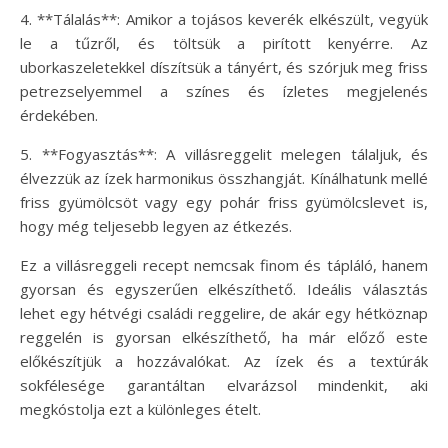
4. **Tálalás**: Amikor a tojásos keverék elkészült, vegyük
le a tűzről, és töltsük a pirított kenyérre. Az
uborkaszeletekkel díszítsük a tányért, és szórjuk meg friss
petrezselyemmel a színes és ízletes megjelenés
érdekében.
5. **Fogyasztás**: A villásreggelit melegen tálaljuk, és
élvezzük az ízek harmonikus összhangját. Kínálhatunk mellé
friss gyümölcsöt vagy egy pohár friss gyümölcslevet is,
hogy még teljesebb legyen az étkezés.
Ez a villásreggeli recept nemcsak finom és tápláló, hanem
gyorsan és egyszerűen elkészíthető. Ideális választás
lehet egy hétvégi családi reggelire, de akár egy hétköznap
reggelén is gyorsan elkészíthető, ha már előző este
előkészítjük a hozzávalókat. Az ízek és a textúrák
sokfélesége garantáltan elvarázsol mindenkit, aki
megkóstolja ezt a különleges ételt.