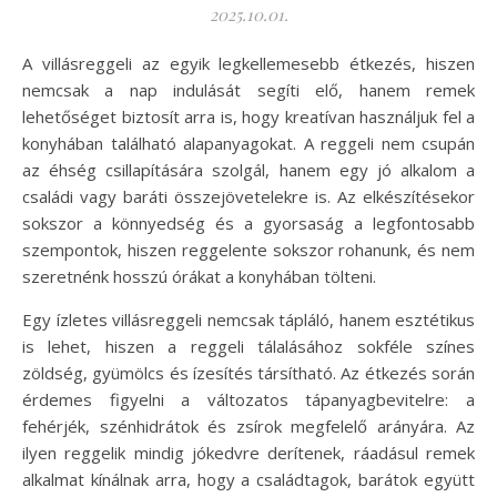
2025.10.01.
A villásreggeli az egyik legkellemesebb étkezés, hiszen
nemcsak a nap indulását segíti elő, hanem remek
lehetőséget biztosít arra is, hogy kreatívan használjuk fel a
konyhában található alapanyagokat. A reggeli nem csupán
az éhség csillapítására szolgál, hanem egy jó alkalom a
családi vagy baráti összejövetelekre is. Az elkészítésekor
sokszor a könnyedség és a gyorsaság a legfontosabb
szempontok, hiszen reggelente sokszor rohanunk, és nem
szeretnénk hosszú órákat a konyhában tölteni.
Egy ízletes villásreggeli nemcsak tápláló, hanem esztétikus
is lehet, hiszen a reggeli tálalásához sokféle színes
zöldség, gyümölcs és ízesítés társítható. Az étkezés során
érdemes figyelni a változatos tápanyagbevitelre: a
fehérjék, szénhidrátok és zsírok megfelelő arányára. Az
ilyen reggelik mindig jókedvre derítenek, ráadásul remek
alkalmat kínálnak arra, hogy a családtagok, barátok együtt