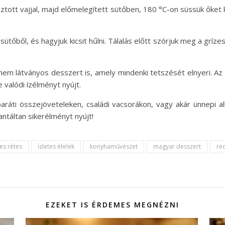
tott vajjal, majd előmelegített sütőben, 180 °C-on süssük őket 
ütőből, és hagyjuk kicsit hűlni. Tálalás előtt szórjuk meg a gríze
nem látványos desszert is, amely mindenki tetszését elnyeri. Az
 valódi ízélményt nyújt.
baráti összejöveteleken, családi vacsorákon, vagy akár ünnepi a
táltan sikerélményt nyújt!
es rétes
ízletes ételek
konyhaművészet
magyar desszert
re
EZEKET IS ÉRDEMES MEGNÉZNI