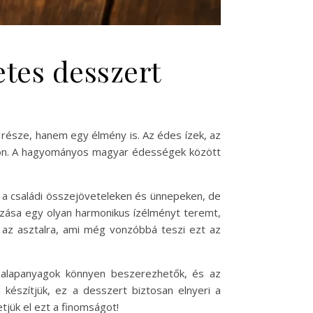
etes desszert
része, hanem egy élmény is. Az édes ízek, az
áljon. A hagyományos magyar édességek között
 a családi összejöveteleken és ünnepeken, de
kozása egy olyan harmonikus ízélményt teremt,
l az asztalra, ami még vonzóbbá teszi ezt az
 alapanyagok könnyen beszerezhetők, és az
 készítjük, ez a desszert biztosan elnyeri a
jük el ezt a finomságot!