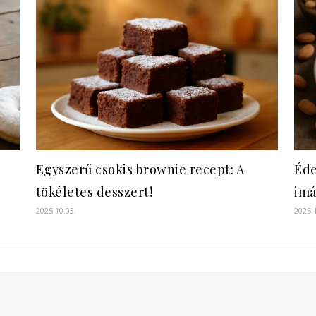
Egyszerű csokis brownie recept: A
Éde
tökéletes desszert!
imá
2025.10.03.
2025.