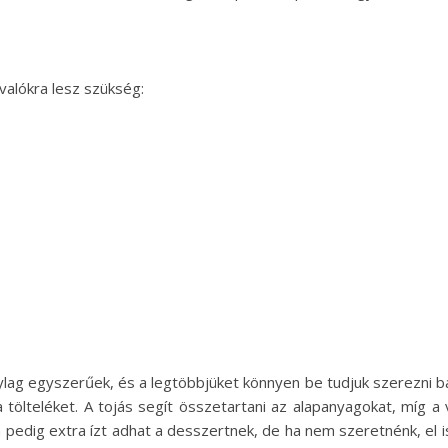
valókra lesz szükség:
ylag egyszerűek, és a legtöbbjüket könnyen be tudjuk szerezni b
a tölteléket. A tojás segít összetartani az alapanyagokat, míg 
a pedig extra ízt adhat a desszertnek, de ha nem szeretnénk, el is