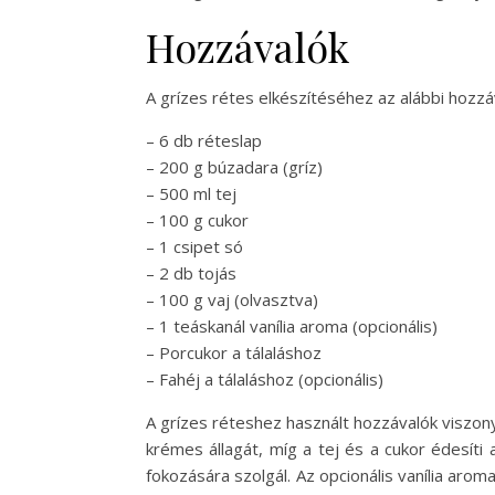
Hozzávalók
A grízes rétes elkészítéséhez az alábbi hozzá
– 6 db réteslap
– 200 g búzadara (gríz)
– 500 ml tej
– 100 g cukor
– 1 csipet só
– 2 db tojás
– 100 g vaj (olvasztva)
– 1 teáskanál vanília aroma (opcionális)
– Porcukor a tálaláshoz
– Fahéj a tálaláshoz (opcionális)
A grízes réteshez használt hozzávalók viszon
krémes állagát, míg a tej és a cukor édesíti 
fokozására szolgál. Az opcionális vanília arom