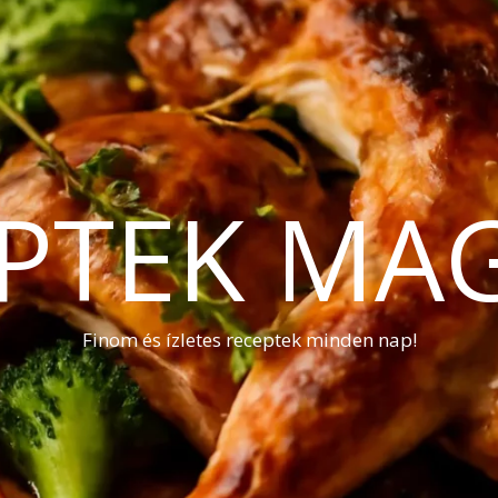
PTEK MA
Finom és ízletes receptek minden nap!