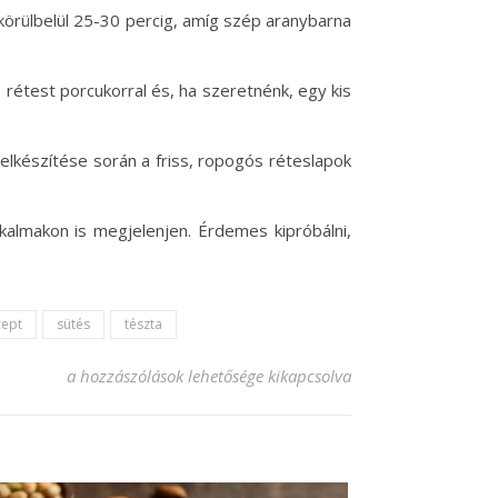
körülbelül 25-30 percig, amíg szép aranybarna
s rétest porcukorral és, ha szeretnénk, egy kis
 elkészítése során a friss, ropogós réteslapok
lkalmakon is megjelenjen. Érdemes kipróbálni,
cept
sütés
tészta
Grízes rétes recept – Egyszerű és ízletes desszert bejegyzésh
a hozzászólások lehetősége kikapcsolva