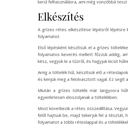
kerül felhasználásra, ami még vonzóbbá teszi 
Elkészítés
A grízes rétes elkészítése lépésről lépésre
folyamatot.
Első lépésként készítsük el a grízes töltelé
folyamatos keverés mellett főzzük addig, am
kész, vegyük le a tűzről, és hagyjuk kicsit hűlni
Amíg a töltelék hűl, készítsük elő a réteslapo
és kenjük meg a felolvasztott vajjal. Ez segí
Miután a grízes töltelék már langyosra hűl
egyenletesen eloszoljanak a töltelékben.
Most következik a rétes összeállítása. Vegyün
felől hajtsuk be, majd tekerjük fel a tésztát, 
folyamatot a többi réteslappal és a töltelékkel 