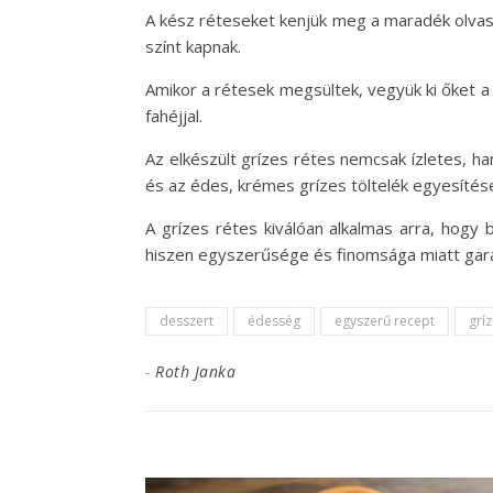
A kész réteseket kenjük meg a maradék olvasz
színt kapnak.
Amikor a rétesek megsültek, vegyük ki őket a s
fahéjjal.
Az elkészült grízes rétes nemcsak ízletes, ha
és az édes, krémes grízes töltelék egyesítése
A grízes rétes kiválóan alkalmas arra, hogy 
hiszen egyszerűsége és finomsága miatt garan
desszert
édesség
egyszerű recept
gríz
-
Roth Janka