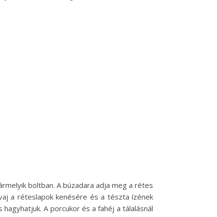
ármelyik boltban. A búzadara adja meg a rétes
a vaj a réteslapok kenésére és a tészta ízének
 hagyhatjuk. A porcukor és a fahéj a tálalásnál