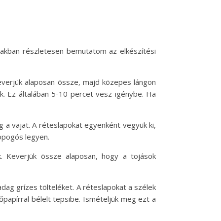
biakban részletesen bemutatom az elkészítési
 Keverjük alaposan össze, majd közepes lángon
k. Ez általában 5-10 percet vesz igénybe. Ha
eg a vajat. A réteslapokat egyenként vegyük ki,
ropogós legyen.
nk. Keverjük össze alaposan, hogy a tojások
dag grízes tölteléket. A réteslapokat a szélek
ütőpapírral bélelt tepsibe. Ismételjük meg ezt a