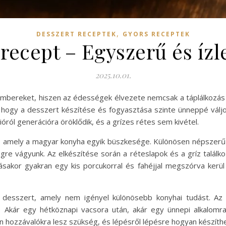
,
DESSZERT RECEPTEK
GYORS RECEPTEK
 recept – Egyszerű és ízl
2025.10.01.
 embereket, hiszen az édességek élvezete nemcsak a táplálkozás 
oz, hogy a desszert készítése és fogyasztása szinte ünneppé v
óról generációra öröklődik, és a grízes rétes sem kivétel.
t, amely a magyar konyha egyik büszkesége. Különösen népszerű
gre vágyunk. Az elkészítése során a réteslapok és a gríz talál
ásakor gyakran egy kis porcukorral és fahéjjal megszórva kerü
 desszert, amely nem igényel különösebb konyhai tudást. Az
. Akár egy hétköznapi vacsora után, akár egy ünnepi alkalomra
hozzávalókra lesz szükség, és lépésről lépésre hogyan készíthet