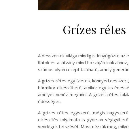
Grízes rétes
A desszertek világa mindig is lenyűgözte az
illatok és a látvány mind hozzájárulnak ahh
számos olyan recept található, amely generáci
A grízes rétes egy ízletes, könnyed desszer
bármikor elkészíthető, amikor egy kis édessé
amelyet nehéz megunni. A grízes rétes tálal
édességet.
A grízes rétes egyszerű, mégis nagyszerű
elkészítés folyamata is gyorsan végigvihető
vendégek tetszését. Most nézzük meg, milyen 