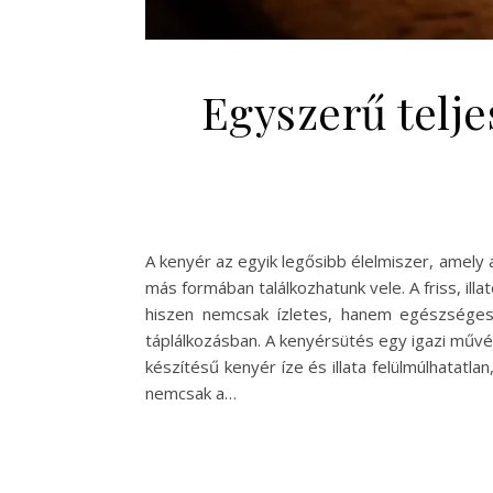
Egyszerű telje
A kenyér az egyik legősibb élelmiszer, amely a
más formában találkozhatunk vele. A friss, il
hiszen nemcsak ízletes, hanem egészséges i
táplálkozásban. A kenyérsütés egy igazi művés
készítésű kenyér íze és illata felülmúlhatatl
nemcsak a…