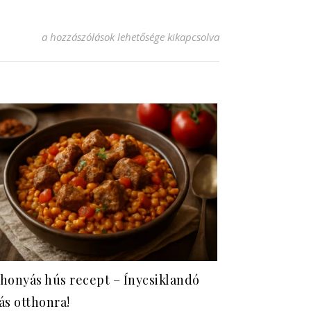
Egyszerű teljes kiőrlésű kenyér recept, ami mindenki kedve
a hozzászólások lehetősége kikapcsolva
honyás hús recept – Ínycsiklandó
ás otthonra!