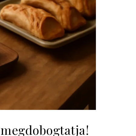
t megdobogtatja!