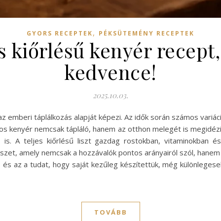
,
GYORS RECEPTEK
PÉKSÜTEMÉNY RECEPTEK
s kiőrlésű kenyér recep
kedvence!
2025.10.03.
z emberi táplálkozás alapját képezi. Az idők során számos variáci
latos kenyér nemcsak tápláló, hanem az otthon melegét is megidézi
s. A teljes kiőrlésű liszt gazdag rostokban, vitaminokban é
zet, amely nemcsak a hozzávalók pontos arányairól szól, hanem a
an, és az a tudat, hogy saját kezűleg készítettük, még különlege
TOVÁBB