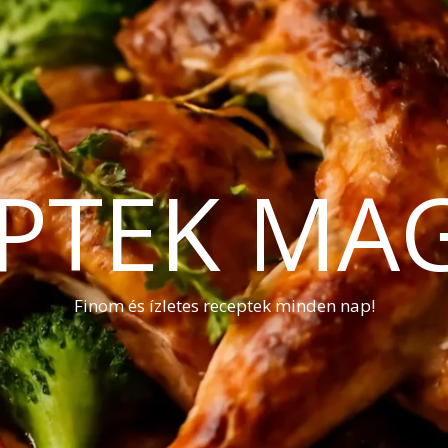
PTEK MA
Finom és ízletes receptek minden nap!