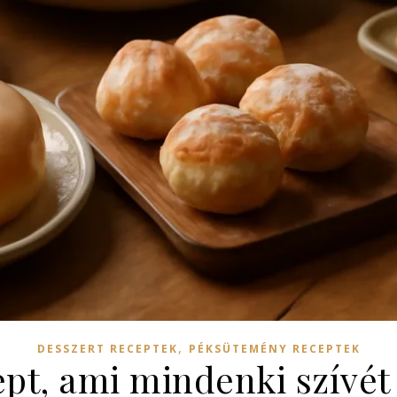
,
DESSZERT RECEPTEK
PÉKSÜTEMÉNY RECEPTEK
ept, ami mindenki szívé