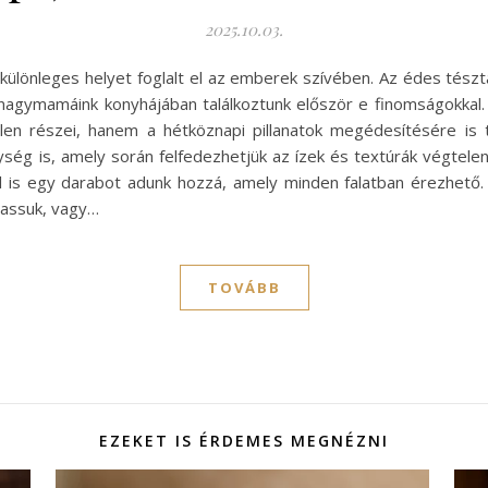
2025.10.03.
ülönleges helyet foglalt el az emberek szívében. Az édes tésztá
nagymamáink konyhájában találkoztunk először e finomságokkal
len részei, hanem a hétköznapi pillanatok megédesítésére is 
ég is, amely során felfedezhetjük az ízek és textúrák végtelen
 is egy darabot adunk hozzá, amely minden falatban érezhető.
jtassuk, vagy…
TOVÁBB
EZEKET IS ÉRDEMES MEGNÉZNI