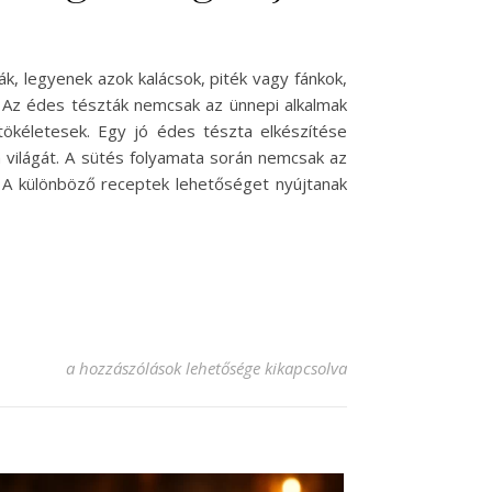
k, legyenek azok kalácsok, piték vagy fánkok,
. Az édes tészták nemcsak az ünnepi alkalmak
tökéletesek. Egy jó édes tészta elkészítése
 világát. A sütés folyamata során nemcsak az
 A különböző receptek lehetőséget nyújtanak
Édes tészta recept, ami mindenki szívét megdobogtatja! be
a hozzászólások lehetősége kikapcsolva