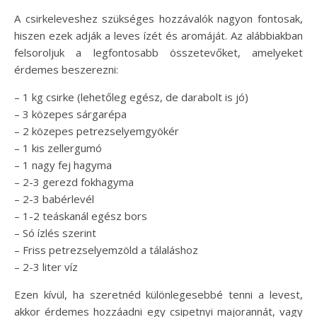
A csirkeleveshez szükséges hozzávalók nagyon fontosak,
hiszen ezek adják a leves ízét és aromáját. Az alábbiakban
felsoroljuk a legfontosabb összetevőket, amelyeket
érdemes beszerezni:
– 1 kg csirke (lehetőleg egész, de darabolt is jó)
– 3 közepes sárgarépa
– 2 közepes petrezselyemgyökér
– 1 kis zellergumó
– 1 nagy fej hagyma
– 2-3 gerezd fokhagyma
– 2-3 babérlevél
– 1-2 teáskanál egész bors
– Só ízlés szerint
– Friss petrezselyemzöld a tálaláshoz
– 2-3 liter víz
Ezen kívül, ha szeretnéd különlegesebbé tenni a levest,
akkor érdemes hozzáadni egy csipetnyi majorannát, vagy