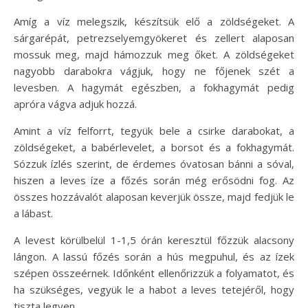
Amíg a víz melegszik, készítsük elő a zöldségeket. A
sárgarépát, petrezselyemgyökeret és zellert alaposan
mossuk meg, majd hámozzuk meg őket. A zöldségeket
nagyobb darabokra vágjuk, hogy ne főjenek szét a
levesben. A hagymát egészben, a fokhagymát pedig
apróra vágva adjuk hozzá.
Amint a víz felforrt, tegyük bele a csirke darabokat, a
zöldségeket, a babérlevelet, a borsot és a fokhagymát.
Sózzuk ízlés szerint, de érdemes óvatosan bánni a sóval,
hiszen a leves íze a főzés során még erősödni fog. Az
összes hozzávalót alaposan keverjük össze, majd fedjük le
a lábast.
A levest körülbelül 1-1,5 órán keresztül főzzük alacsony
lángon. A lassú főzés során a hús megpuhul, és az ízek
szépen összeérnek. Időnként ellenőrizzük a folyamatot, és
ha szükséges, vegyük le a habot a leves tetejéről, hogy
tiszta legyen.