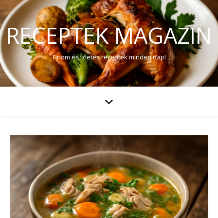
RECEPTEK MAGAZIN
Finom és ízletes receptek minden nap!