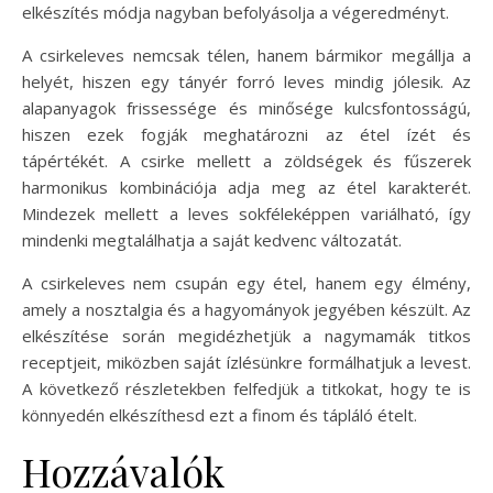
elkészítés módja nagyban befolyásolja a végeredményt.
A csirkeleves nemcsak télen, hanem bármikor megállja a
helyét, hiszen egy tányér forró leves mindig jólesik. Az
alapanyagok frissessége és minősége kulcsfontosságú,
hiszen ezek fogják meghatározni az étel ízét és
tápértékét. A csirke mellett a zöldségek és fűszerek
harmonikus kombinációja adja meg az étel karakterét.
Mindezek mellett a leves sokféleképpen variálható, így
mindenki megtalálhatja a saját kedvenc változatát.
A csirkeleves nem csupán egy étel, hanem egy élmény,
amely a nosztalgia és a hagyományok jegyében készült. Az
elkészítése során megidézhetjük a nagymamák titkos
receptjeit, miközben saját ízlésünkre formálhatjuk a levest.
A következő részletekben felfedjük a titkokat, hogy te is
könnyedén elkészíthesd ezt a finom és tápláló ételt.
Hozzávalók