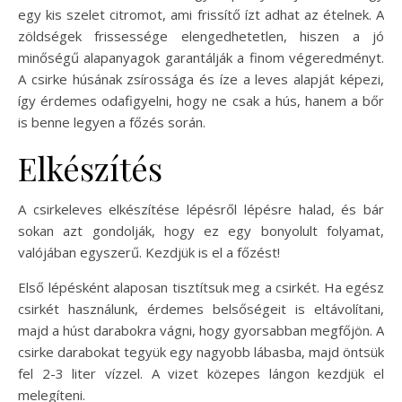
egy kis szelet citromot, ami frissítő ízt adhat az ételnek. A
zöldségek frissessége elengedhetetlen, hiszen a jó
minőségű alapanyagok garantálják a finom végeredményt.
A csirke húsának zsírossága és íze a leves alapját képezi,
így érdemes odafigyelni, hogy ne csak a hús, hanem a bőr
is benne legyen a főzés során.
Elkészítés
A csirkeleves elkészítése lépésről lépésre halad, és bár
sokan azt gondolják, hogy ez egy bonyolult folyamat,
valójában egyszerű. Kezdjük is el a főzést!
Első lépésként alaposan tisztítsuk meg a csirkét. Ha egész
csirkét használunk, érdemes belsőségeit is eltávolítani,
majd a húst darabokra vágni, hogy gyorsabban megfőjön. A
csirke darabokat tegyük egy nagyobb lábasba, majd öntsük
fel 2-3 liter vízzel. A vizet közepes lángon kezdjük el
melegíteni.