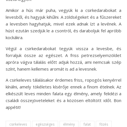
Amikor a hús már puha, vegyük ki a csirkedarabokat a
levesből, és hagyjuk kihűlni. A zöldségeket és a fűszereket
a levesben hagyhatjuk, mivel ezek adnak ízt a levének. A
húst ezután szedjük le a csontról, és daraboljuk fel apróbb
kockákra.
Végül a csirkedarabokat tegyük vissza a levesbe, és
forraljuk össze az egészet. A friss petrezselyemzöldet
apróra vágva tálalás előtt adjuk hozzá, ami nemcsak szép
színt, hanem kellemes aromát is ad a levesnek.
A csirkeleves tálalásakor érdemes friss, ropogós kenyérrel
kínálni, amely tökéletes kísérője ennek a finom ételnek. Az
elkészült leves minden falata egy élmény, amely felidézi a
családi összejöveteleket és a közösen eltöltött időt. Bon
appétit!
csirkeleves
egészséges
élmény
falat
főzés