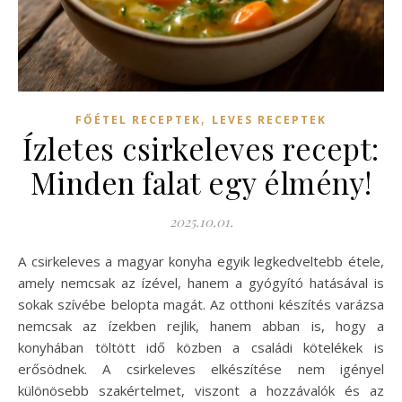
,
FŐÉTEL RECEPTEK
LEVES RECEPTEK
Ízletes csirkeleves recept:
Minden falat egy élmény!
2025.10.01.
A csirkeleves a magyar konyha egyik legkedveltebb étele,
amely nemcsak az ízével, hanem a gyógyító hatásával is
sokak szívébe belopta magát. Az otthoni készítés varázsa
nemcsak az ízekben rejlik, hanem abban is, hogy a
konyhában töltött idő közben a családi kötelékek is
erősödnek. A csirkeleves elkészítése nem igényel
különösebb szakértelmet, viszont a hozzávalók és az