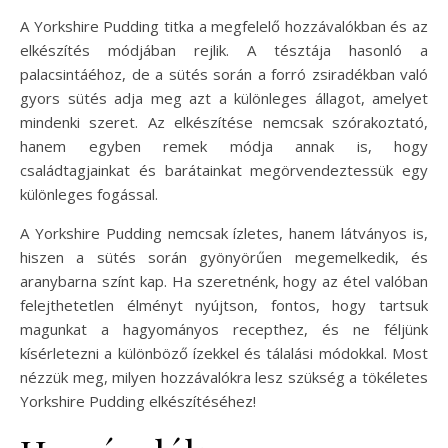
A Yorkshire Pudding titka a megfelelő hozzávalókban és az
elkészítés módjában rejlik. A tésztája hasonló a
palacsintáéhoz, de a sütés során a forró zsiradékban való
gyors sütés adja meg azt a különleges állagot, amelyet
mindenki szeret. Az elkészítése nemcsak szórakoztató,
hanem egyben remek módja annak is, hogy
családtagjainkat és barátainkat megörvendeztessük egy
különleges fogással.
A Yorkshire Pudding nemcsak ízletes, hanem látványos is,
hiszen a sütés során gyönyörűen megemelkedik, és
aranybarna színt kap. Ha szeretnénk, hogy az étel valóban
felejthetetlen élményt nyújtson, fontos, hogy tartsuk
magunkat a hagyományos recepthez, és ne féljünk
kísérletezni a különböző ízekkel és tálalási módokkal. Most
nézzük meg, milyen hozzávalókra lesz szükség a tökéletes
Yorkshire Pudding elkészítéséhez!