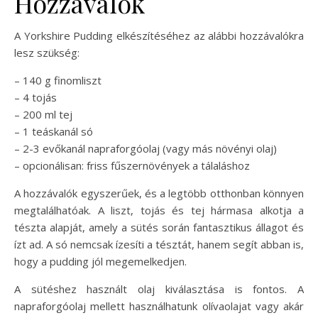
Hozzávalók
A Yorkshire Pudding elkészítéséhez az alábbi hozzávalókra
lesz szükség:
– 140 g finomliszt
– 4 tojás
– 200 ml tej
– 1 teáskanál só
– 2-3 evőkanál napraforgóolaj (vagy más növényi olaj)
– opcionálisan: friss fűszernövények a tálaláshoz
A hozzávalók egyszerűek, és a legtöbb otthonban könnyen
megtalálhatóak. A liszt, tojás és tej hármasa alkotja a
tészta alapját, amely a sütés során fantasztikus állagot és
ízt ad. A só nemcsak ízesíti a tésztát, hanem segít abban is,
hogy a pudding jól megemelkedjen.
A sütéshez használt olaj kiválasztása is fontos. A
napraforgóolaj mellett használhatunk olívaolajat vagy akár