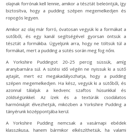
olajnak forrónak kell lennie, amikor a tésztát beleöntjük, így
biztosítva, hogy a pudding szépen megemelkedjen és
ropogós legyen.
Amikor az olaj már forró, óvatosan vegyük ki a formákat a
sütőből, és egy kanál segítségével gyorsan öntsük a
tésztát a formákba. Ügyeljünk arra, hogy ne töltsük túl a
formákat, mert a pudding a sütés során meg fog nőni.
A Yorkshire Puddingot 20-25 percig süssük, amíg
aranybarnára sül. A sütési idő végén ne nyissuk ki a sütő
ajtaját, mert ez megakadályozhatja, hogy a pudding
szépen megemelkedjen. Ha kész, vegyük ki a sütőből, és
azonnal tálaljuk a kedvenc szaftos húsunkkal és
zöldségünkkel. Az ízek és a textúrák csodálatos
harmóniáját élvezhetjük, miközben a Yorkshire Pudding a
tányérunk középpontjába kerül.
A Yorkshire Pudding nemcsak a vasárnapi ebédek
klasszikusa, hanem bármikor elkészíthetjük, ha valami