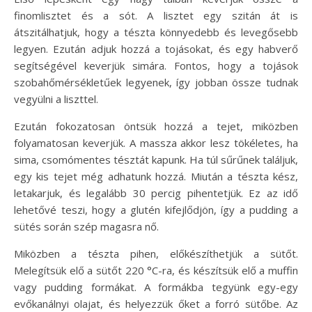
finomlisztet és a sót. A lisztet egy szitán át is
átszitálhatjuk, hogy a tészta könnyedebb és levegősebb
legyen. Ezután adjuk hozzá a tojásokat, és egy habverő
segítségével keverjük simára. Fontos, hogy a tojások
szobahőmérsékletűek legyenek, így jobban össze tudnak
vegyülni a liszttel.
Ezután fokozatosan öntsük hozzá a tejet, miközben
folyamatosan keverjük. A massza akkor lesz tökéletes, ha
sima, csomómentes tésztát kapunk. Ha túl sűrűnek találjuk,
egy kis tejet még adhatunk hozzá. Miután a tészta kész,
letakarjuk, és legalább 30 percig pihentetjük. Ez az idő
lehetővé teszi, hogy a glutén kifejlődjön, így a pudding a
sütés során szép magasra nő.
Miközben a tészta pihen, előkészíthetjük a sütőt.
Melegítsük elő a sütőt 220 °C-ra, és készítsük elő a muffin
vagy pudding formákat. A formákba tegyünk egy-egy
evőkanálnyi olajat, és helyezzük őket a forró sütőbe. Az