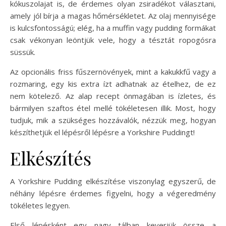
kókuszolajat is, de érdemes olyan zsiradékot választani,
amely jól bírja a magas hőmérsékletet. Az olaj mennyisége
is kulcsfontosságú; elég, ha a muffin vagy pudding formákat
csak vékonyan leöntjük vele, hogy a tésztát ropogósra
süssük.
Az opcionális friss fűszernövények, mint a kakukkfű vagy a
rozmaring, egy kis extra ízt adhatnak az ételhez, de ez
nem kötelező. Az alap recept önmagában is ízletes, és
bármilyen szaftos étel mellé tökéletesen illik. Most, hogy
tudjuk, mik a szükséges hozzávalók, nézzük meg, hogyan
készíthetjük el lépésről lépésre a Yorkshire Puddingt!
Elkészítés
A Yorkshire Pudding elkészítése viszonylag egyszerű, de
néhány lépésre érdemes figyelni, hogy a végeredmény
tökéletes legyen.
Első lépésként egy nagy tálban keverjük össze a