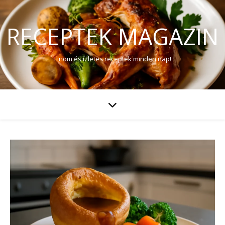
RECEPTEK MAGAZIN
Finom és ízletes receptek minden nap!