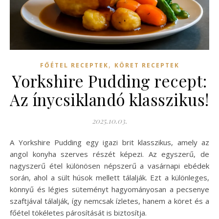
,
FŐÉTEL RECEPTEK
KÖRET RECEPTEK
Yorkshire Pudding recept:
Az ínycsiklandó klasszikus!
2025.10.03.
A Yorkshire Pudding egy igazi brit klasszikus, amely az
angol konyha szerves részét képezi. Az egyszerű, de
nagyszerű étel különösen népszerű a vasárnapi ebédek
során, ahol a sült húsok mellett tálalják. Ezt a különleges,
könnyű és légies süteményt hagyományosan a pecsenye
szaftjával tálalják, így nemcsak ízletes, hanem a köret és a
főétel tökéletes párosítását is biztosítja.