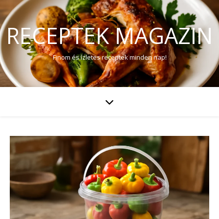
RECEPTEK MAGAZIN
Finom és ízletes receptek minden nap!