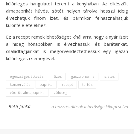
különleges hangulatot teremt a konyhában. Az elkészült
almapaprikát hűvös, sötét helyen tárolva hosszú ideig
élvezhetjük finom ízét, és bármikor felhasználhatjuk
különféle ételekhez.
Ez a recept remek lehetőséget kínál arra, hogy a nyár ízeit
a hideg hónapokban is élvezhessük, és barátainkat,
családtagjainkat is megörvendeztethessük egy igazán
különleges csemegével.
egészséges étkezés
főzés
gasztronómia
ízletes
konzerválás
paprika
recept
tartós
vödrös almapaprika
zöldség
Vödrös almapaprika recept – ízletes és tar
-
Roth Janka
a hozzászólások lehetősége kikapcsolva