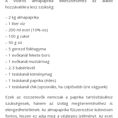
A vödrös almapaprika elkészítéséhez az alábbi
hozzávalókra lesz szükség:
– 2 kg almapaprika
– 1 liter víz
– 200 ml ecet (10%-os)
– 100 g cukor
– 50 g só
– 5 gerezd fokhagyma
– 1 evőkanál fekete bors
– 1 evőkanál mustármag
– 2-3 babérlevél
– 1 teáskanál köménymag
– 1 teáskanál paprika (édes)
– 1 teáskanál chili (opcionális, ha csípősebb ízre vágyunk)
Ezek az összetevők nemcsak a paprika tartósításához
szükségesek, hanem az ízvilág megteremtéséhez is
elengedhetetlenek. Az almapaprika fűszerezése különösen
fontos, hiszen ez adja meg a végleges ízélményt. Az ecet