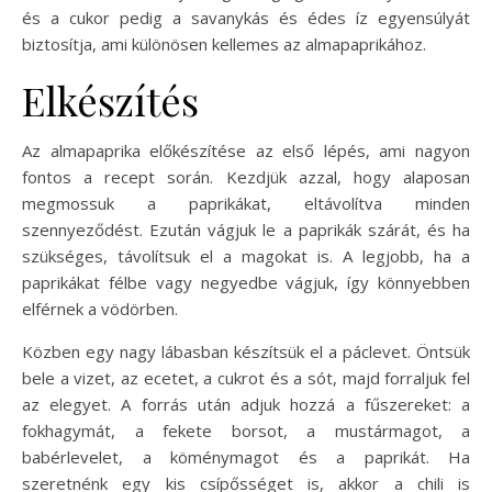
és a cukor pedig a savanykás és édes íz egyensúlyát
biztosítja, ami különösen kellemes az almapaprikához.
Elkészítés
Az almapaprika előkészítése az első lépés, ami nagyon
fontos a recept során. Kezdjük azzal, hogy alaposan
megmossuk a paprikákat, eltávolítva minden
szennyeződést. Ezután vágjuk le a paprikák szárát, és ha
szükséges, távolítsuk el a magokat is. A legjobb, ha a
paprikákat félbe vagy negyedbe vágjuk, így könnyebben
elférnek a vödörben.
Közben egy nagy lábasban készítsük el a páclevet. Öntsük
bele a vizet, az ecetet, a cukrot és a sót, majd forraljuk fel
az elegyet. A forrás után adjuk hozzá a fűszereket: a
fokhagymát, a fekete borsot, a mustármagot, a
babérlevelet, a köménymagot és a paprikát. Ha
szeretnénk egy kis csípősséget is, akkor a chili is