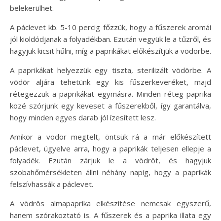
belekerülhet.
A páclevet kb. 5-10 percig főzzük, hogy a fűszerek aromái
jól kioldódjanak a folyadékban. Ezután vegyük le a tűzről, és
hagyjuk kicsit hűlni, míg a paprikákat előkészítjük a vödörbe.
A paprikákat helyezzük egy tiszta, sterilizált vödörbe. A
vödör aljára tehetünk egy kis fűszerkeveréket, majd
rétegezzük a paprikákat egymásra. Minden réteg paprika
közé szórjunk egy keveset a fűszerekből, így garantálva,
hogy minden egyes darab jól ízesített lesz.
Amikor a vödör megtelt, öntsük rá a már előkészített
páclevet, ügyelve arra, hogy a paprikák teljesen ellepje a
folyadék. Ezután zárjuk le a vödröt, és hagyjuk
szobahőmérsékleten állni néhány napig, hogy a paprikák
felszívhassák a páclevet.
A vödrös almapaprika elkészítése nemcsak egyszerű,
hanem szórakoztató is. A fűszerek és a paprika illata egy