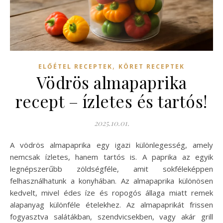
,
ELŐÉTEL RECEPTEK
KÖRET RECEPTEK
Vödrös almapaprika
recept – ízletes és tartós!
2025.10.01.
A vödrös almapaprika egy igazi különlegesség, amely
nemcsak ízletes, hanem tartós is. A paprika az egyik
legnépszerűbb zöldségféle, amit sokféleképpen
felhasználhatunk a konyhában. Az almapaprika különösen
kedvelt, mivel édes íze és ropogós állaga miatt remek
alapanyag különféle ételekhez. Az almapaprikát frissen
fogyasztva salátákban, szendvicsekben, vagy akár grill