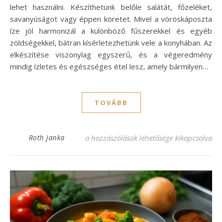
lehet használni. Készíthetünk belőle salátát, főzeléket,
savanyúságot vagy éppen köretet. Mivel a vöröskáposzta
íze jól harmonizál a különböző fűszerekkel és egyéb
zöldségekkel, bátran kísérletezhetünk vele a konyhában. Az
elkészítése viszonylag egyszerű, és a végeredmény
mindig ízletes és egészséges étel lesz, amely bármilyen…
TOVÁBB
Vöröskáposzta recept: ízletes és egészség
Roth Janka
a hozzászólások lehetősége kikapcsolva