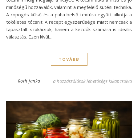
minőségű hozzávalók, valamint a megfelelő sütési technika.
A ropogós külső és a puha belső textúra együtt alkotja a
tökéletes tócsnit. A recept egyszerűsége miatt nemcsak a
tapasztalt szakácsok, hanem a kezdők számára is ideális
választás. Ezen kívül…
TOVÁBB
Puha tócsni recept: Lépésről lépésre az íz
Roth Janka
a hozzászólások lehetősége kikapcsolva