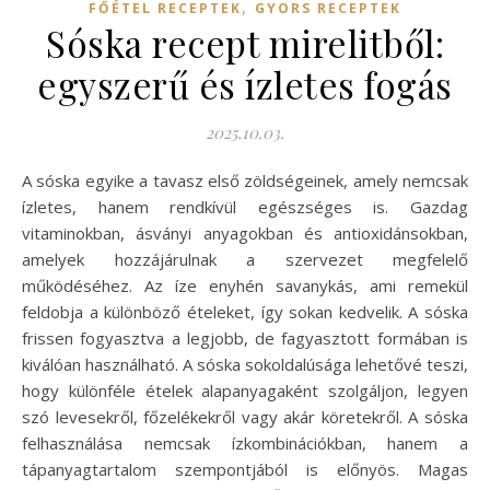
,
FŐÉTEL RECEPTEK
GYORS RECEPTEK
Sóska recept mirelitből:
egyszerű és ízletes fogás
2025.10.03.
A sóska egyike a tavasz első zöldségeinek, amely nemcsak
ízletes, hanem rendkívül egészséges is. Gazdag
vitaminokban, ásványi anyagokban és antioxidánsokban,
amelyek hozzájárulnak a szervezet megfelelő
működéséhez. Az íze enyhén savanykás, ami remekül
feldobja a különböző ételeket, így sokan kedvelik. A sóska
frissen fogyasztva a legjobb, de fagyasztott formában is
kiválóan használható. A sóska sokoldalúsága lehetővé teszi,
hogy különféle ételek alapanyagaként szolgáljon, legyen
szó levesekről, főzelékekről vagy akár köretekről. A sóska
felhasználása nemcsak ízkombinációkban, hanem a
tápanyagtartalom szempontjából is előnyös. Magas