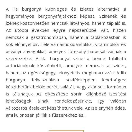
A lila burgonya különleges és ízletes alternatíva a
hagyományos burgonyafajtákhoz képest. Színének és
ízének köszönhetően nemcsak látványos, hanem tápláló is.
Az utóbbi években egyre népszerűbbé vált, hiszen
nemcsak a gasztronómiában, hanem a táplálkozásban is
sok előnnyel bír. Tele van antioxidánsokkal, vitaminokkal és
ásványi anyagokkal, amelyek jótékony hatással vannak a
szervezetre. A lila burgonya színe a benne található
antociánoknak köszönhető, amelyek nemcsak a színét,
hanem az egészségügyi előnyeit is meghatározzák. A lila
burgonya felhasználása sokféleképpen lehetséges:
készíthetünk belőle pürét, salátát, vagy akár sült formában
is tálalhatjuk. Az elkészítése során különböző ízesítési
lehetőségek állnak rendelkezésünkre, így valóban
változatos ételeket készíthetünk vele. Az íze enyhén édes,
ami különösen jól illik a fűszerekhez és…