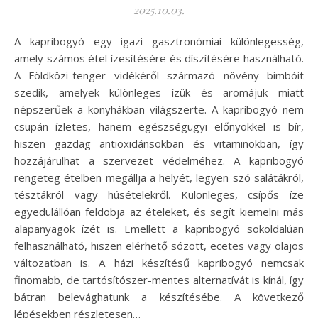
2025.10.03.
A kapribogyó egy igazi gasztronómiai különlegesség,
amely számos étel ízesítésére és díszítésére használható.
A Földközi-tenger vidékéről származó növény bimbóit
szedik, amelyek különleges ízük és aromájuk miatt
népszerűek a konyhákban világszerte. A kapribogyó nem
csupán ízletes, hanem egészségügyi előnyökkel is bír,
hiszen gazdag antioxidánsokban és vitaminokban, így
hozzájárulhat a szervezet védelméhez. A kapribogyó
rengeteg ételben megállja a helyét, legyen szó salátákról,
tésztákról vagy húsételekről. Különleges, csípős íze
egyedülállóan feldobja az ételeket, és segít kiemelni más
alapanyagok ízét is. Emellett a kapribogyó sokoldalúan
felhasználható, hiszen elérhető sózott, ecetes vagy olajos
változatban is. A házi készítésű kapribogyó nemcsak
finomabb, de tartósítószer-mentes alternatívát is kínál, így
bátran belevághatunk a készítésébe. A következő
lépésekben részletesen…