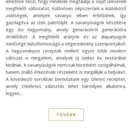
lehetővé teszi, hogy mindenki megtalálja a saját ízlésének
megfelelő változatot. Különösen népszerűek a különböző
zöldségek, amelyek savanyú lében érlelődnek, így
gazdagítva az ízek palettáját. A savanyúságok készítése
egy ősi hagyomány, amely generációról generációra
öröklődött. A megfelelő arányok és az alapanyagok
minősége kulcsfontosságú a végeredmény szempontjából.
A hagyományos receptek mellett egyre több modern
változat is megjelent, amelyek új ízeket és textúrákat
kínálnak. A savanyúságok nemcsak köretként szolgálhatnak,
hanem önálló étkezések részeként is megállják a helyüket.
A következő sorokban bemutatunk egy ízletes receptet,
amely tökéletes választás lehet bármilyen alkalomra,
legyen…
TOVÁBB