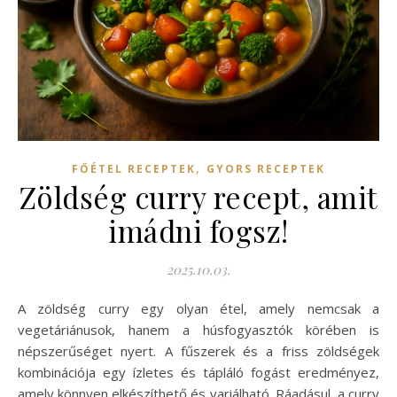
,
FŐÉTEL RECEPTEK
GYORS RECEPTEK
Zöldség curry recept, amit
imádni fogsz!
2025.10.03.
A zöldség curry egy olyan étel, amely nemcsak a
vegetáriánusok, hanem a húsfogyasztók körében is
népszerűséget nyert. A fűszerek és a friss zöldségek
kombinációja egy ízletes és tápláló fogást eredményez,
amely könnyen elkészíthető és variálható. Ráadásul, a curry