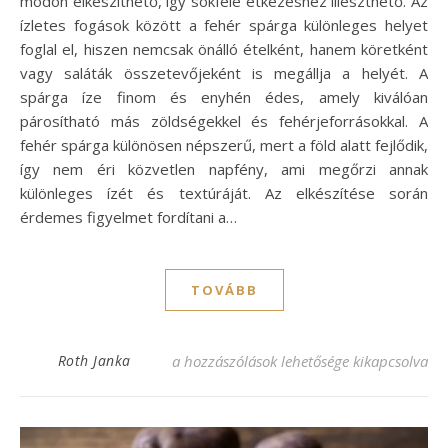
módon elkészíthető, így sokféle étkezéshez illeszthető. Az
ízletes fogások között a fehér spárga különleges helyet
foglal el, hiszen nemcsak önálló ételként, hanem köretként
vagy saláták összetevőjeként is megállja a helyét. A
spárga íze finom és enyhén édes, amely kiválóan
párosítható más zöldségekkel és fehérjeforrásokkal. A
fehér spárga különösen népszerű, mert a föld alatt fejlődik,
így nem éri közvetlen napfény, ami megőrzi annak
különleges ízét és textúráját. Az elkészítése során
érdemes figyelmet fordítani a…
TOVÁBB
Fehér spárga recept: ízletes fogás minden
Roth Janka
a hozzászólások lehetősége kikapcsolva