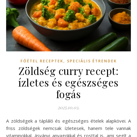
,
FŐÉTEL RECEPTEK
SPECIÁLIS ÉTRENDEK
Zöldség curry recept:
ízletes és egészséges
fogás
2025.10.03.
A zöldségek a tápláló és egészséges ételek alapkövei. A
friss zöldségek nemcsak ízletesek, hanem tele vannak
vitaminokkal, ásványi anyagokkal és rosttal is, ami segít a