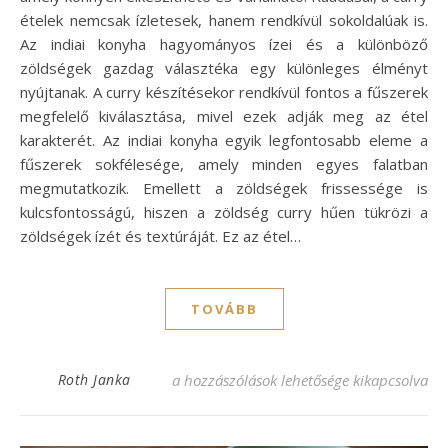
ételek nemcsak ízletesek, hanem rendkívül sokoldalúak is.
Az indiai konyha hagyományos ízei és a különböző
zöldségek gazdag választéka egy különleges élményt
nyújtanak. A curry készítésekor rendkívül fontos a fűszerek
megfelelő kiválasztása, mivel ezek adják meg az étel
karakterét. Az indiai konyha egyik legfontosabb eleme a
fűszerek sokfélesége, amely minden egyes falatban
megmutatkozik. Emellett a zöldségek frissessége is
kulcsfontosságú, hiszen a zöldség curry hűen tükrözi a
zöldségek ízét és textúráját. Ez az étel…
TOVÁBB
Zöldség curry recept, amit imádni fogsz! 
Roth Janka
a hozzászólások lehetősége kikapcsolva