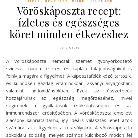
,
FŐÉTEL RECEPTEK
KÖRET RECEPTEK
Vöröskáposzta recept:
ízletes és egészséges
köret minden étkezéshez
2025.10.03.
A vöröskáposzta nemcsak szemet gyönyörködtető
színével, hanem ízletes és tápláló tulajdonságaival is
felhívja magára a figyelmet. A káposztafélék közé tartozik,
és különösen gazdag vitaminokban, ásványi anyagokban,
valamint antioxidánsokban. Ezek az összetevők
hozzájárulnak az egészség megőrzéséhez, mivel
segítenek a gyulladások csökkentésében és az
immunrendszer erősítésében. A vöröskáposzta emellett
alacsony kalóriatartalmú, így ideális választás lehet azok
számára, akik figyelnek a testsúlyukra. A vöröskáposzta
sokoldalú zöldség, melyet számos különböző módon fel