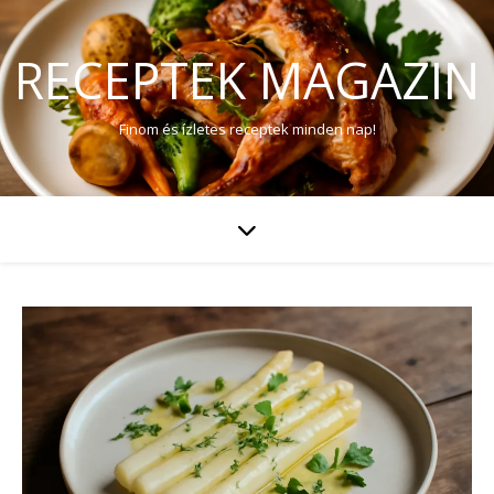
RECEPTEK MAGAZIN
Finom és ízletes receptek minden nap!