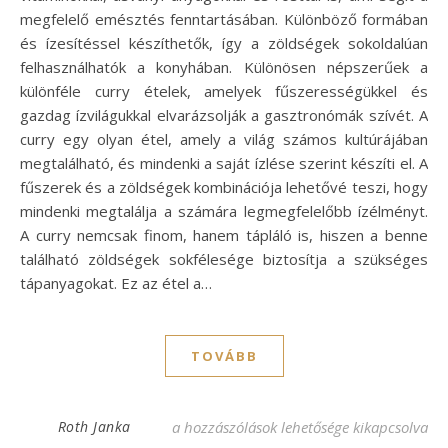
megfelelő emésztés fenntartásában. Különböző formában
és ízesítéssel készíthetők, így a zöldségek sokoldalúan
felhasználhatók a konyhában. Különösen népszerűek a
különféle curry ételek, amelyek fűszerességükkel és
gazdag ízvilágukkal elvarázsolják a gasztronómák szívét. A
curry egy olyan étel, amely a világ számos kultúrájában
megtalálható, és mindenki a saját ízlése szerint készíti el. A
fűszerek és a zöldségek kombinációja lehetővé teszi, hogy
mindenki megtalálja a számára legmegfelelőbb ízélményt.
A curry nemcsak finom, hanem tápláló is, hiszen a benne
található zöldségek sokfélesége biztosítja a szükséges
tápanyagokat. Ez az étel a…
TOVÁBB
Zöldség curry recept: ízletes és egészsége
Roth Janka
a hozzászólások lehetősége kikapcsolva