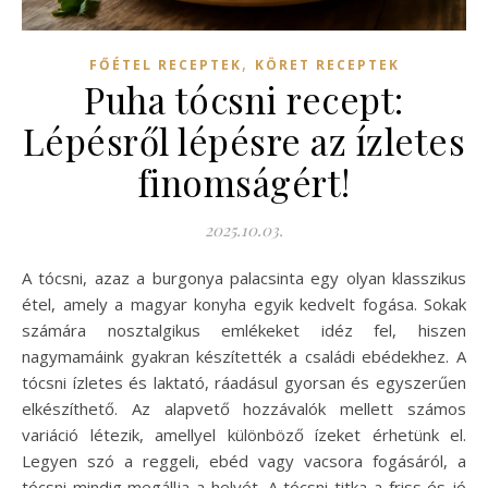
,
FŐÉTEL RECEPTEK
KÖRET RECEPTEK
Puha tócsni recept:
Lépésről lépésre az ízletes
finomságért!
2025.10.03.
A tócsni, azaz a burgonya palacsinta egy olyan klasszikus
étel, amely a magyar konyha egyik kedvelt fogása. Sokak
számára nosztalgikus emlékeket idéz fel, hiszen
nagymamáink gyakran készítették a családi ebédekhez. A
tócsni ízletes és laktató, ráadásul gyorsan és egyszerűen
elkészíthető. Az alapvető hozzávalók mellett számos
variáció létezik, amellyel különböző ízeket érhetünk el.
Legyen szó a reggeli, ebéd vagy vacsora fogásáról, a
tócsni mindig megállja a helyét. A tócsni titka a friss és jó