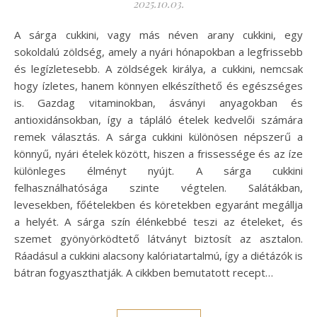
2025.10.03.
A sárga cukkini, vagy más néven arany cukkini, egy
sokoldalú zöldség, amely a nyári hónapokban a legfrissebb
és legízletesebb. A zöldségek királya, a cukkini, nemcsak
hogy ízletes, hanem könnyen elkészíthető és egészséges
is. Gazdag vitaminokban, ásványi anyagokban és
antioxidánsokban, így a tápláló ételek kedvelői számára
remek választás. A sárga cukkini különösen népszerű a
könnyű, nyári ételek között, hiszen a frissessége és az íze
különleges élményt nyújt. A sárga cukkini
felhasználhatósága szinte végtelen. Salátákban,
levesekben, főételekben és köretekben egyaránt megállja
a helyét. A sárga szín élénkebbé teszi az ételeket, és
szemet gyönyörködtető látványt biztosít az asztalon.
Ráadásul a cukkini alacsony kalóriatartalmú, így a diétázók is
bátran fogyaszthatják. A cikkben bemutatott recept…