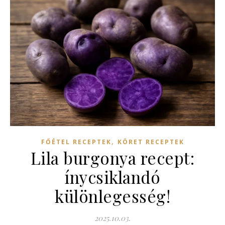
,
FŐÉTEL RECEPTEK
KÖRET RECEPTEK
Lila burgonya recept:
ínycsiklandó
különlegesség!
2025.10.03.