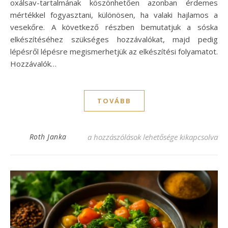
oxálsav-tartalmának köszönhetően azonban érdemes
mértékkel fogyasztani, különösen, ha valaki hajlamos a
vesekőre. A következő részben bemutatjuk a sóska
elkészítéséhez szükséges hozzávalókat, majd pedig
lépésről lépésre megismerhetjük az elkészítési folyamatot.
Hozzávalók…
TOVÁBB
Sóska recept mirelitből: egyszerű és ízlete
Roth Janka
a hozzászólások lehetősége kikapcsolva