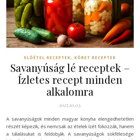
,
ELŐÉTEL RECEPTEK
KÖRET RECEPTEK
Savanyúság lé receptek –
Ízletes recept minden
alkalomra
2025.10.03.
A savanyúságok minden magyar konyha elengedhetetlen
részét képezik, és nemcsak az ételek ízét fokozzák, hanem
a tálalásukat is feldobják. A savanyúságok sokfélesége