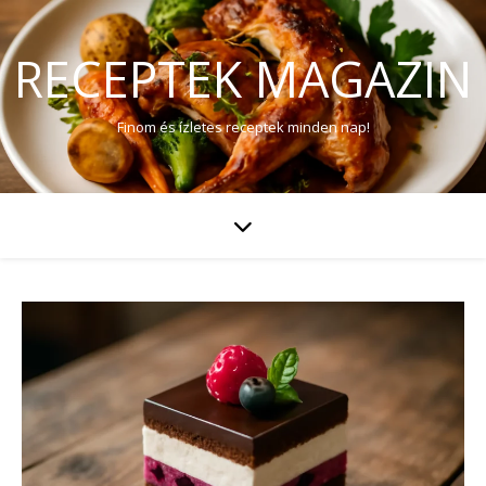
RECEPTEK MAGAZIN
Finom és ízletes receptek minden nap!