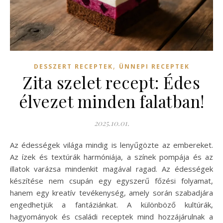
,
DESSZERT RECEPTEK
ÜNNEPI RECEPTEK
Zita szelet recept: Édes
élvezet minden falatban!
2025.10.01.
Az édességek világa mindig is lenyűgözte az embereket.
Az ízek és textúrák harmóniája, a színek pompája és az
illatok varázsa mindenkit magával ragad. Az édességek
készítése nem csupán egy egyszerű főzési folyamat,
hanem egy kreatív tevékenység, amely során szabadjára
engedhetjük a fantáziánkat. A különböző kultúrák,
hagyományok és családi receptek mind hozzájárulnak a