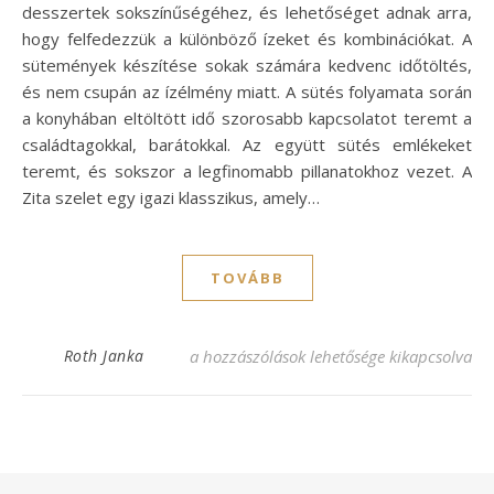
desszertek sokszínűségéhez, és lehetőséget adnak arra,
hogy felfedezzük a különböző ízeket és kombinációkat. A
sütemények készítése sokak számára kedvenc időtöltés,
és nem csupán az ízélmény miatt. A sütés folyamata során
a konyhában eltöltött idő szorosabb kapcsolatot teremt a
családtagokkal, barátokkal. Az együtt sütés emlékeket
teremt, és sokszor a legfinomabb pillanatokhoz vezet. A
Zita szelet egy igazi klasszikus, amely…
TOVÁBB
Zita szelet recept: Édes élvezet minden fa
Roth Janka
a hozzászólások lehetősége kikapcsolva