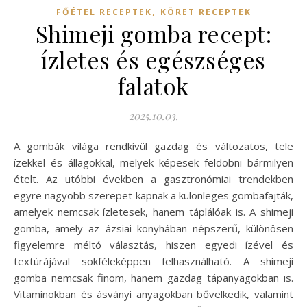
,
FŐÉTEL RECEPTEK
KÖRET RECEPTEK
Shimeji gomba recept:
ízletes és egészséges
falatok
2025.10.03.
A gombák világa rendkívül gazdag és változatos, tele
ízekkel és állagokkal, melyek képesek feldobni bármilyen
ételt. Az utóbbi években a gasztronómiai trendekben
egyre nagyobb szerepet kapnak a különleges gombafajták,
amelyek nemcsak ízletesek, hanem táplálóak is. A shimeji
gomba, amely az ázsiai konyhában népszerű, különösen
figyelemre méltó választás, hiszen egyedi ízével és
textúrájával sokféleképpen felhasználható. A shimeji
gomba nemcsak finom, hanem gazdag tápanyagokban is.
Vitaminokban és ásványi anyagokban bővelkedik, valamint