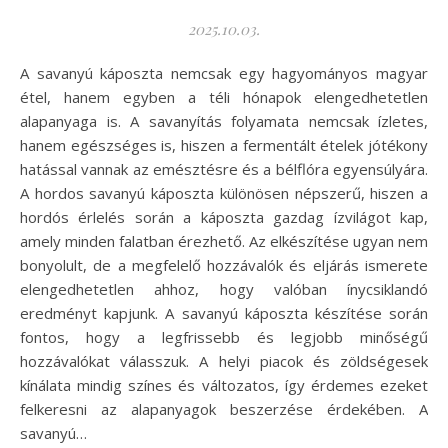
2025.10.03.
A savanyú káposzta nemcsak egy hagyományos magyar
étel, hanem egyben a téli hónapok elengedhetetlen
alapanyaga is. A savanyítás folyamata nemcsak ízletes,
hanem egészséges is, hiszen a fermentált ételek jótékony
hatással vannak az emésztésre és a bélflóra egyensúlyára.
A hordos savanyú káposzta különösen népszerű, hiszen a
hordós érlelés során a káposzta gazdag ízvilágot kap,
amely minden falatban érezhető. Az elkészítése ugyan nem
bonyolult, de a megfelelő hozzávalók és eljárás ismerete
elengedhetetlen ahhoz, hogy valóban ínycsiklandó
eredményt kapjunk. A savanyú káposzta készítése során
fontos, hogy a legfrissebb és legjobb minőségű
hozzávalókat válasszuk. A helyi piacok és zöldségesek
kínálata mindig színes és változatos, így érdemes ezeket
felkeresni az alapanyagok beszerzése érdekében. A
savanyú…