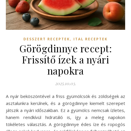
,
DESSZERT RECEPTEK
ITAL RECEPTEK
Görögdinnye recept:
Frissítő ízek a nyári
napokra
2025.10.03.
A nyár beköszöntével a friss gyümölcsök és zöldségek az
asztalunkra kerülnek, és a görögdinnye kiemelt szerepet
játszik a nyári időszakban. Ez a gyümölcs nemcsak ízletes,
hanem rendkívül hidratáló is, így a meleg napokon
tökéletes választás. A görögdinnye édes íze és ropogós