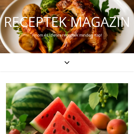
RECEPTEK MAGAZIN
Finom és ízletes receptek minden nap!