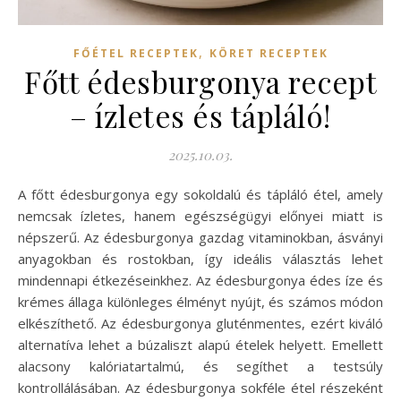
,
FŐÉTEL RECEPTEK
KÖRET RECEPTEK
Főtt édesburgonya recept
– ízletes és tápláló!
2025.10.03.
A főtt édesburgonya egy sokoldalú és tápláló étel, amely
nemcsak ízletes, hanem egészségügyi előnyei miatt is
népszerű. Az édesburgonya gazdag vitaminokban, ásványi
anyagokban és rostokban, így ideális választás lehet
mindennapi étkezéseinkhez. Az édesburgonya édes íze és
krémes állaga különleges élményt nyújt, és számos módon
elkészíthető. Az édesburgonya gluténmentes, ezért kiváló
alternatíva lehet a búzaliszt alapú ételek helyett. Emellett
alacsony kalóriatartalmú, és segíthet a testsúly
kontrollálásában. Az édesburgonya sokféle étel részeként