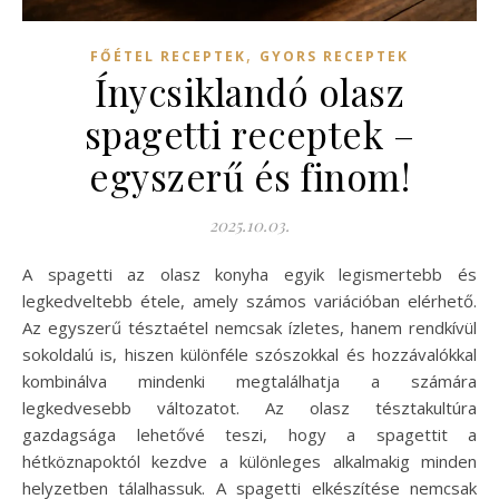
,
FŐÉTEL RECEPTEK
GYORS RECEPTEK
Ínycsiklandó olasz
spagetti receptek –
egyszerű és finom!
2025.10.03.
A spagetti az olasz konyha egyik legismertebb és
legkedveltebb étele, amely számos variációban elérhető.
Az egyszerű tésztaétel nemcsak ízletes, hanem rendkívül
sokoldalú is, hiszen különféle szószokkal és hozzávalókkal
kombinálva mindenki megtalálhatja a számára
legkedvesebb változatot. Az olasz tésztakultúra
gazdagsága lehetővé teszi, hogy a spagettit a
hétköznapoktól kezdve a különleges alkalmakig minden
helyzetben tálalhassuk. A spagetti elkészítése nemcsak