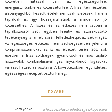
közvetlen hatással van az egészségünkre,
energiaszintünkre és közérzetünkre. A friss, természetes
alapanyagokból készült ételek nemcsak ízletesek, hanem
táplálóak is, így hozzájárulhatnak a mindennapi jó
közérzethez. A főzés és az étkezés nem csupán a
táplálkozásról szól; egyben kreatív és szórakoztató
tevékenység is, amely során felfedezhetjük az ízek világát.
Az egészséges étkezés nem szükségszerűen jelenti a
kompromisszumokat az íz és élvezet terén. Sőt, sok
esetben a friss zöldségek, gyümölcsök és más tápláló
hozzávalók kombinálásával igazi ínycsiklandó fogásokat
varázsolhatunk az asztalra. A következőkben egy ízletes,
egészséges receptet osztunk meg,…
TOVÁBB
Egészséges és ízletes recept minden napra
Roth Janka
a hozzászólások lehetősége kikapcsolva