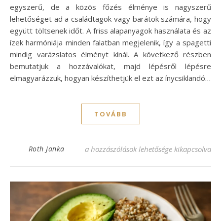
egyszerű, de a közös főzés élménye is nagyszerű
lehetőséget ad a családtagok vagy barátok számára, hogy
együtt töltsenek időt. A friss alapanyagok használata és az
ízek harmóniája minden falatban megjelenik, így a spagetti
mindig varázslatos élményt kínál. A következő részben
bemutatjuk a hozzávalókat, majd lépésről lépésre
elmagyarázzuk, hogyan készíthetjük el ezt az ínycsiklandó…
TOVÁBB
Ínycsiklandó olasz spagetti receptek – egy
Roth Janka
a hozzászólások lehetősége kikapcsolva