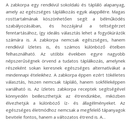
A zabkorpa egy rendkívül sokoldalú és tápláló alapanyag,
amely az egészséges táplálkozás egyik alappillére. Magas
rosttartalmának köszönhetően segít a bélműködés
szabályozásában, és hozzájárul a teltségérzet
fenntartásához, így ideális választás lehet a fogyókúrázók
számára is. A zabkorpa nemcsak egészséges, hanem
rendkívül ízletes is, és számos különböző ételben
felhasználható. Az utóbbi években egyre nagyobb
népszerűségnek örvend a tudatos táplálkozás, amelynek
részeként sokan keresnek egészséges alternatívákat a
mindennapi ételeikhez. A zabkorpa éppen ezért tökéletes
választás, hiszen nemcsak tápláló, hanem sokféleképpen
variálható is. Az ízletes zabkorpa receptek segítségével
könnyedén beilleszthetjük az étrendünkbe, miközben
élvezhetjük a különböző íz- és állagélményeket. Az
egészséges életmódhoz nemcsak a megfelelő tápanyagok
bevitele fontos, hanem a változatos étrend is. A…