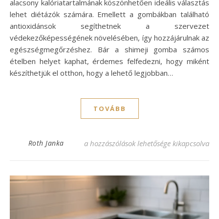
alacsony kalóriatartalmának köszönhetően ideális választás
lehet diétázók számára. Emellett a gombákban található
antioxidánsok segíthetnek a szervezet
védekezőképességének növelésében, így hozzájárulnak az
egészségmegőrzéshez. Bár a shimeji gomba számos
ételben helyet kaphat, érdemes felfedezni, hogy miként
készíthetjük el otthon, hogy a lehető legjobban…
TOVÁBB
Shimeji gomba recept: ízletes és egészsége
Roth Janka
a hozzászólások lehetősége kikapcsolva