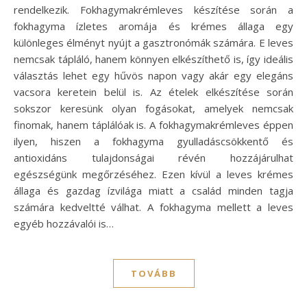
rendelkezik. Fokhagymakrémleves készítése során a
fokhagyma ízletes aromája és krémes állaga egy
különleges élményt nyújt a gasztronómák számára. E leves
nemcsak tápláló, hanem könnyen elkészíthető is, így ideális
választás lehet egy hűvös napon vagy akár egy elegáns
vacsora keretein belül is. Az ételek elkészítése során
sokszor keresünk olyan fogásokat, amelyek nemcsak
finomak, hanem táplálóak is. A fokhagymakrémleves éppen
ilyen, hiszen a fokhagyma gyulladáscsökkentő és
antioxidáns tulajdonságai révén hozzájárulhat
egészségünk megőrzéséhez. Ezen kívül a leves krémes
állaga és gazdag ízvilága miatt a család minden tagja
számára kedveltté válhat. A fokhagyma mellett a leves
egyéb hozzávalói is…
TOVÁBB