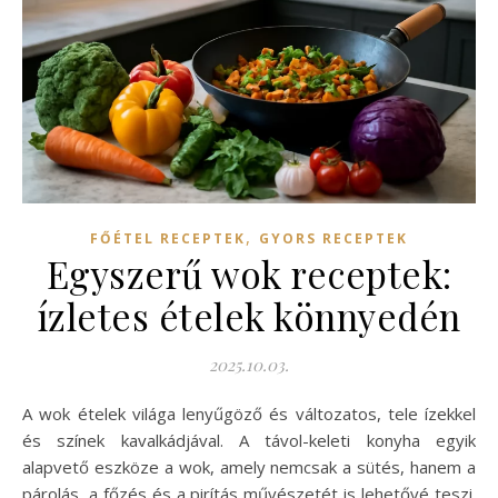
,
FŐÉTEL RECEPTEK
GYORS RECEPTEK
Egyszerű wok receptek:
ízletes ételek könnyedén
2025.10.03.
A wok ételek világa lenyűgöző és változatos, tele ízekkel
és színek kavalkádjával. A távol-keleti konyha egyik
alapvető eszköze a wok, amely nemcsak a sütés, hanem a
párolás, a főzés és a pirítás művészetét is lehetővé teszi.