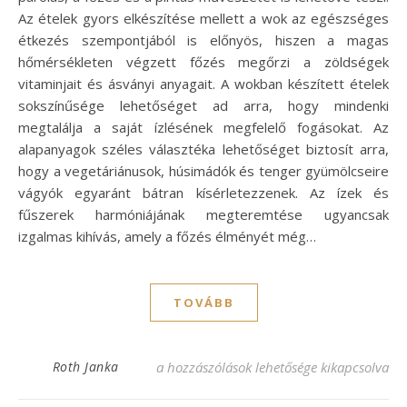
Az ételek gyors elkészítése mellett a wok az egészséges
étkezés szempontjából is előnyös, hiszen a magas
hőmérsékleten végzett főzés megőrzi a zöldségek
vitaminjait és ásványi anyagait. A wokban készített ételek
sokszínűsége lehetőséget ad arra, hogy mindenki
megtalálja a saját ízlésének megfelelő fogásokat. Az
alapanyagok széles választéka lehetőséget biztosít arra,
hogy a vegetáriánusok, húsimádók és tenger gyümölcseire
vágyók egyaránt bátran kísérletezzenek. Az ízek és
fűszerek harmóniájának megteremtése ugyancsak
izgalmas kihívás, amely a főzés élményét még…
TOVÁBB
Egyszerű wok receptek: ízletes ételek kön
Roth Janka
a hozzászólások lehetősége kikapcsolva