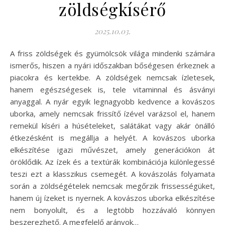
zöldségkísérő
2025.10.03.
A friss zöldségek és gyümölcsök világa mindenki számára
ismerős, hiszen a nyári időszakban bőségesen érkeznek a
piacokra és kertekbe. A zöldségek nemcsak ízletesek,
hanem egészségesek is, tele vitaminnal és ásványi
anyaggal. A nyár egyik legnagyobb kedvence a kovászos
uborka, amely nemcsak frissítő ízével varázsol el, hanem
remekül kíséri a húsételeket, salátákat vagy akár önálló
étkezésként is megállja a helyét. A kovászos uborka
elkészítése igazi művészet, amely generációkon át
öröklődik. Az ízek és a textúrák kombinációja különlegessé
teszi ezt a klasszikus csemegét. A kovászolás folyamata
során a zöldségételek nemcsak megőrzik frissességüket,
hanem új ízeket is nyernek. A kovászos uborka elkészítése
nem bonyolult, és a legtöbb hozzávaló könnyen
beszerezhető. A megfelelő arányok…