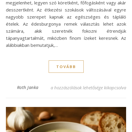
megjelenhet, legyen szó köretként, főfogásként vagy akár
desszertként. Az étkezési szokások változásával egyre
nagyobb szerepet kapnak az egészséges és tápláló
ételek. Az édesburgonya remek választás lehet azok
számára, akik szeretnék fokozni étrendjük
tápanyagtartalmát, miközben finom ízeket keresnek. Az
alábbiakban bemutatjuk,…
TOVÁBB
Főtt édesburgonya recept – ízletes és tápl
Roth Janka
a hozzászólások lehetősége kikapcsolva