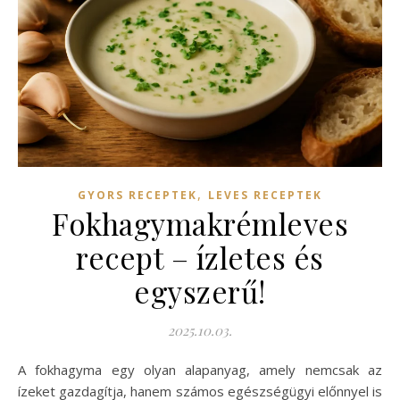
,
GYORS RECEPTEK
LEVES RECEPTEK
Fokhagymakrémleves
recept – ízletes és
egyszerű!
2025.10.03.
A fokhagyma egy olyan alapanyag, amely nemcsak az
ízeket gazdagítja, hanem számos egészségügyi előnnyel is