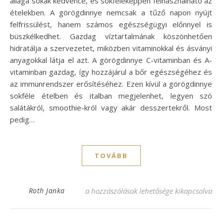
állaga sokak kedvence, és sokféleképpen felhasználható az
ételekben. A görögdinnye nemcsak a tűző napon nyújt
felfrissülést, hanem számos egészségügyi előnnyel is
büszkélkedhet. Gazdag víztartalmának köszönhetően
hidratálja a szervezetet, miközben vitaminokkal és ásványi
anyagokkal látja el azt. A görögdinnye C-vitaminban és A-
vitaminban gazdag, így hozzájárul a bőr egészségéhez és
az immunrendszer erősítéséhez. Ezen kívül a görögdinnye
sokféle ételben és italban megjelenhet, legyen szó
salátákról, smoothie-król vagy akár desszertekről. Most
pedig…
TOVÁBB
Görögdinnye recept: Frissítő ízek a nyári
Roth Janka
a hozzászólások lehetősége kikapcsolva