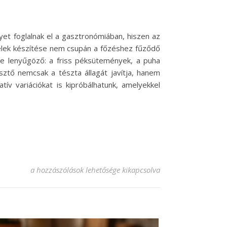
lyet foglalnak el a gasztronómiában, hiszen az
telek készítése nem csupán a főzéshez fűződő
ge lenyűgöző: a friss péksütemények, a puha
ztő nemcsak a tészta állagát javítja, hanem
ív variációkat is kipróbálhatunk, amelyekkel
Élesztős finomságok: Recept minden alkalomra! bejegyzésh
a hozzászólások lehetősége kikapcsolva