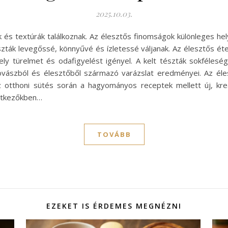
2025.10.03.
tok és textúrák találkoznak. Az élesztős finomságok különleges he
észták levegőssé, könnyűvé és ízletessé váljanak. Az élesztős é
y türelmet és odafigyelést igényel. A kelt tészták sokfélesé
ovászból és élesztőből származó varázslat eredményei. Az éles
 otthoni sütés során a hagyományos receptek mellett új, kreat
vetkezőkben…
TOVÁBB
EZEKET IS ÉRDEMES MEGNÉZNI