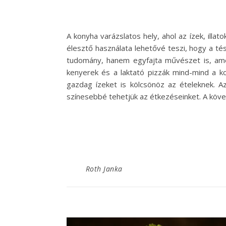
A konyha varázslatos hely, ahol az ízek, illa
élesztő használata lehetővé teszi, hogy a t
tudomány, hanem egyfajta művészet is, amel
kenyerek és a laktató pizzák mind-mind a k
gazdag ízeket is kölcsönöz az ételeknek. Az
színesebbé tehetjük az étkezéseinket. A kö
Roth Janka