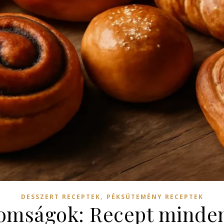
,
DESSZERT RECEPTEK
PÉKSÜTEMÉNY RECEPTEK
nomságok: Recept minde