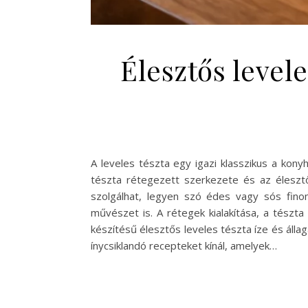
Élesztős level
A leveles tészta egy igazi klasszikus a kon
tészta rétegezett szerkezete és az élesztő 
szolgálhat, legyen szó édes vagy sós fino
művészet is. A rétegek kialakítása, a tészta
készítésű élesztős leveles tészta íze és állag
ínycsiklandó recepteket kínál, amelyek…