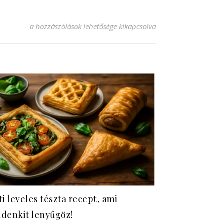
Élesztős leveles tészta: ínycsiklandó receptek minden alka
a hozzászólások lehetősége kikapcsolva
ti leveles tészta recept, ami
denkit lenyűgöz!