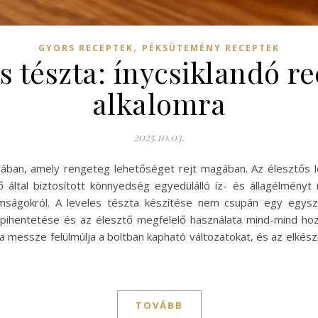
,
GYORS RECEPTEK
PÉKSÜTEMÉNY RECEPTEK
es tészta: ínycsiklandó 
alkalomra
2025.10.03.
yhában, amely rengeteg lehetőséget rejt magában. Az élesztős l
által biztosított könnyedség egyedülálló íz- és állagélményt ny
mságokról. A leveles tészta készítése nem csupán egy egysz
 pihentetése és az élesztő megfelelő használata mind-mind hozz
a messze felülmúlja a boltban kapható változatokat, és az elkészí
TOVÁBB