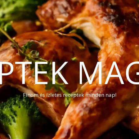
PTEK MA
Finom és ízletes receptek minden nap!