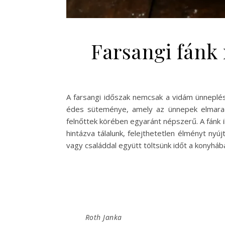
Farsangi fánk 
A farsangi időszak nemcsak a vidám ünneplésr
édes süteménye, amely az ünnepek elmaradh
felnőttek körében egyaránt népszerű. A fánk ill
hintázva tálalunk, felejthetetlen élményt ny
vagy családdal együtt töltsünk időt a konyh
Roth Janka