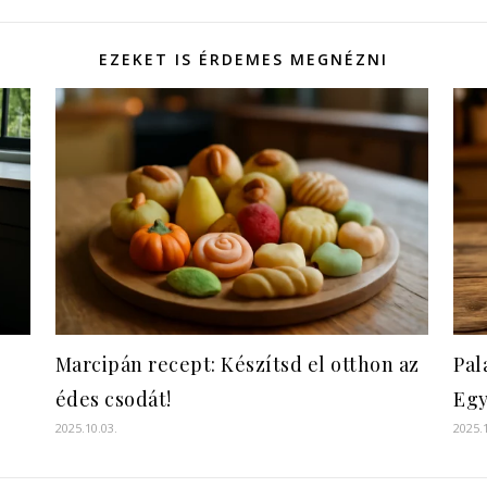
EZEKET IS ÉRDEMES MEGNÉZNI
Marcipán recept: Készítsd el otthon az
Pal
édes csodát!
Egy
2025.10.03.
2025.