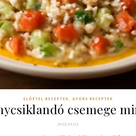
,
ELŐÉTEL RECEPTEK
GYORS RECEPTEK
Ínycsiklandó csemege m
2025.10.03.