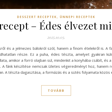
,
DESSZERT RECEPTEK
ÜNNEPI RECEPTEK
recept – Édes élvezet m
2025.10.03.
ől és a jelmezes bálokról szól, hanem a finom ételekről is. A f
atatlan része. Ez a puha, édes tészta, amelyet gyakran külön
ata, amikor a forró olajban sül, mindenkit a konyhába csábít, és a
újt. A fánk készítése nemcsak ízletes végeredményt hoz, hanem 
ában. A tészta dagasztása, a formázás és a sütés folyamata közö
TOVÁBB