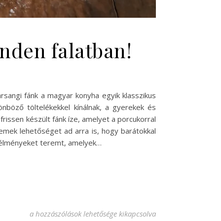
inden falatban!
arsangi fánk a magyar konyha egyik klasszikus
böző töltelékekkel kínálnak, a gyerekek és
 frissen készült fánk íze, amelyet a porcukorral
remek lehetőséget ad arra is, hogy barátokkal
s élményeket teremt, amelyek…
Farsangi fánk recept – Édes élvezet minden falatban! bejeg
a hozzászólások lehetősége kikapcsolva