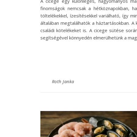
A cicege egy különleges, hagyományos mag
finomságok nemcsak a hétköznapokban, hane
töltelékekkel, ízesítésekkel variálható, így 
általában megtalálhatók a háztartásokban. A
családi kötelékeket is. A cicege sütése sor
segítségével könnyedén elmerülhetünk a mag
Roth Janka