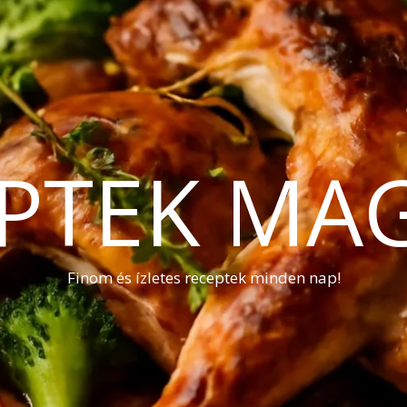
PTEK MA
Finom és ízletes receptek minden nap!