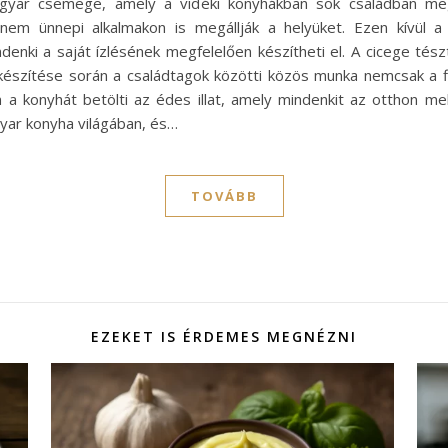
yar csemege, amely a vidéki konyhákban sok családban megt
m ünnepi alkalmakon is megállják a helyüket. Ezen kívül a ci
mindenki a saját ízlésének megfelelően készítheti el. A cicege tés
 készítése során a családtagok közötti közös munka nemcsak a fi
án a konyhát betölti az édes illat, amely mindenkit az otthon
yar konyha világában, és…
TOVÁBB
EZEKET IS ÉRDEMES MEGNÉZNI