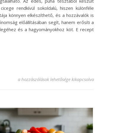
alálható. Az édes, puha tésztából készült
cege rendkívül sokoldalú, hiszen különféle
ztája könnyen elkészíthető, és a hozzávalók is
nomság előállításában segít, hanem erősíti a
 melegéhez és a hagyományokhoz köt. E recept
Cicege recept: Ínycsiklandó csemege minden alkalomra! be
a hozzászólások lehetősége kikapcsolva