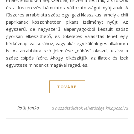
ételek különösen népszerűek, hiszen a tészták, a szószok
és a fűszerezés bámulatos változatosságot nyújtanak. A
fűszeres arrabbiata szósz egy igazi klasszikus, amely a chili
paprikának köszönhetően pikáns ízélményt nyújt. Az
egyszerű, de nagyszerű alapanyagokból készült szósz
gyorsan elkészíthető, és tökéletes választás lehet egy
hétköznapi vacsorához, vagy akár egy különleges alkalomra
is. Az arrabbiata szó jelentése „dühös” olaszul, utalva a
szósz csípős ízére. Ahogy elkészítjük, az illatok és ízek
együttese mindenkit magával ragad, és…
TOVÁBB
Fűszeres Arrabbiata Recept – A Tűzforró Íz
Roth Janka
a hozzászólások lehetősége kikapcsolva