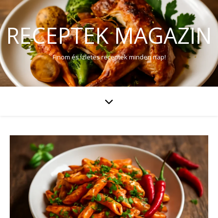
RECEPTEK MAGAZIN
Finom és ízletes receptek minden nap!