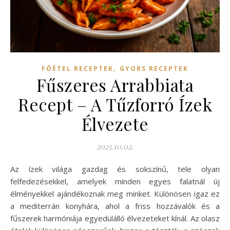
,
FŐÉTEL RECEPTEK
GYORS RECEPTEK
Fűszeres Arrabbiata
Recept – A Tűzforró Ízek
Élvezete
2025.10.02.
Az ízek világa gazdag és sokszínű, tele olyan
felfedezésekkel, amelyek minden egyes falatnál új
élményekkel ajándékoznak meg minket. Különösen igaz ez
a mediterrán konyhára, ahol a friss hozzávalók és a
fűszerek harmóniája egyedülálló élvezeteket kínál. Az olasz