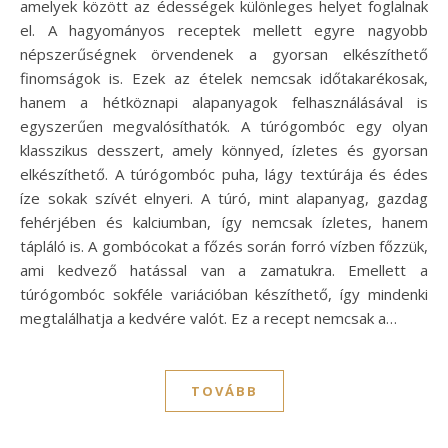
amelyek között az édességek különleges helyet foglalnak
el. A hagyományos receptek mellett egyre nagyobb
népszerűségnek örvendenek a gyorsan elkészíthető
finomságok is. Ezek az ételek nemcsak időtakarékosak,
hanem a hétköznapi alapanyagok felhasználásával is
egyszerűen megvalósíthatók. A túrógombóc egy olyan
klasszikus desszert, amely könnyed, ízletes és gyorsan
elkészíthető. A túrógombóc puha, lágy textúrája és édes
íze sokak szívét elnyeri. A túró, mint alapanyag, gazdag
fehérjében és kalciumban, így nemcsak ízletes, hanem
tápláló is. A gombócokat a főzés során forró vízben főzzük,
ami kedvező hatással van a zamatukra. Emellett a
túrógombóc sokféle variációban készíthető, így mindenki
megtalálhatja a kedvére valót. Ez a recept nemcsak a…
TOVÁBB