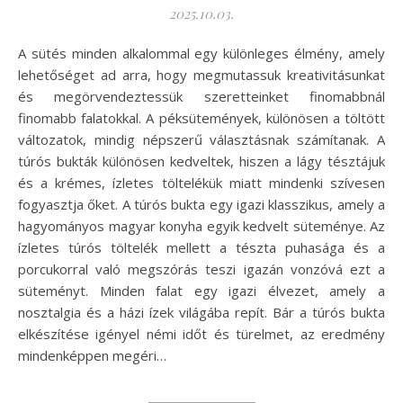
2025.10.03.
A sütés minden alkalommal egy különleges élmény, amely
lehetőséget ad arra, hogy megmutassuk kreativitásunkat
és megörvendeztessük szeretteinket finomabbnál
finomabb falatokkal. A péksütemények, különösen a töltött
változatok, mindig népszerű választásnak számítanak. A
túrós bukták különösen kedveltek, hiszen a lágy tésztájuk
és a krémes, ízletes töltelékük miatt mindenki szívesen
fogyasztja őket. A túrós bukta egy igazi klasszikus, amely a
hagyományos magyar konyha egyik kedvelt süteménye. Az
ízletes túrós töltelék mellett a tészta puhasága és a
porcukorral való megszórás teszi igazán vonzóvá ezt a
süteményt. Minden falat egy igazi élvezet, amely a
nosztalgia és a házi ízek világába repít. Bár a túrós bukta
elkészítése igényel némi időt és türelmet, az eredmény
mindenképpen megéri…