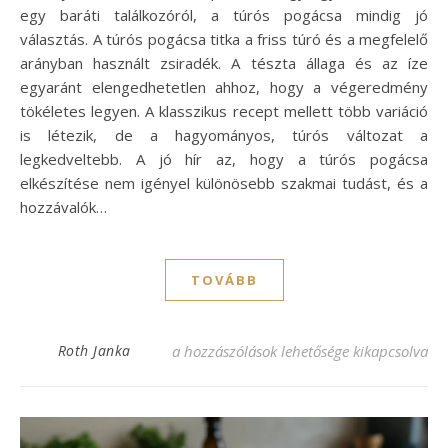
egy baráti találkozóról, a túrós pogácsa mindig jó
választás. A túrós pogácsa titka a friss túró és a megfelelő
arányban használt zsiradék. A tészta állaga és az íze
egyaránt elengedhetetlen ahhoz, hogy a végeredmény
tökéletes legyen. A klasszikus recept mellett több variáció
is létezik, de a hagyományos, túrós változat a
legkedveltebb. A jó hír az, hogy a túrós pogácsa
elkészítése nem igényel különösebb szakmai tudást, és a
hozzávalók…
TOVÁBB
Túrós pogácsa recept – egyszerű és finom!
Roth Janka
a hozzászólások lehetősége kikapcsolva