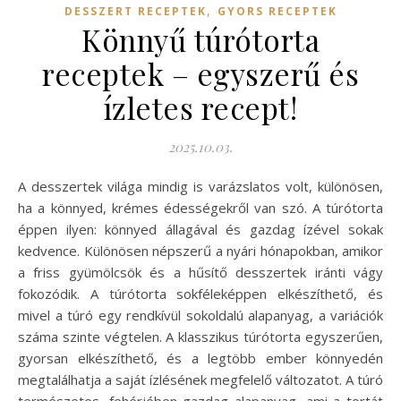
,
DESSZERT RECEPTEK
GYORS RECEPTEK
Könnyű túrótorta
receptek – egyszerű és
ízletes recept!
2025.10.03.
A desszertek világa mindig is varázslatos volt, különösen,
ha a könnyed, krémes édességekről van szó. A túrótorta
éppen ilyen: könnyed állagával és gazdag ízével sokak
kedvence. Különösen népszerű a nyári hónapokban, amikor
a friss gyümölcsök és a hűsítő desszertek iránti vágy
fokozódik. A túrótorta sokféleképpen elkészíthető, és
mivel a túró egy rendkívül sokoldalú alapanyag, a variációk
száma szinte végtelen. A klasszikus túrótorta egyszerűen,
gyorsan elkészíthető, és a legtöbb ember könnyedén
megtalálhatja a saját ízlésének megfelelő változatot. A túró
természetes, fehérjében gazdag alapanyag, ami a tortát