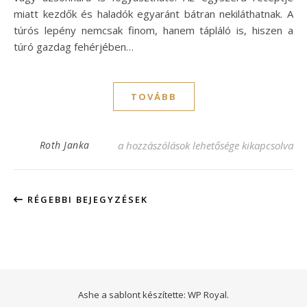
miatt kezdők és haladók egyaránt bátran nekiláthatnak. A
túrós lepény nemcsak finom, hanem tápláló is, hiszen a
túró gazdag fehérjében…
TOVÁBB
Túrós lepény recept: Ínycsiklandó és egysz
Roth Janka
a hozzászólások lehetősége kikapcsolva
RÉGEBBI BEJEGYZÉSEK
Ashe a sablont készítette:
WP Royal
.