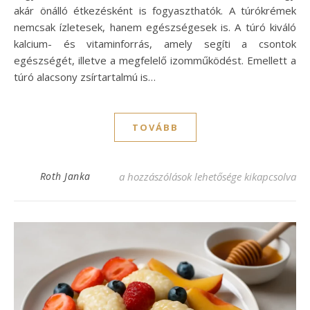
akár önálló étkezésként is fogyaszthatók. A túrókrémek
nemcsak ízletesek, hanem egészségesek is. A túró kiváló
kalcium- és vitaminforrás, amely segíti a csontok
egészségét, illetve a megfelelő izomműködést. Emellett a
túró alacsony zsírtartalmú is…
TOVÁBB
Túrókrém recept: Egyszerű és ízletes variá
Roth Janka
a hozzászólások lehetősége kikapcsolva