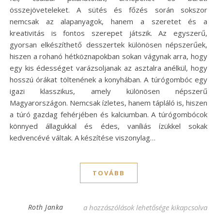
összejöveteleket. A sütés és főzés során sokszor
nemcsak az alapanyagok, hanem a szeretet és a
kreativitás is fontos szerepet játszik. Az egyszerű,
gyorsan elkészíthető desszertek különösen népszerűek,
hiszen a rohanó hétköznapokban sokan vágynak arra, hogy
egy kis édességet varázsoljanak az asztalra anélkül, hogy
hosszú órákat töltenének a konyhában. A túrógombóc egy
igazi klasszikus, amely különösen népszerű
Magyarországon. Nemcsak ízletes, hanem tápláló is, hiszen
a túró gazdag fehérjében és kalciumban. A túrógombócok
könnyed állagukkal és édes, vaníliás ízükkel sokak
kedvencévé váltak. A készítése viszonylag…
TOVÁBB
Gyors túrógombóc recept: Finom és egysze
Roth Janka
a hozzászólások lehetősége kikapcsolva