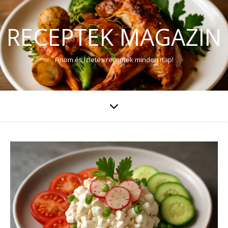
RECEPTEK MAGAZIN
Finom és ízletes receptek minden nap!