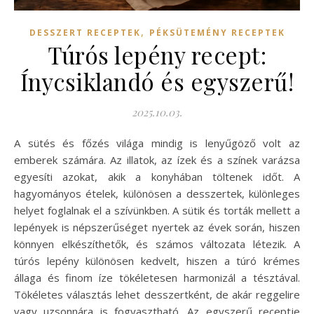
,
DESSZERT RECEPTEK
PÉKSÜTEMÉNY RECEPTEK
Túrós lepény recept:
Ínycsiklandó és egyszerű!
2025.10.03.
A sütés és főzés világa mindig is lenyűgöző volt az
emberek számára. Az illatok, az ízek és a színek varázsa
egyesíti azokat, akik a konyhában töltenek időt. A
hagyományos ételek, különösen a desszertek, különleges
helyet foglalnak el a szívünkben. A sütik és torták mellett a
lepények is népszerűséget nyertek az évek során, hiszen
könnyen elkészíthetők, és számos változata létezik. A
túrós lepény különösen kedvelt, hiszen a túró krémes
állaga és finom íze tökéletesen harmonizál a tésztával.
Tökéletes választás lehet desszertként, de akár reggelire
vagy uzsonnára is fogyasztható. Az egyszerű receptje