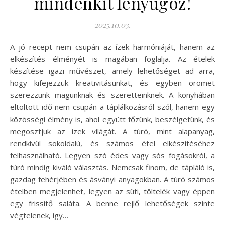
mindenkit lenyűgöz!
2025.10.03.
A jó recept nem csupán az ízek harmóniáját, hanem az
elkészítés élményét is magában foglalja. Az ételek
készítése igazi művészet, amely lehetőséget ad arra,
hogy kifejezzük kreativitásunkat, és egyben örömet
szerezzünk magunknak és szeretteinknek. A konyhában
eltöltött idő nem csupán a táplálkozásról szól, hanem egy
közösségi élmény is, ahol együtt főzünk, beszélgetünk, és
megosztjuk az ízek világát. A túró, mint alapanyag,
rendkívül sokoldalú, és számos étel elkészítéséhez
felhasználható. Legyen szó édes vagy sós fogásokról, a
túró mindig kiváló választás. Nemcsak finom, de tápláló is,
gazdag fehérjében és ásványi anyagokban. A túró számos
ételben megjelenhet, legyen az süti, töltelék vagy éppen
egy frissítő saláta. A benne rejlő lehetőségek szinte
végtelenek, így…