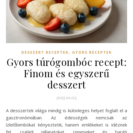
,
DESSZERT RECEPTEK
GYORS RECEPTEK
Gyors túrógombóc recept:
Finom és egyszerű
desszert
2025.10.03.
A desszertek világa mindig is különleges helyet foglalt el a
gasztronómiában. Az édességek nemcsak az
ízlelőbimbókat kényeztetik, hanem emlékeket is idéznek
fel, családi pillanatokat, ünnepeket és baráti