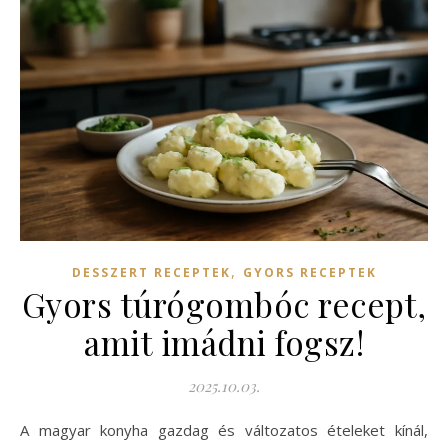
,
DESSZERT RECEPTEK
GYORS RECEPTEK
Gyors túrógombóc recept,
amit imádni fogsz!
2025.10.03.
A magyar konyha gazdag és változatos ételeket kínál,