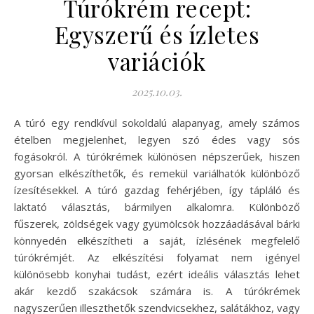
Túrókrém recept:
Egyszerű és ízletes
variációk
2025.10.03.
A túró egy rendkívül sokoldalú alapanyag, amely számos
ételben megjelenhet, legyen szó édes vagy sós
fogásokról. A túrókrémek különösen népszerűek, hiszen
gyorsan elkészíthetők, és remekül variálhatók különböző
ízesítésekkel. A túró gazdag fehérjében, így tápláló és
laktató választás, bármilyen alkalomra. Különböző
fűszerek, zöldségek vagy gyümölcsök hozzáadásával bárki
könnyedén elkészítheti a saját, ízlésének megfelelő
túrókrémjét. Az elkészítési folyamat nem igényel
különösebb konyhai tudást, ezért ideális választás lehet
akár kezdő szakácsok számára is. A túrókrémek
nagyszerűen illeszthetők szendvicsekhez, salátákhoz, vagy