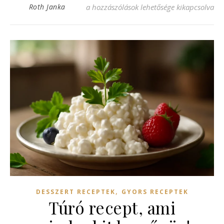
Gyors túrógombóc recept, amit imádni fog
Roth Janka
a hozzászólások lehetősége kikapcsolva
,
DESSZERT RECEPTEK
GYORS RECEPTEK
Túró recept, ami