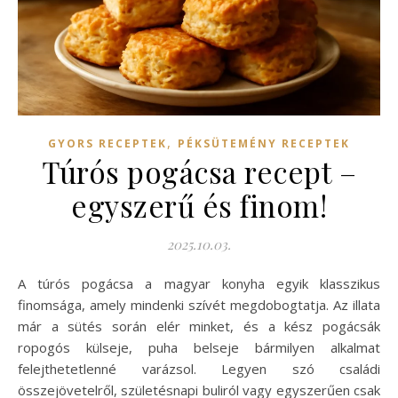
,
GYORS RECEPTEK
PÉKSÜTEMÉNY RECEPTEK
Túrós pogácsa recept –
egyszerű és finom!
2025.10.03.
A túrós pogácsa a magyar konyha egyik klasszikus
finomsága, amely mindenki szívét megdobogtatja. Az illata
már a sütés során elér minket, és a kész pogácsák
ropogós külseje, puha belseje bármilyen alkalmat
felejthetetlenné varázsol. Legyen szó családi
összejövetelről, születésnapi buliról vagy egyszerűen csak