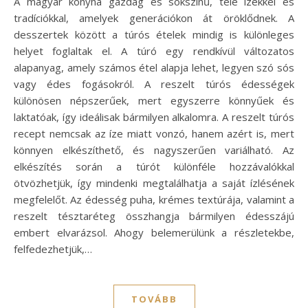
A magyar konyha gazdag és sokszínű, tele ízekkel és
tradíciókkal, amelyek generációkon át öröklődnek. A
desszertek között a túrós ételek mindig is különleges
helyet foglaltak el. A túró egy rendkívül változatos
alapanyag, amely számos étel alapja lehet, legyen szó sós
vagy édes fogásokról. A reszelt túrós édességek
különösen népszerűek, mert egyszerre könnyűek és
laktatóak, így ideálisak bármilyen alkalomra. A reszelt túrós
recept nemcsak az íze miatt vonzó, hanem azért is, mert
könnyen elkészíthető, és nagyszerűen variálható. Az
elkészítés során a túrót különféle hozzávalókkal
ötvözhetjük, így mindenki megtalálhatja a saját ízlésének
megfelelőt. Az édesség puha, krémes textúrája, valamint a
reszelt tésztaréteg összhangja bármilyen édesszájú
embert elvarázsol. Ahogy belemerülünk a részletekbe,
felfedezhetjük,…
TOVÁBB