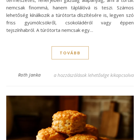
nemcsak finommá, hanem táplálóvá is teszi. Számos
lehetőség kínálkozik a túrótorta díszítésére is, legyen szó
friss gyümölcsökről, csokoládéról vagy éppen
tejszínhabról. A túrótorta nemcsak egy…
TOVÁBB
Könnyű túrótorta receptek – egyszerű és íz
Roth Janka
a hozzászólások lehetősége kikapcsolva