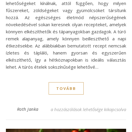
lehetőségeket kínálnak, attól függően, hogy milyen
fűszereket, zöldségeket vagy gyümölcsöket társítunk
hozzá. Az egészséges életmód népszerűségének
növekedésével sokan keresnek olyan recepteket, amelyek
könnyen elkészíthetők és tápanyagokban gazdagok. A túró
remek alapanyag, amely könnyen beilleszthető a napi
étkezésekbe. Az alábbiakban bemutatott recept nemcsak
ízletes és tápláló, hanem gyorsan és egyszerűen
elkészíthető, így a hétköznapokban is ideális választás
lehet. A túrós ételek sokszínűsége lehetővé…
TOVÁBB
Diétás túrós recept, ami ízletes és könnyű
Roth Janka
a hozzászólások lehetősége kikapcsolva