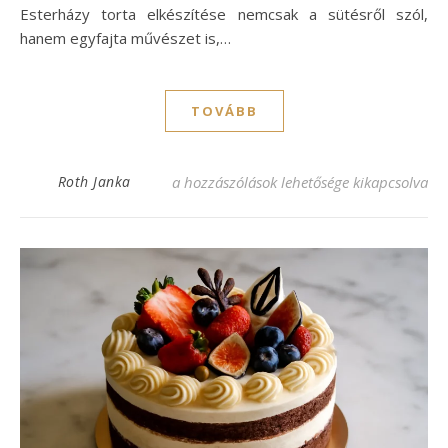
Esterházy torta elkészítése nemcsak a sütésről szól,
hanem egyfajta művészet is,…
TOVÁBB
Esterházy torta recept, ami lenyűgöz mind
Roth Janka
a hozzászólások lehetősége kikapcsolva