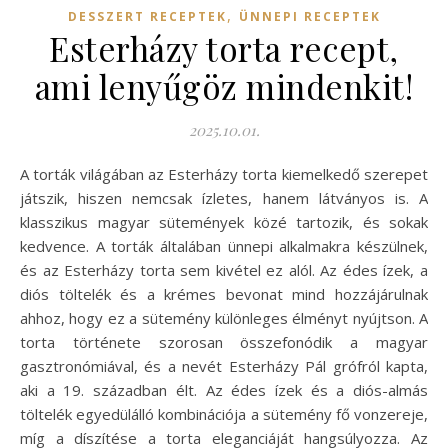
,
DESSZERT RECEPTEK
ÜNNEPI RECEPTEK
Esterházy torta recept,
ami lenyűgöz mindenkit!
2025.10.01.
A torták világában az Esterházy torta kiemelkedő szerepet
játszik, hiszen nemcsak ízletes, hanem látványos is. A
klasszikus magyar sütemények közé tartozik, és sokak
kedvence. A torták általában ünnepi alkalmakra készülnek,
és az Esterházy torta sem kivétel ez alól. Az édes ízek, a
diós töltelék és a krémes bevonat mind hozzájárulnak
ahhoz, hogy ez a sütemény különleges élményt nyújtson. A
torta története szorosan összefonódik a magyar
gasztronómiával, és a nevét Esterházy Pál grófról kapta,
aki a 19. században élt. Az édes ízek és a diós-almás
töltelék egyedülálló kombinációja a sütemény fő vonzereje,
míg a díszítése a torta eleganciáját hangsúlyozza. Az