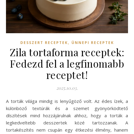
,
DESSZERT RECEPTEK
ÜNNEPI RECEPTEK
Zila tortaforma receptek:
Fedezd fel a legfinomabb
receptet!
2025.10.03.
A torták világa mindig is lenyűgöző volt. Az édes ízek, a
különböző textúrák és a szemet gyönyörködtető
díszítések mind hozzájárulnak ahhoz, hogy a torták a
legkedveltebb desszertek közé tartozzanak. A
tortakészítés nem csupán egy étkezési élmény, hanem