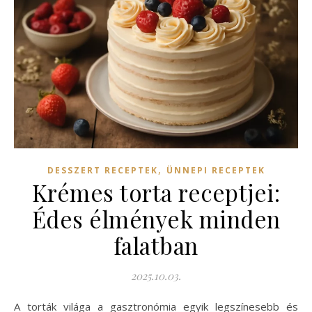
,
DESSZERT RECEPTEK
ÜNNEPI RECEPTEK
Krémes torta receptjei:
Édes élmények minden
falatban
2025.10.03.
A torták világa a gasztronómia egyik legszínesebb és