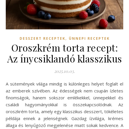
,
DESSZERT RECEPTEK
ÜNNEPI RECEPTEK
Oroszkrém torta recept:
Az ínycsiklandó klasszikus
2025.10.03.
A sütemények világa mindig is különleges helyet foglalt el
az emberek szívében. Az édességek nem csupán ízletes
finomságok, hanem sokszor emlékekkel, ünnepekkel és
családi hagyományokkal is összekapcsolódnak. Az
oroszkrém torta, amely egy klasszikus desszert, tökéletes
példája ennek a jelenségnek. Gazdag ízvilága, krémes
állaga és lenyűgöző megjelenése miatt sokak kedvence. A