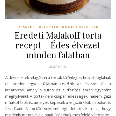
,
DESSZERT RECEPTEK
ÜNNEPI RECEPTEK
Eredeti Malakoff torta
recept – Édes élvezet
minden falatban
2025.10.01.
A desszertek világában a torták különleges helyet foglalnak
el. Minden egyes falatban rejtőzik az élvezet és a
kreativitás, amely a sütés és a díszítés során egyaránt
megnyilvánul. A torták nem csupán édességek, hanem igazi
műalkotások is, amelyek képesek a legszürkébb napokat is
felvidítani. A torták sokszínűsége lehetővé teszi, hogy
mindenki megtalálja a saját ízlésének megfelelő változatot,