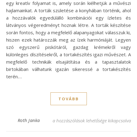
egy kreatív folyamat is, amely során kiélhetjük a művészi
hajlamainkat. A torták születése a konyhában történik, ahol
a hozzávalók egyedülálló kombinációi egy ízletes és
látványos végeredményt hoznak létre. A torták készítése
során fontos, hogy a megfelelő alapanyagokat válasszuk ki,
hiszen ezek határozzák meg az ízek harmóniáját. Legyen
szó egyszerű piskótáról, gazdag krémekről vagy
különleges díszítésekről, a tortakészítés igazi művészet. A
megfelelő technikák elsajátítása és a tapasztalatok
birtokában válhatunk igazán sikeressé a tortakészítés
terén.…
TOVÁBB
Zila tortaforma receptek: Fedezd fel a le
Roth Janka
a hozzászólások lehetősége kikapcsolva