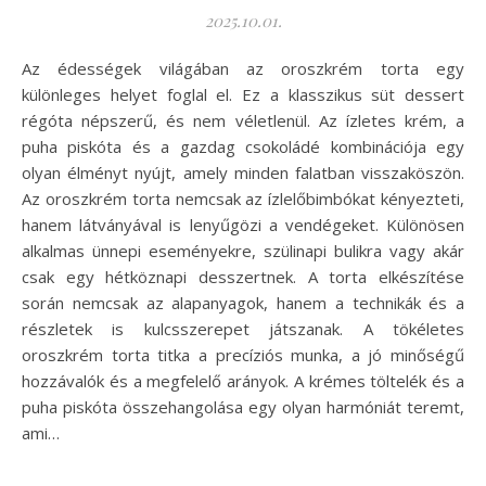
2025.10.01.
Az édességek világában az oroszkrém torta egy
különleges helyet foglal el. Ez a klasszikus süt dessert
régóta népszerű, és nem véletlenül. Az ízletes krém, a
puha piskóta és a gazdag csokoládé kombinációja egy
olyan élményt nyújt, amely minden falatban visszaköszön.
Az oroszkrém torta nemcsak az ízlelőbimbókat kényezteti,
hanem látványával is lenyűgözi a vendégeket. Különösen
alkalmas ünnepi eseményekre, szülinapi bulikra vagy akár
csak egy hétköznapi desszertnek. A torta elkészítése
során nemcsak az alapanyagok, hanem a technikák és a
részletek is kulcsszerepet játszanak. A tökéletes
oroszkrém torta titka a precíziós munka, a jó minőségű
hozzávalók és a megfelelő arányok. A krémes töltelék és a
puha piskóta összehangolása egy olyan harmóniát teremt,
ami…