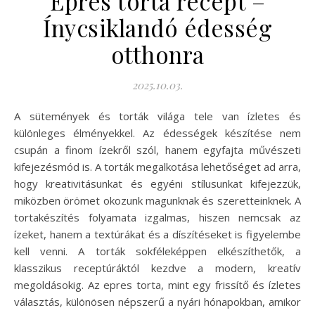
Epres torta recept –
Ínycsiklandó édesség
otthonra
2025.10.03.
A sütemények és torták világa tele van ízletes és
különleges élményekkel. Az édességek készítése nem
csupán a finom ízekről szól, hanem egyfajta művészeti
kifejezésmód is. A torták megalkotása lehetőséget ad arra,
hogy kreativitásunkat és egyéni stílusunkat kifejezzük,
miközben örömet okozunk magunknak és szeretteinknek. A
tortakészítés folyamata izgalmas, hiszen nemcsak az
ízeket, hanem a textúrákat és a díszítéseket is figyelembe
kell venni. A torták sokféleképpen elkészíthetők, a
klasszikus receptúráktól kezdve a modern, kreatív
megoldásokig. Az epres torta, mint egy frissítő és ízletes
választás, különösen népszerű a nyári hónapokban, amikor