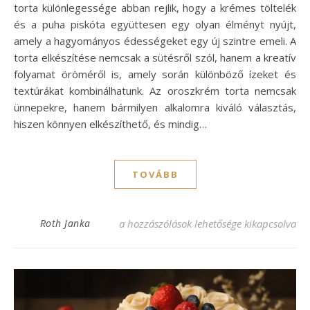
torta különlegessége abban rejlik, hogy a krémes töltelék
és a puha piskóta együttesen egy olyan élményt nyújt,
amely a hagyományos édességeket egy új szintre emeli. A
torta elkészítése nemcsak a sütésről szól, hanem a kreatív
folyamat öröméről is, amely során különböző ízeket és
textúrákat kombinálhatunk. Az oroszkrém torta nemcsak
ünnepekre, hanem bármilyen alkalomra kiváló választás,
hiszen könnyen elkészíthető, és mindig…
TOVÁBB
Oroszkrém torta recept: Az ínycsiklandó k
Roth Janka
a hozzászólások lehetősége kikapcsolva