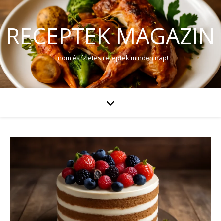
RECEPTEK MAGAZIN
Finom és ízletes receptek minden nap!