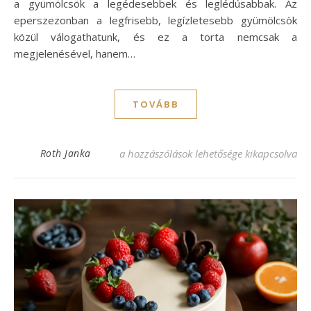
a gyümölcsök a legédesebbek és leglédúsabbak. Az
eperszezonban a legfrisebb, legízletesebb gyümölcsök
közül válogathatunk, és ez a torta nemcsak a
megjelenésével, hanem…
TOVÁBB
Epres torta recept – Ínycsiklandó édesség
Roth Janka
a hozzászólások lehetősége kikapcsolva