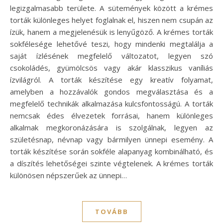
legizgalmasabb területe. A sütemények között a krémes
torták különleges helyet foglalnak el, hiszen nem csupán az
ízük, hanem a megjelenésük is lenyűgöző. A krémes torták
sokfélesége lehetővé teszi, hogy mindenki megtalálja a
saját ízlésének megfelelő változatot, legyen szó
csokoládés, gyümölcsös vagy akár klasszikus vaníliás
ízvilágról. A torták készítése egy kreatív folyamat,
amelyben a hozzávalók gondos megválasztása és a
megfelelő technikák alkalmazása kulcsfontosságú. A torták
nemcsak édes élvezetek forrásai, hanem különleges
alkalmak megkoronázására is szolgálnak, legyen az
születésnap, névnap vagy bármilyen ünnepi esemény. A
torták készítése során sokféle alapanyag kombinálható, és
a díszítés lehetőségei szinte végtelenek. A krémes torták
különösen népszerűek az ünnepi…
TOVÁBB