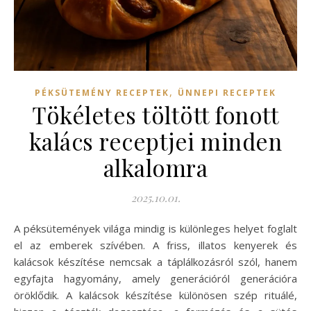
,
PÉKSÜTEMÉNY RECEPTEK
ÜNNEPI RECEPTEK
Tökéletes töltött fonott
kalács receptjei minden
alkalomra
2025.10.01.
A péksütemények világa mindig is különleges helyet foglalt
el az emberek szívében. A friss, illatos kenyerek és
kalácsok készítése nemcsak a táplálkozásról szól, hanem
egyfajta hagyomány, amely generációról generációra
öröklődik. A kalácsok készítése különösen szép rituálé,