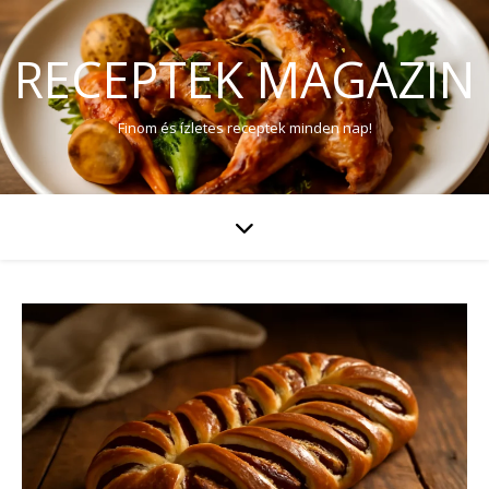
RECEPTEK MAGAZIN
Finom és ízletes receptek minden nap!