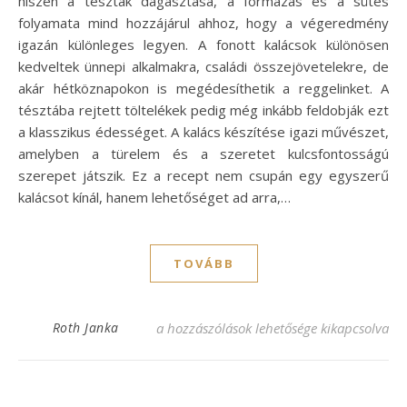
hiszen a tészták dagasztása, a formázás és a sütés
folyamata mind hozzájárul ahhoz, hogy a végeredmény
igazán különleges legyen. A fonott kalácsok különösen
kedveltek ünnepi alkalmakra, családi összejövetelekre, de
akár hétköznapokon is megédesíthetik a reggelinket. A
tésztába rejtett töltelékek pedig még inkább feldobják ezt
a klasszikus édességet. A kalács készítése igazi művészet,
amelyben a türelem és a szeretet kulcsfontosságú
szerepet játszik. Ez a recept nem csupán egy egyszerű
kalácsot kínál, hanem lehetőséget ad arra,…
TOVÁBB
Tökéletes töltött fonott kalács receptjei 
Roth Janka
a hozzászólások lehetősége kikapcsolva