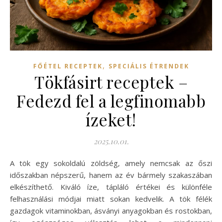
,
FŐÉTEL RECEPTEK
SPECIÁLIS ÉTRENDEK
Tökfásirt receptek –
Fedezd fel a legfinomabb
ízeket!
2025.10.01.
A tök egy sokoldalú zöldség, amely nemcsak az őszi
időszakban népszerű, hanem az év bármely szakaszában
elkészíthető. Kiváló íze, tápláló értékei és különféle
felhasználási módjai miatt sokan kedvelik. A tök félék
gazdagok vitaminokban, ásványi anyagokban és rostokban,