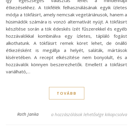
így egészséges választás lehet a mindennapi
étkezésekhez. A tökfélék felhasználásának egyik ízletes
módja a tökfásirt, amely nemcsak vegetáriánusok, hanem a
húsimádók számára is vonzó alternatívát nyújt. A tökfásirt
készítése során a tök édeskés ízét fűszerekkel és egyéb
hozzávalókkal kombinálva egy ízletes, tápláló fogást
alkothatunk. A tökfásirt remek köret lehet, de önálló
étkezésként is megállja a helyét, saláták, mártások
kíséretében. A recept elkészítése nem bonyolult, és a
hozzávalók könnyen beszerezhetők. Emellett a tökfásirt
variálható,…
TOVÁBB
Tökfásirt receptek – Fedezd fel a legfinom
Roth Janka
a hozzászólások lehetősége kikapcsolva