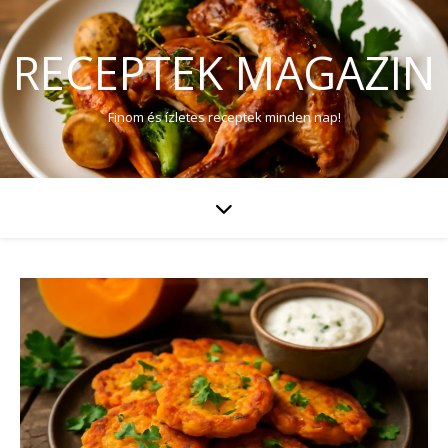
RECEPTEK MAGAZIN
Finom és ízletes receptek minden nap!