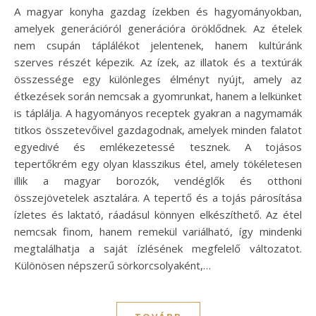
A magyar konyha gazdag ízekben és hagyományokban,
amelyek generációról generációra öröklődnek. Az ételek
nem csupán táplálékot jelentenek, hanem kultúránk
szerves részét képezik. Az ízek, az illatok és a textúrák
összessége egy különleges élményt nyújt, amely az
étkezések során nemcsak a gyomrunkat, hanem a lelkünket
is táplálja. A hagyományos receptek gyakran a nagymamák
titkos összetevőivel gazdagodnak, amelyek minden falatot
egyedivé és emlékezetessé tesznek. A tojásos
tepertőkrém egy olyan klasszikus étel, amely tökéletesen
illik a magyar borozók, vendéglők és otthoni
összejövetelek asztalára. A tepertő és a tojás párosítása
ízletes és laktató, ráadásul könnyen elkészíthető. Az étel
nemcsak finom, hanem remekül variálható, így mindenki
megtalálhatja a saját ízlésének megfelelő változatot.
Különösen népszerű sörkorcsolyaként,…