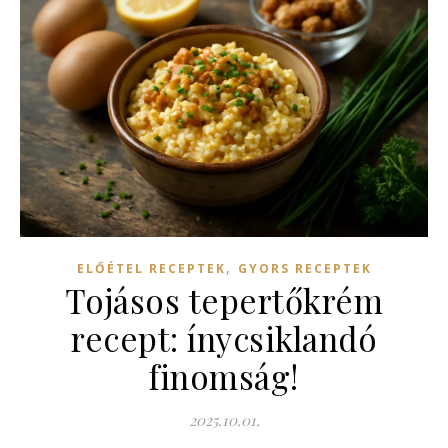
,
ELŐÉTEL RECEPTEK
GYORS RECEPTEK
Tojásos tepertőkrém
recept: ínycsiklandó
finomság!
2025.10.01.