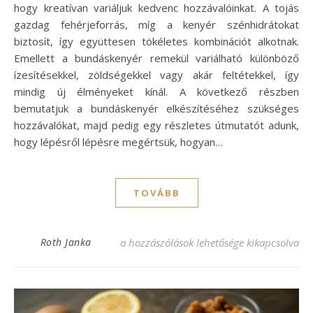
hogy kreatívan variáljuk kedvenc hozzávalóinkat. A tojás
gazdag fehérjeforrás, míg a kenyér szénhidrátokat
biztosít, így együttesen tökéletes kombinációt alkotnak.
Emellett a bundáskenyér remekül variálható különböző
ízesítésekkel, zöldségekkel vagy akár feltétekkel, így
mindig új élményeket kínál. A következő részben
bemutatjuk a bundáskenyér elkészítéséhez szükséges
hozzávalókat, majd pedig egy részletes útmutatót adunk,
hogy lépésről lépésre megértsük, hogyan…
TOVÁBB
Bundáskenyér recept – A tökéletes reggeli
Roth Janka
a hozzászólások lehetősége kikapcsolva