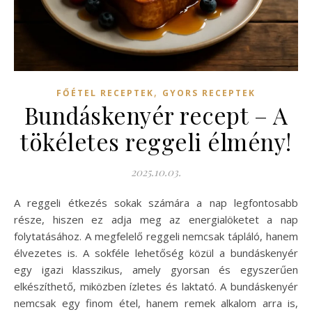
,
FŐÉTEL RECEPTEK
GYORS RECEPTEK
Bundáskenyér recept – A
tökéletes reggeli élmény!
2025.10.03.
A reggeli étkezés sokak számára a nap legfontosabb
része, hiszen ez adja meg az energialöketet a nap
folytatásához. A megfelelő reggeli nemcsak tápláló, hanem
élvezetes is. A sokféle lehetőség közül a bundáskenyér
egy igazi klasszikus, amely gyorsan és egyszerűen
elkészíthető, miközben ízletes és laktató. A bundáskenyér
nemcsak egy finom étel, hanem remek alkalom arra is,