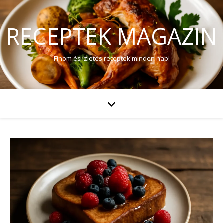
RECEPTEK MAGAZIN
Finom és ízletes receptek minden nap!