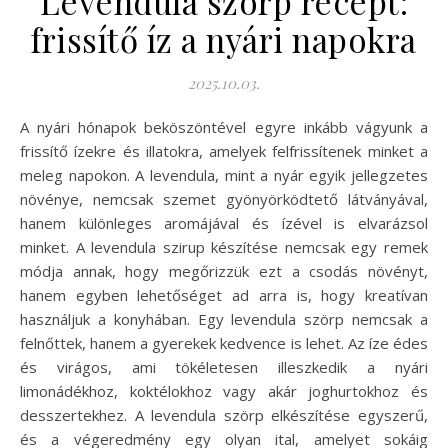
Levendula szörp recept:
frissítő íz a nyári napokra
2025.10.03.
A nyári hónapok beköszöntével egyre inkább vágyunk a
frissítő ízekre és illatokra, amelyek felfrissítenek minket a
meleg napokon. A levendula, mint a nyár egyik jellegzetes
növénye, nemcsak szemet gyönyörködtető látványával,
hanem különleges aromájával és ízével is elvarázsol
minket. A levendula szirup készítése nemcsak egy remek
módja annak, hogy megőrizzük ezt a csodás növényt,
hanem egyben lehetőséget ad arra is, hogy kreatívan
használjuk a konyhában. Egy levendula szörp nemcsak a
felnőttek, hanem a gyerekek kedvence is lehet. Az íze édes
és virágos, ami tökéletesen illeszkedik a nyári
limonádékhoz, koktélokhoz vagy akár joghurtokhoz és
desszertekhez. A levendula szörp elkészítése egyszerű,
és a végeredmény egy olyan ital, amelyet sokáig