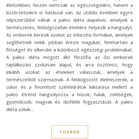
életünkben, hiszen nemcsak az egészségünkre, hanem a
közérzetünkre is hatással van. Az utóbbi években egyre
népszerűbbé váltak a paleo diéta alapelvei, amelyek a
természetes, feldolgozatlan ételekre helyezik a hangsúlyt.
Az emberek keresik azokat az étkezési formákat, amelyek
segíthetnek nekik jobban érezni magukat, fenntartani a
fittséget és elkerülni a különböző egészségi problémákat.
A paleo diéta mögött álló filozófia az ősi emberek
táplálkozási szokásain alapul, és arra ösztönöz, hogy
inkább azokat az ételeket válasszuk, amelyek a
természetből származnak. A feldolgozott élelmiszerek, a
cukor és a finomított szénhidrátok kiiktatása mellett a
paleo étrend hangsúlyozza a húsok, halak, zöldségek,
gyümölcsök, magvak és diófélék fogyasztását. A paleo
diéta sokak…
TOVÁBB