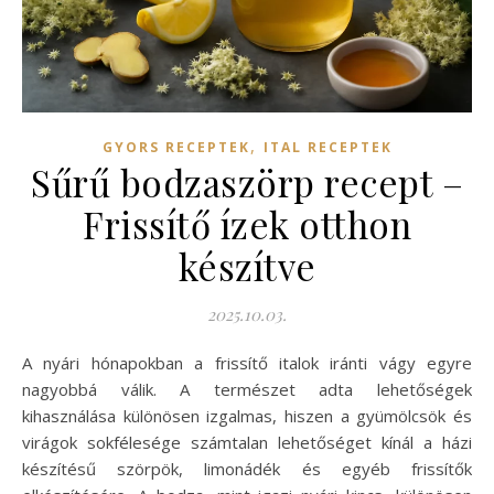
,
GYORS RECEPTEK
ITAL RECEPTEK
Sűrű bodzaszörp recept –
Frissítő ízek otthon
készítve
2025.10.03.
A nyári hónapokban a frissítő italok iránti vágy egyre
nagyobbá válik. A természet adta lehetőségek
kihasználása különösen izgalmas, hiszen a gyümölcsök és
virágok sokfélesége számtalan lehetőséget kínál a házi
készítésű szörpök, limonádék és egyéb frissítők