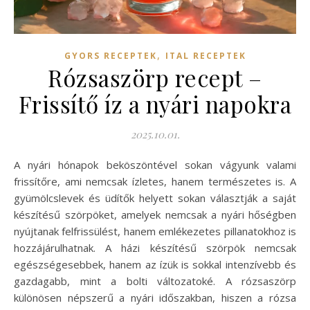
,
GYORS RECEPTEK
ITAL RECEPTEK
Rózsaszörp recept –
Frissítő íz a nyári napokra
2025.10.01.
A nyári hónapok beköszöntével sokan vágyunk valami
frissítőre, ami nemcsak ízletes, hanem természetes is. A
gyümölcslevek és üdítők helyett sokan választják a saját
készítésű szörpöket, amelyek nemcsak a nyári hőségben
nyújtanak felfrissülést, hanem emlékezetes pillanatokhoz is
hozzájárulhatnak. A házi készítésű szörpök nemcsak
egészségesebbek, hanem az ízük is sokkal intenzívebb és
gazdagabb, mint a bolti változatoké. A rózsaszörp
különösen népszerű a nyári időszakban, hiszen a rózsa