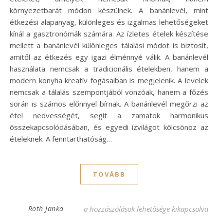
környezetbarát módon készülnek. A banánlevél, mint
étkezési alapanyag, különleges és izgalmas lehetőségeket
kínál a gasztronómák számára. Az ízletes ételek készítése
mellett a banánlevél különleges tálalási módot is biztosít,
amitől az étkezés egy igazi élménnyé válik. A banánlevél
használata nemcsak a tradicionális ételekben, hanem a
modern konyha kreatív fogásaiban is megjelenik. A levelek
nemcsak a tálalás szempontjából vonzóak, hanem a főzés
során is számos előnnyel bírnak. A banánlevél megőrzi az
étel nedvességét, segít a zamatok harmonikus
összekapcsolódásában, és egyedi ízvilágot kölcsönöz az
ételeknek. A fenntarthatóság…
TOVÁBB
Banánlevél recept: Ízletes fogások termész
Roth Janka
a hozzászólások lehetősége kikapcsolva