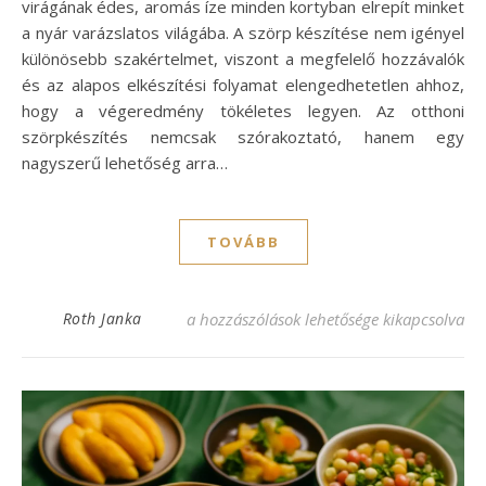
virágának édes, aromás íze minden kortyban elrepít minket
a nyár varázslatos világába. A szörp készítése nem igényel
különösebb szakértelmet, viszont a megfelelő hozzávalók
és az alapos elkészítési folyamat elengedhetetlen ahhoz,
hogy a végeredmény tökéletes legyen. Az otthoni
szörpkészítés nemcsak szórakoztató, hanem egy
nagyszerű lehetőség arra…
TOVÁBB
Rózsaszörp recept – Frissítő íz a nyári na
Roth Janka
a hozzászólások lehetősége kikapcsolva