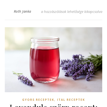
Paleo recept: Egészséges és ízletes finoms
Roth Janka
a hozzászólások lehetősége kikapcsolva
,
GYORS RECEPTEK
ITAL RECEPTEK