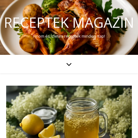
RECEPTEK MAGAZIN
Finom és ízletes receptek minden nap!