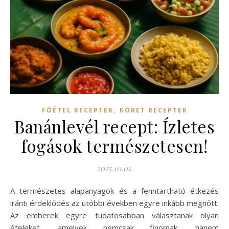
,
FŐÉTEL RECEPTEK
KÖRET RECEPTEK
Banánlevél recept: Ízletes
fogások természetesen!
2025.10.01.
A természetes alapanyagok és a fenntartható étkezés
iránti érdeklődés az utóbbi években egyre inkább megnőtt.
Az emberek egyre tudatosabban választanak olyan
ételeket, amelyek nemcsak finomak, hanem