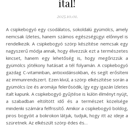
ital!
2025.10.01.
A csipkebogyó egy csodálatos, sokoldalú gyümölcs, amely
nemcsak ízletes, hanem számos egészségügyi előnnyel is
rendelkezik. A csipkebogyó szörp készítése nemcsak egy
nagyszerű módja annak, hogy élvezzük ezt a természetes
kincset, hanem egy lehetőség is, hogy megőrizzük a
gyümölcs jótékony hatásait a tél folyamán. A csipkebogyó
gazdag C-vitaminban, antioxidánsokban, és segít erősíteni
az immunrendszert. Ezen kívül, a szörp elkészítése során a
gyümölcs íze és aromája felerősödik, így egy igazán ízletes
italt kapunk. A csipkebogyó gyűjtése is külön élményt nyújt,
a szabadban eltöltött idő és a természet közelsége
mindenki számára felfrissítő. Amikor a csipkebogyó boldog,
piros bogyóit a bokrokon látjuk, tudjuk, hogy itt az ideje a
szüretnek. Az elkészült szörp édes és…