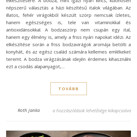
elkészítésére. A bodza, mint igazi nyári kincs, különösen
népszerű választás a házi készítésű italok világában. Az
illatos, fehér virágokból készült szörp nemcsak ízletes,
hanem egészséges is, tele van vitaminokkal és
antioxidánsokkal. A bodzaszörp nem csupán egy ital,
hanem egy élmény is, amely a friss nyári napokat idézi. Az
elkészítése során a friss bodzavirágok aromája betölti a
konyhát, és az egész család számára kellemes emlékeket
teremt. A bodza virágzásának idején érdemes kihasználni
ezt a csodás alapanyagot,…
TOVÁBB
Sűrű bodzaszörp recept – Frissítő ízek ott
Roth Janka
a hozzászólások lehetősége kikapcsolva