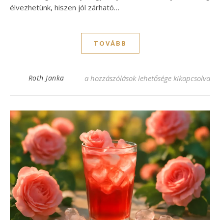
élvezhetünk, hiszen jól zárható…
TOVÁBB
Levendula szörp recept: frissítő íz a nyár
Roth Janka
a hozzászólások lehetősége kikapcsolva