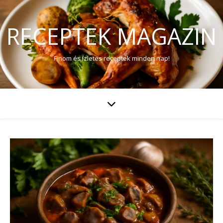
RECEPTEK MAGAZIN
Finom és ízletes receptek minden nap!