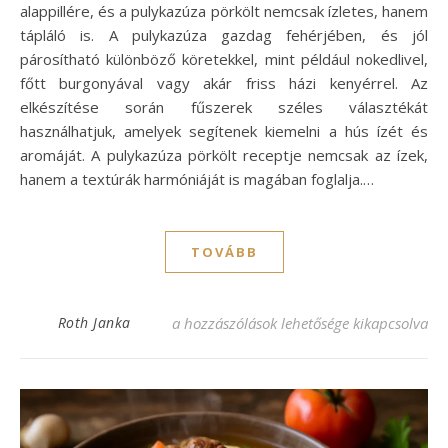
alappillére, és a pulykazúza pörkölt nemcsak ízletes, hanem
tápláló is. A pulykazúza gazdag fehérjében, és jól
párosítható különböző köretekkel, mint például nokedlivel,
főtt burgonyával vagy akár friss házi kenyérrel. Az
elkészítése során fűszerek széles választékát
használhatjuk, amelyek segítenek kiemelni a hús ízét és
aromáját. A pulykazúza pörkölt receptje nemcsak az ízek,
hanem a textúrák harmóniáját is magában foglalja.…
TOVÁBB
Pulykazúza pörkölt recept – Ízletes és tart
Roth Janka
a hozzászólások lehetősége kikapcsolva