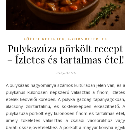
,
FŐÉTEL RECEPTEK
GYORS RECEPTEK
Pulykazúza pörkölt recept
– Ízletes és tartalmas étel!
2025.10.01.
A pulykázás hagyománya számos kultúrában jelen van, és a
pulykahús különösen népszerű választás a finom, ízletes
ételek kedvelői körében. A pulyka gazdag tápanyagokban,
alacsony zsírtartalmú, és sokféleképpen elkészíthető. A
pulykazúza pörkölt egy különösen finom és tartalmas étel,
amely tökéletes választás a családi vacsorákhoz vagy
baráti összejövetelekhez. A pörkölt a magyar konyha egyik