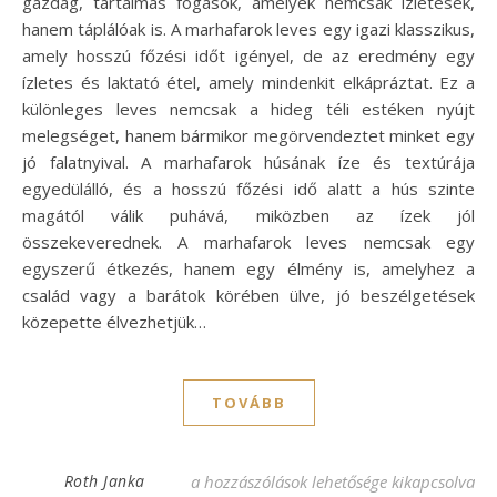
gazdag, tartalmas fogások, amelyek nemcsak ízletesek,
hanem táplálóak is. A marhafarok leves egy igazi klasszikus,
amely hosszú főzési időt igényel, de az eredmény egy
ízletes és laktató étel, amely mindenkit elkápráztat. Ez a
különleges leves nemcsak a hideg téli estéken nyújt
melegséget, hanem bármikor megörvendeztet minket egy
jó falatnyival. A marhafarok húsának íze és textúrája
egyedülálló, és a hosszú főzési idő alatt a hús szinte
magától válik puhává, miközben az ízek jól
összekeverednek. A marhafarok leves nemcsak egy
egyszerű étkezés, hanem egy élmény is, amelyhez a
család vagy a barátok körében ülve, jó beszélgetések
közepette élvezhetjük…
TOVÁBB
Marhafarok leves recept – ízletes és tarta
Roth Janka
a hozzászólások lehetősége kikapcsolva