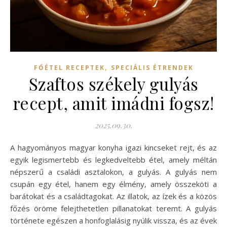
,
FŐÉTEL RECEPTEK
SPECIÁLIS ÉTRENDEK
Szaftos székely gulyás
recept, amit imádni fogsz!
2025.09.30.
A hagyományos magyar konyha igazi kincseket rejt, és az
egyik legismertebb és legkedveltebb étel, amely méltán
népszerű a családi asztalokon, a gulyás. A gulyás nem
csupán egy étel, hanem egy élmény, amely összeköti a
barátokat és a családtagokat. Az illatok, az ízek és a közös
főzés öröme felejthetetlen pillanatokat teremt. A gulyás
története egészen a honfoglalásig nyúlik vissza, és az évek