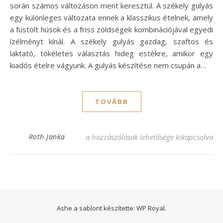
során számos változáson ment keresztül. A székely gulyás
egy különleges változata ennek a klasszikus ételnek, amely
a füstölt húsok és a friss zöldségek kombinációjával egyedi
ízélményt kínál. A székely gulyás gazdag, szaftos és
laktató, tökéletes választás hideg estékre, amikor egy
kiadós ételre vágyunk. A gulyás készítése nem csupán a…
TOVÁBB
Szaftos székely gulyás recept, amit imádni
Roth Janka
a hozzászólások lehetősége kikapcsolva
Ashe a sablont készítette:
WP Royal
.