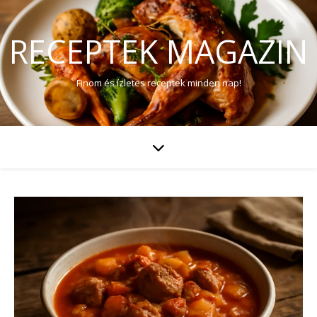
RECEPTEK MAGAZIN
Finom és ízletes receptek minden nap!