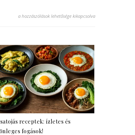
Szarvas hamburger recept: Ínycsiklandó ízek a tányérodon
a hozzászólások lehetősége kikapcsolva
satojás receptek: ízletes és
önleges fogások!