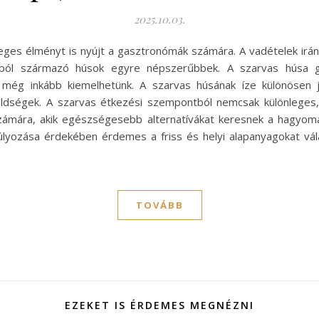
2025.10.03.
eges élményt is nyújt a gasztronómák számára. A vadételek irá
sból származó húsok egyre népszerűbbek. A szarvas húsa ga
 még inkább kiemelhetünk. A szarvas húsának íze különösen jó
ldségek. A szarvas étkezési szempontból nemcsak különleges,
számára, akik egészségesebb alternatívákat keresnek a hagyomá
lyozása érdekében érdemes a friss és helyi alapanyagokat vál
TOVÁBB
EZEKET IS ÉRDEMES MEGNÉZNI