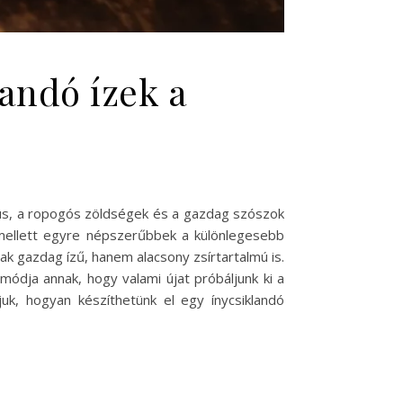
andó ízek a
hús, a ropogós zöldségek és a gazdag szószok
 mellett egyre népszerűbbek a különlegesebb
ak gazdag ízű, hanem alacsony zsírtartalmú is.
módja annak, hogy valami újat próbáljunk ki a
k, hogyan készíthetünk el egy ínycsiklandó