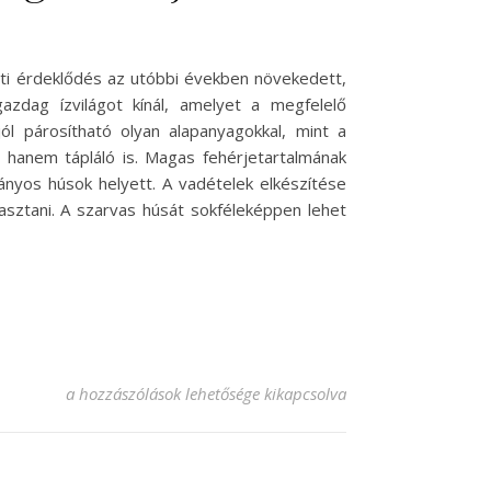
nti érdeklődés az utóbbi években növekedett,
zdag ízvilágot kínál, amelyet a megfelelő
l párosítható olyan alapanyagokkal, mint a
 hanem tápláló is. Magas fehérjetartalmának
nyos húsok helyett. A vadételek elkészítése
asztani. A szarvas húsát sokféleképpen lehet
Szarvas recept, ami minden ízét megmutatja bejegyzéshez
a hozzászólások lehetősége kikapcsolva