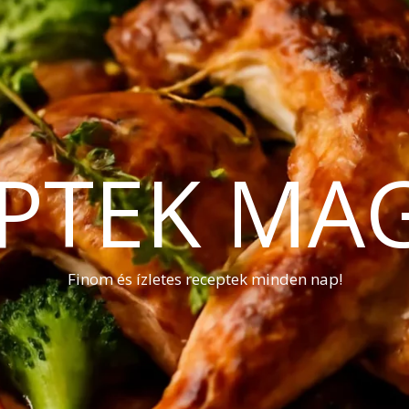
PTEK MA
Finom és ízletes receptek minden nap!