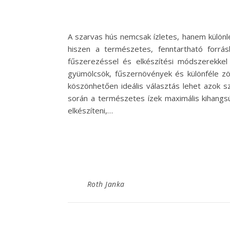
A szarvas hús nemcsak ízletes, hanem különl
hiszen a természetes, fenntartható forrá
fűszerezéssel és elkészítési módszerekkel
gyümölcsök, fűszernövények és különféle zö
köszönhetően ideális választás lehet azok 
során a természetes ízek maximális kihangsú
elkészíteni,…
Roth Janka