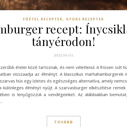
,
FŐÉTEL RECEPTEK
GYORS RECEPTEK
mburger recept: Ínycsikl
tányérodon!
2025.10.03.
erűbb ételei közé tartoznak, és nem véletlenül. A frissen sült 
alatban visszaadja az élményt. A klasszikus marhahamburgerek
A szarvas hús egy ízletes és egészséges alternatíva, amely nemcs
a különleges élményt nyújt. A szarvasburger elkészítése remek 
ében is lenyűgözzük a vendégeinket. Az alábbiakban bemutatju
k…
TOVÁBB