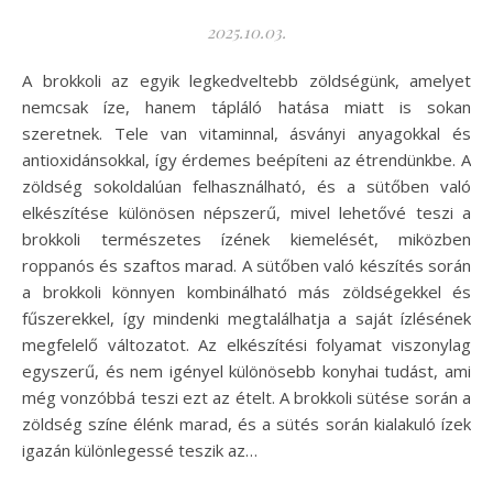
2025.10.03.
A brokkoli az egyik legkedveltebb zöldségünk, amelyet
nemcsak íze, hanem tápláló hatása miatt is sokan
szeretnek. Tele van vitaminnal, ásványi anyagokkal és
antioxidánsokkal, így érdemes beépíteni az étrendünkbe. A
zöldség sokoldalúan felhasználható, és a sütőben való
elkészítése különösen népszerű, mivel lehetővé teszi a
brokkoli természetes ízének kiemelését, miközben
roppanós és szaftos marad. A sütőben való készítés során
a brokkoli könnyen kombinálható más zöldségekkel és
fűszerekkel, így mindenki megtalálhatja a saját ízlésének
megfelelő változatot. Az elkészítési folyamat viszonylag
egyszerű, és nem igényel különösebb konyhai tudást, ami
még vonzóbbá teszi ezt az ételt. A brokkoli sütése során a
zöldség színe élénk marad, és a sütés során kialakuló ízek
igazán különlegessé teszik az…