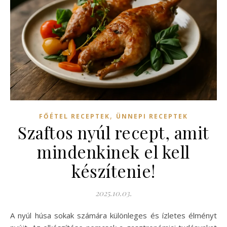
,
FŐÉTEL RECEPTEK
ÜNNEPI RECEPTEK
Szaftos nyúl recept, amit
mindenkinek el kell
készítenie!
2025.10.03.
A nyúl húsa sokak számára különleges és ízletes élményt