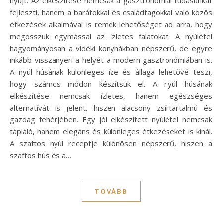
nyújt. Az elkészítése nemcsak a gasztronómiai tudásunkat
fejleszti, hanem a barátokkal és családtagokkal való közös
étkezések alkalmával is remek lehetőséget ad arra, hogy
megosszuk egymással az ízletes falatokat. A nyúlétel
hagyományosan a vidéki konyhákban népszerű, de egyre
inkább visszanyeri a helyét a modern gasztronómiában is.
A nyúl húsának különleges íze és állaga lehetővé teszi,
hogy számos módon készítsük el. A nyúl húsának
elkészítése nemcsak ízletes, hanem egészséges
alternatívát is jelent, hiszen alacsony zsírtartalmú és
gazdag fehérjében. Egy jól elkészített nyúlétel nemcsak
tápláló, hanem elegáns és különleges étkezéseket is kínál.
A szaftos nyúl receptje különösen népszerű, hiszen a
szaftos hús és a…
TOVÁBB