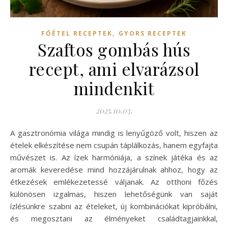
,
FŐÉTEL RECEPTEK
GYORS RECEPTEK
Szaftos gombás hús
recept, ami elvarázsol
mindenkit
2025.10.03.
A gasztronómia világa mindig is lenyűgöző volt, hiszen az
ételek elkészítése nem csupán táplálkozás, hanem egyfajta
művészet is. Az ízek harmóniája, a színek játéka és az
aromák keveredése mind hozzájárulnak ahhoz, hogy az
étkezések emlékezetessé váljanak. Az otthoni főzés
különösen izgalmas, hiszen lehetőségünk van saját
ízlésünkre szabni az ételeket, új kombinációkat kipróbálni,
és megosztani az élményeket családtagjainkkal,