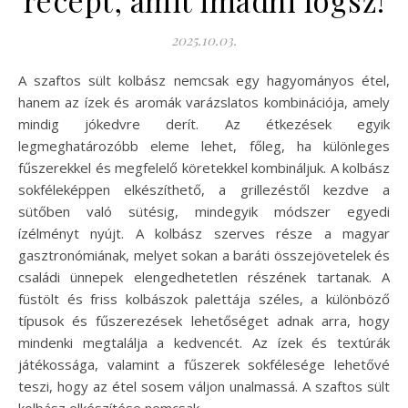
2025.10.03.
A szaftos sült kolbász nemcsak egy hagyományos étel,
hanem az ízek és aromák varázslatos kombinációja, amely
mindig jókedvre derít. Az étkezések egyik
legmeghatározóbb eleme lehet, főleg, ha különleges
fűszerekkel és megfelelő köretekkel kombináljuk. A kolbász
sokféleképpen elkészíthető, a grillezéstől kezdve a
sütőben való sütésig, mindegyik módszer egyedi
ízélményt nyújt. A kolbász szerves része a magyar
gasztronómiának, melyet sokan a baráti összejövetelek és
családi ünnepek elengedhetetlen részének tartanak. A
füstölt és friss kolbászok palettája széles, a különböző
típusok és fűszerezések lehetőséget adnak arra, hogy
mindenki megtalálja a kedvencét. Az ízek és textúrák
játékossága, valamint a fűszerek sokfélesége lehetővé
teszi, hogy az étel sosem váljon unalmassá. A szaftos sült
kolbász elkészítése nemcsak…