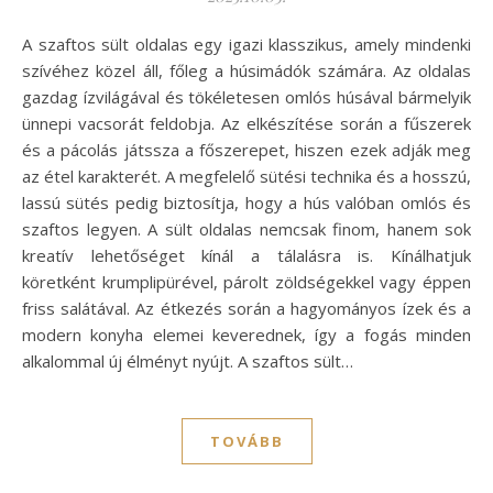
A szaftos sült oldalas egy igazi klasszikus, amely mindenki
szívéhez közel áll, főleg a húsimádók számára. Az oldalas
gazdag ízvilágával és tökéletesen omlós húsával bármelyik
ünnepi vacsorát feldobja. Az elkészítése során a fűszerek
és a pácolás játssza a főszerepet, hiszen ezek adják meg
az étel karakterét. A megfelelő sütési technika és a hosszú,
lassú sütés pedig biztosítja, hogy a hús valóban omlós és
szaftos legyen. A sült oldalas nemcsak finom, hanem sok
kreatív lehetőséget kínál a tálalásra is. Kínálhatjuk
köretként krumplipürével, párolt zöldségekkel vagy éppen
friss salátával. Az étkezés során a hagyományos ízek és a
modern konyha elemei keverednek, így a fogás minden
alkalommal új élményt nyújt. A szaftos sült…
TOVÁBB