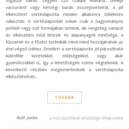
fogássá válhat. Legyen szó családi ebédről, ünnepi
vacsoráról vagy hétvégi baráti összejövetelről, a jól
elkészített sertéslapocka minden alkalomra tökéletes
választás. A sertéslapockát sokan csak a hagyományos
pörkölt vagy sült formájában ismerik, de rengeteg variáció
és elkészítési mód létezik. Az alapanyagok minősége, a
fűszerek és a főzési technikák mind-mind hozzájárulnak az
étel végső ízéhez. Emellett a sertéslapocka jól párosítható
különféle köretekkel, zöldségekkel, vagy akár
gyümölcsökkel is, így a lehetőségek szinte végtelenek. A
következő részben megismerkedünk a sertéslapocka
elkészítésével,…
TOVÁBB
Szaftos sertéslapocka receptek: ínycsikla
Roth Janka
a hozzászólások lehetősége kikapcsolva