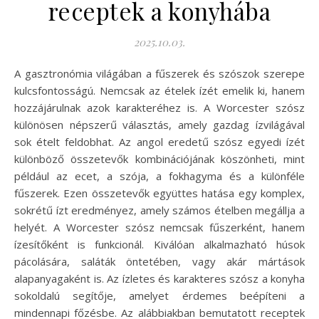
receptek a konyhába
2025.10.03.
A gasztronómia világában a fűszerek és szószok szerepe
kulcsfontosságú. Nemcsak az ételek ízét emelik ki, hanem
hozzájárulnak azok karakteréhez is. A Worcester szósz
különösen népszerű választás, amely gazdag ízvilágával
sok ételt feldobhat. Az angol eredetű szósz egyedi ízét
különböző összetevők kombinációjának köszönheti, mint
például az ecet, a szója, a fokhagyma és a különféle
fűszerek. Ezen összetevők együttes hatása egy komplex,
sokrétű ízt eredményez, amely számos ételben megállja a
helyét. A Worcester szósz nemcsak fűszerként, hanem
ízesítőként is funkcionál. Kiválóan alkalmazható húsok
pácolására, saláták öntetében, vagy akár mártások
alapanyagaként is. Az ízletes és karakteres szósz a konyha
sokoldalú segítője, amelyet érdemes beépíteni a
mindennapi főzésbe. Az alábbiakban bemutatott receptek