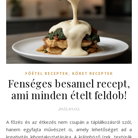
,
FŐÉTEL RECEPTEK
KÖRET RECEPTEK
Fenséges besamel recept,
ami minden ételt feldob!
2025.10.03.
A főzés és az étkezés nem csupán a táplálkozásról szól,
hanem egyfajta művészet is, amely lehetőséget ad a
kreativitás kibontakoztatására. A különböző ízek, textúrák