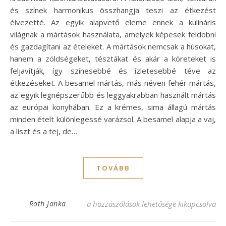
és színek harmonikus összhangja teszi az étkezést
élvezetté. Az egyik alapvető eleme ennek a kulináris
világnak a mártások használata, amelyek képesek feldobni
és gazdagítani az ételeket. A mártások nemcsak a húsokat,
hanem a zöldségeket, tésztákat és akár a köreteket is
feljavítják, így színesebbé és ízletesebbé téve az
étkezéseket. A besamel mártás, más néven fehér mártás,
az egyik legnépszerűbb és leggyakrabban használt mártás
az európai konyhában. Ez a krémes, sima állagú mártás
minden ételt különlegessé varázsol. A besamel alapja a vaj,
a liszt és a tej, de…
TOVÁBB
Fenséges besamel recept, ami minden étel
Roth Janka
a hozzászólások lehetősége kikapcsolva