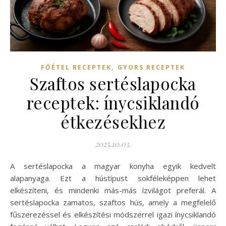
,
FŐÉTEL RECEPTEK
GYORS RECEPTEK
Szaftos sertéslapocka
receptek: ínycsiklandó
étkezésekhez
2025.10.03.
A sertéslapocka a magyar konyha egyik kedvelt
alapanyaga. Ezt a hústípust sokféleképpen lehet
elkészíteni, és mindenki más-más ízvilágot preferál. A
sertéslapocka zamatos, szaftos hús, amely a megfelelő
fűszerezéssel és elkészítési módszerrel igazi ínycsiklandó