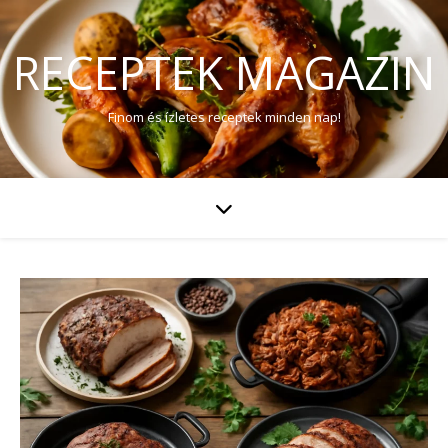
RECEPTEK MAGAZIN
Finom és ízletes receptek minden nap!