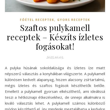
,
FŐÉTEL RECEPTEK
GYORS RECEPTEK
Szaftos pulykamell
receptek – Készíts ízletes
fogásokat!
2025.10.03.
A pulyka húsának sokoldalúsága és ízletes íze miatt
népszerű választás a konyhákban világszerte. A pulykamell
különösen kedvelt alapanyag, hiszen alacsony zsírtartalmú,
mégis ízletes és szaftos fogások készíthetők belőle.
Emellett a pulykamell gyorsan elkészíthető, ami ideálissá
teszi a hétköznapi étkezésekhez, de ünnepi alkalmakra is
kiváló választás lehet. A pulykamell számos különböző
módon készíthető el, így mindenki megtalálhatja a kedvére