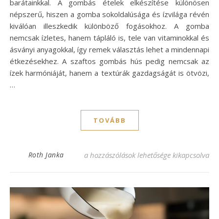
barátainkkal. A gombás ételek elkészítése különösen
népszerű, hiszen a gomba sokoldalúsága és ízvilága révén
kiválóan illeszkedik különböző fogásokhoz. A gomba
nemcsak ízletes, hanem tápláló is, tele van vitaminokkal és
ásványi anyagokkal, így remek választás lehet a mindennapi
étkezésekhez. A szaftos gombás hús pedig nemcsak az
ízek harmóniáját, hanem a textúrák gazdagságát is ötvözi,
…
TOVÁBB
Szaftos gombás hús recept, ami elvarázso
Roth Janka
a hozzászólások lehetősége kikapcsolva