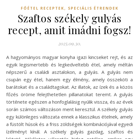
,
FŐÉTEL RECEPTEK
SPECIÁLIS ÉTRENDEK
Szaftos székely gulyás
recept, amit imádni fogsz!
2025.09.30.
A hagyományos magyar konyha igazi kincseket rejt, és az
egyik legismertebb és legkedveltebb étel, amely méltán
népszerű a családi asztalokon, a gulyás. A gulyás nem
csupán egy étel, hanem egy élmény, amely összeköti a
barátokat és a családtagokat. Az illatok, az ízek és a közös
főzés öröme felejthetetlen pillanatokat teremt. A gulyás
története egészen a honfoglalásig nyúlik vissza, és az évek
során számos változáson ment keresztül. A székely gulyás
egy különleges változata ennek a klasszikus ételnek, amely
a füstölt húsok és a friss zöldségek kombinációjával egyedi
ízélményt kínál. A székely gulyás gazdag, szaftos és
laktató, tökéletes választás hideg estékre, amikor egy