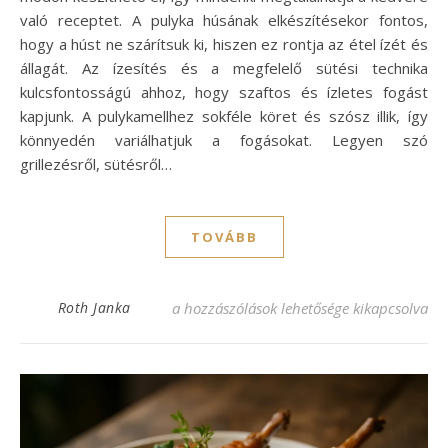
való receptet. A pulyka húsának elkészítésekor fontos,
hogy a húst ne szárítsuk ki, hiszen ez rontja az étel ízét és
állagát. Az ízesítés és a megfelelő sütési technika
kulcsfontosságú ahhoz, hogy szaftos és ízletes fogást
kapjunk. A pulykamellhez sokféle köret és szósz illik, így
könnyedén variálhatjuk a fogásokat. Legyen szó
grillezésről, sütésről…
TOVÁBB
Szaftos pulykamell receptek – Készíts ízlet
Roth Janka
a hozzászólások lehetősége kikapcsolva