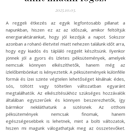
2025.10.03.
A reggeli étkezés az egyik legfontosabb pillanat a
napunkban, hiszen ez az az időszak, amikor feltöltjük
energiaraktárainkat, hogy jól kezdjük a napot. Sokszor
azonban a rohanó életvitel miatt nehezen találunk időt arra,
hogy egy kiadós és tápláló reggelit készítsünk. Ilyenkor
jönnek jól a gyors és ízletes péksütemények, amelyek
nemcsak könnyen elkészíthetők, hanem még az
ízlelőbimbóinkat is kényeztetik. A péksütemények különféle
formái és ízei szinte végtelen lehetőséget kínálnak: édes,
sós, töltött vagy töltetlen változatban egyaránt
megtalálhatók. Az elkészítésükhöz szükséges hozzávalók
általában egyszerűek és könnyen beszerezhetők, így
bármikor nekiláthatunk a sütésnek. Az otthoni
péksütemények nemcsak finomak, hanem
egészségesebbek is lehetnek, mint a bolti változatok,
hiszen mi magunk válogathatjuk meg az összetevőket.