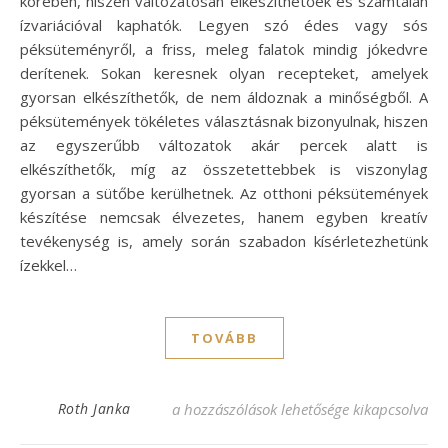
körében, hiszen változatosan elkészíthetőek és számtalan
ízvariációval kaphatók. Legyen szó édes vagy sós
péksüteményről, a friss, meleg falatok mindig jókedvre
derítenek. Sokan keresnek olyan recepteket, amelyek
gyorsan elkészíthetők, de nem áldoznak a minőségből. A
péksütemények tökéletes választásnak bizonyulnak, hiszen
az egyszerűbb változatok akár percek alatt is
elkészíthetők, míg az összetettebbek is viszonylag
gyorsan a sütőbe kerülhetnek. Az otthoni péksütemények
készítése nemcsak élvezetes, hanem egyben kreatív
tevékenység is, amely során szabadon kísérletezhetünk
ízekkel…
TOVÁBB
Gyors péksütemények: Recept az ízletes r
Roth Janka
a hozzászólások lehetősége kikapcsolva