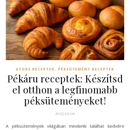
,
GYORS RECEPTEK
PÉKSÜTEMÉNY RECEPTEK
Pékáru receptek: Készítsd
el otthon a legfinomabb
péksüteményeket!
2025.10.01.
A péksütemények világában mindenki találhat kedvére