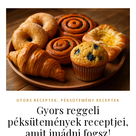
,
GYORS RECEPTEK
PÉKSÜTEMÉNY RECEPTEK
Gyors reggeli
péksütemények receptjei,
amit imádni fogsz!