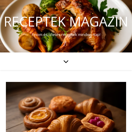
RECEPTEK MAGAZIN
Finom és ízletes receptek minden nap!