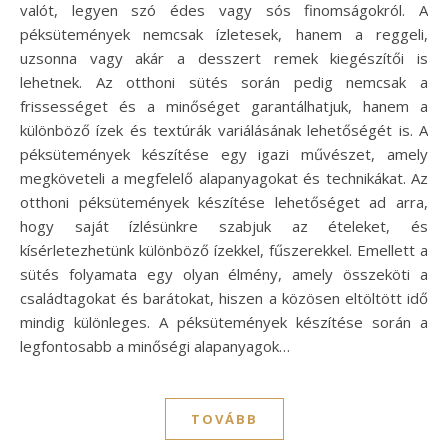
valót, legyen szó édes vagy sós finomságokról. A
péksütemények nemcsak ízletesek, hanem a reggeli,
uzsonna vagy akár a desszert remek kiegészítői is
lehetnek. Az otthoni sütés során pedig nemcsak a
frissességet és a minőséget garantálhatjuk, hanem a
különböző ízek és textúrák variálásának lehetőségét is. A
péksütemények készítése egy igazi művészet, amely
megköveteli a megfelelő alapanyagokat és technikákat. Az
otthoni péksütemények készítése lehetőséget ad arra,
hogy saját ízlésünkre szabjuk az ételeket, és
kísérletezhetünk különböző ízekkel, fűszerekkel. Emellett a
sütés folyamata egy olyan élmény, amely összeköti a
családtagokat és barátokat, hiszen a közösen eltöltött idő
mindig különleges. A péksütemények készítése során a
legfontosabb a minőségi alapanyagok…
TOVÁBB