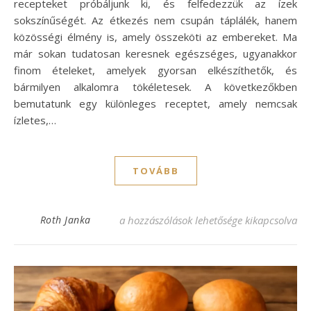
recepteket próbáljunk ki, és felfedezzük az ízek
sokszínűségét. Az étkezés nem csupán táplálék, hanem
közösségi élmény is, amely összeköti az embereket. Ma
már sokan tudatosan keresnek egészséges, ugyanakkor
finom ételeket, amelyek gyorsan elkészíthetők, és
bármilyen alkalomra tökéletesek. A következőkben
bemutatunk egy különleges receptet, amely nemcsak
ízletes,…
TOVÁBB
Puha pizzás csiga recept, amit imádni fog
Roth Janka
a hozzászólások lehetősége kikapcsolva