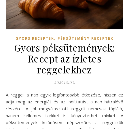
,
GYORS RECEPTEK
PÉKSÜTEMÉNY RECEPTEK
Gyors péksütemények:
Recept az ízletes
reggelekhez
2025.10.03.
A reggeli a nap egyik legfontosabb étkezése, hiszen ez
adja meg az energiát és az indíttatást a nap hátralévő
részére. A jól megválasztott reggeli nemcsak tápláló,
hanem kellemes ízekkel is kényeztethet minket. A
péksütemények különösen népszerűek a reggelizők