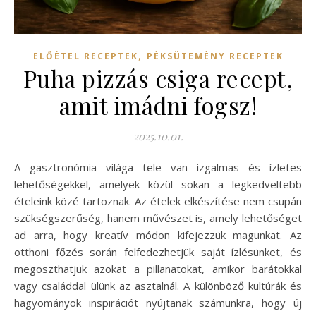
,
ELŐÉTEL RECEPTEK
PÉKSÜTEMÉNY RECEPTEK
Puha pizzás csiga recept,
amit imádni fogsz!
2025.10.01.
A gasztronómia világa tele van izgalmas és ízletes
lehetőségekkel, amelyek közül sokan a legkedveltebb
ételeink közé tartoznak. Az ételek elkészítése nem csupán
szükségszerűség, hanem művészet is, amely lehetőséget
ad arra, hogy kreatív módon kifejezzük magunkat. Az
otthoni főzés során felfedezhetjük saját ízlésünket, és
megoszthatjuk azokat a pillanatokat, amikor barátokkal
vagy családdal ülünk az asztalnál. A különböző kultúrák és
hagyományok inspirációt nyújtanak számunkra, hogy új