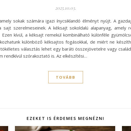
2025.10.03.
, amely sokak számára igazi ínycsiklandó élményt nyújt. A gazda
a sajt szerelmeseinek. A kéksajt sokoldalú alapanyag, amely r
ől. Ezen kívül, a kéksajt remekül kombinálható különféle gyümölc
álkozhatunk különböző kéksajtos fogásokkal, de miért ne készít
tökéletes választás lehet egy baráti összejövetelre vagy családi
rendkívül szórakoztató is. Az elkészítési…
TOVÁBB
EZEKET IS ÉRDEMES MEGNÉZNI