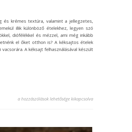
g és krémes textúra, valamint a jellegzetes,
emekül illik különböző ételekhez, legyen szó
sökkel, diófélékkel és mézzel, ami még inkább
hetnénk el őket otthon is? A kéksajtos ételek
 vacsorára. A kéksajt felhasználásával készült
Kéksajtos élmények: ínycsiklandó receptek minden alkalom
a hozzászólások lehetősége kikapcsolva