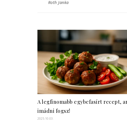
Roth Janka
A legfinomabb egybefasírt recept, a
imádni fogsz!
2025.10.03.