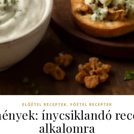
,
ELŐÉTEL RECEPTEK
FŐÉTEL RECEPTEK
mények: ínycsiklandó re
alkalomra