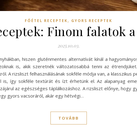
,
FŐÉTEL RECEPTEK
GYORS RECEPTEK
receptek: Finom falatok 
2025.10.03.
nyhákban, hiszen gluténmentes alternatívát kínál a hagyományos
oknak is, akik szeretnék változatosabbá tenni az étrendjüket
ról. A rizsliszt felhasználásának sokféle módja van, a klasszikus 
el is, így sokféle textúrát és ízt érhetünk el. Az alapanyag em
ájárul az egészséges táplálkozáshoz. A rizsliszt előnye, hogy gy
egy gyors vacsoráról, akár egy hétvégi…
TOVÁBB