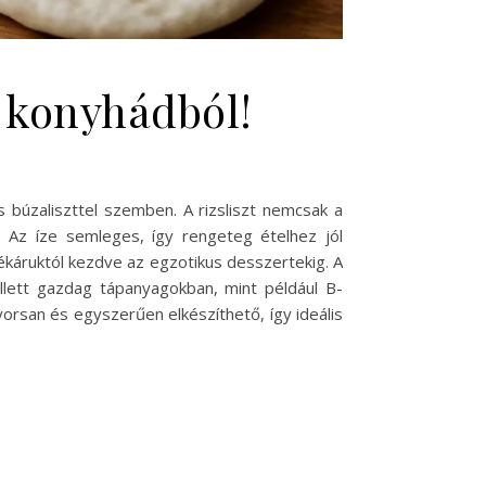
a konyhádból!
 búzaliszttel szemben. A rizsliszt nemcsak a
. Az íze semleges, így rengeteg ételhez jól
pékáruktól kezdve az egzotikus desszertekig. A
ellett gazdag tápanyagokban, mint például B-
orsan és egyszerűen elkészíthető, így ideális