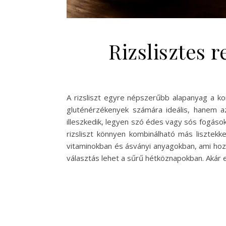
Rizslisztes 
A rizsliszt egyre népszerűbb alapanyag a ko
gluténérzékenyek számára ideális, hanem az
illeszkedik, legyen szó édes vagy sós fogások
rizsliszt könnyen kombinálható más lisztekk
vitaminokban és ásványi anyagokban, ami hozz
választás lehet a sűrű hétköznapokban. Akár 