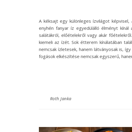
A kéksajt egy különleges ízvilágot képvisel
enyhén fanyar íz egyedülálló élményt kínál 
salátákról, előételekről vagy akár főételekr
kiemeli az ízét. Sok étterem kínálatában tal
nemcsak ízletesek, hanem látványosak is, így 
fogások elkészítése nemcsak egyszerű, hanem 
Roth Janka