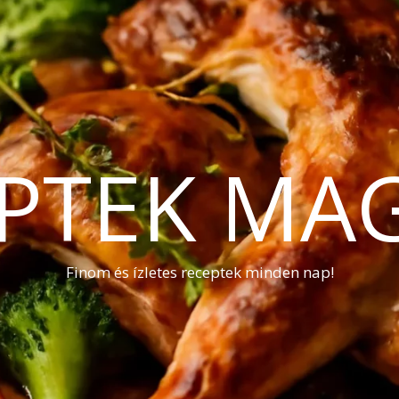
PTEK MA
Finom és ízletes receptek minden nap!