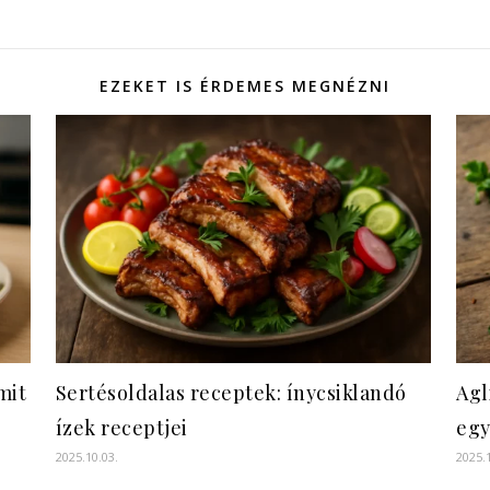
EZEKET IS ÉRDEMES MEGNÉZNI
mit
Sertésoldalas receptek: ínycsiklandó
Agl
ízek receptjei
egy
2025.10.03.
2025.