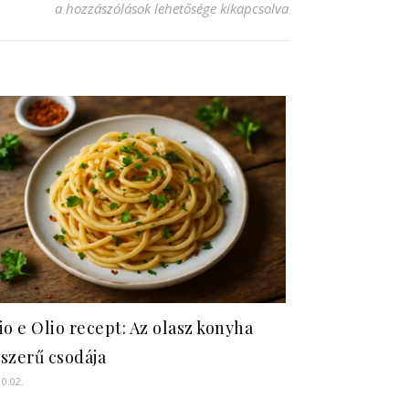
Rizslisztes receptek: Finom falatok a konyhádból! bejegyzé
a hozzászólások lehetősége kikapcsolva
io e Olio recept: Az olasz konyha
szerű csodája
10.02.