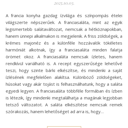
2025.10.03.
A francia konyha gazdag ízvilága és színpompás ételei
világszerte népszerűek. A franciasaláta, mint az egyik
legismertebb salátaváltozat, nemcsak a hétköznapokban,
hanem ünnepi alkalmakon is megjelenik. A friss zöldségek, a
krémes majonéz és a különféle hozzávalók tökéletes
harmóniát alkotnak, így a franciasaláta minden falatja
örömet okoz. A franciasaláta nemcsak ízletes, hanem
rendkívül variálható is. A recept egyszerűsége lehetővé
teszi, hogy szinte bárki elkészítse, és mindenki a saját
ízlésének megfelelően alakítsa. Különböző zöldségeket,
húsokat vagy akár tojást is felhasználhatunk, hogy a saláta
egyedi legyen. A franciasaláta többféle formában és ízben
is létezik, így mindenki megtalálhatja a magának legjobban
tetsző változatot. A saláta elkészítése nemcsak remek
szórakozás, hanem lehetőséget ad arra is, hogy…