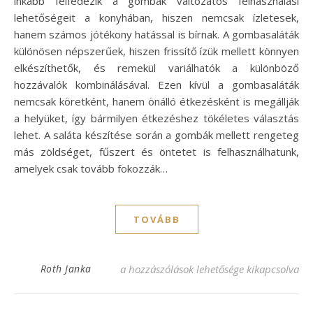
inkább felfedezik a gombák változatos felhasználási
lehetőségeit a konyhában, hiszen nemcsak ízletesek,
hanem számos jótékony hatással is bírnak. A gombasaláták
különösen népszerűek, hiszen frissítő ízük mellett könnyen
elkészíthetők, és remekül variálhatók a különböző
hozzávalók kombinálásával. Ezen kívül a gombasaláták
nemcsak köretként, hanem önálló étkezésként is megállják
a helyüket, így bármilyen étkezéshez tökéletes választás
lehet. A saláta készítése során a gombák mellett rengeteg
más zöldséget, fűszert és öntetet is felhasználhatunk,
amelyek csak tovább fokozzák…
TOVÁBB
Fenséges gombasaláta receptek – Egyszerű 
Roth Janka
a hozzászólások lehetősége kikapcsolva