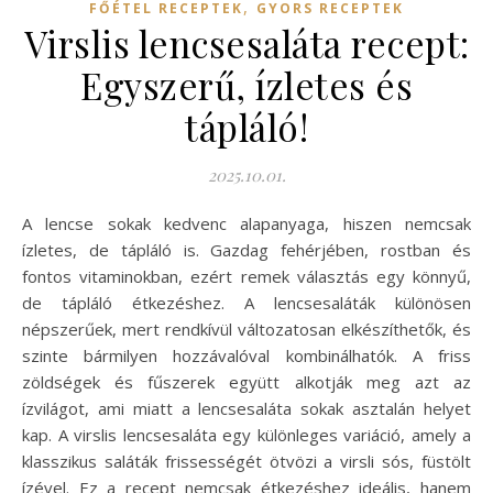
,
FŐÉTEL RECEPTEK
GYORS RECEPTEK
Virslis lencsesaláta recept:
Egyszerű, ízletes és
tápláló!
2025.10.01.
A lencse sokak kedvenc alapanyaga, hiszen nemcsak
ízletes, de tápláló is. Gazdag fehérjében, rostban és
fontos vitaminokban, ezért remek választás egy könnyű,
de tápláló étkezéshez. A lencsesaláták különösen
népszerűek, mert rendkívül változatosan elkészíthetők, és
szinte bármilyen hozzávalóval kombinálhatók. A friss
zöldségek és fűszerek együtt alkotják meg azt az
ízvilágot, ami miatt a lencsesaláta sokak asztalán helyet
kap. A virslis lencsesaláta egy különleges variáció, amely a
klasszikus saláták frissességét ötvözi a virsli sós, füstölt
ízével. Ez a recept nemcsak étkezéshez ideális, hanem