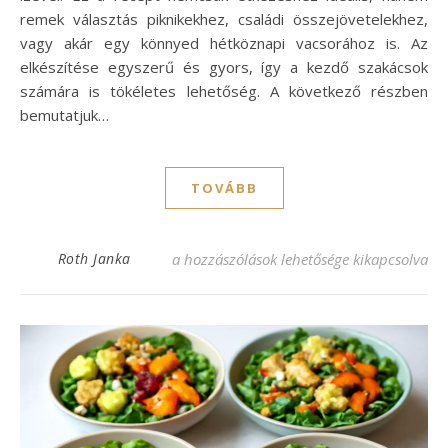
remek választás piknikekhez, családi összejövetelekhez,
vagy akár egy könnyed hétköznapi vacsorához is. Az
elkészítése egyszerű és gyors, így a kezdő szakácsok
számára is tökéletes lehetőség. A következő részben
bemutatjuk…
TOVÁBB
Virslis lencsesaláta recept: Egyszerű, ízlet
Roth Janka
a hozzászólások lehetősége kikapcsolva