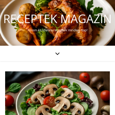
RECEPTEK MAGAZIN
Finom és ízletes receptek minden nap!