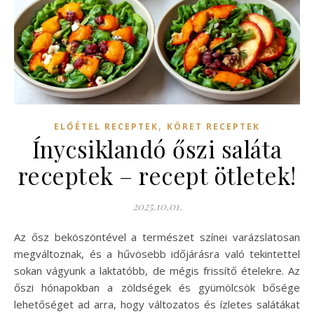
,
ELŐÉTEL RECEPTEK
KÖRET RECEPTEK
Ínycsiklandó őszi saláta
receptek – recept ötletek!
2025.10.01.
Az ősz beköszöntével a természet színei varázslatosan
megváltoznak, és a hűvösebb időjárásra való tekintettel
sokan vágyunk a laktatóbb, de mégis frissítő ételekre. Az
őszi hónapokban a zöldségek és gyümölcsök bősége
lehetőséget ad arra, hogy változatos és ízletes salátákat