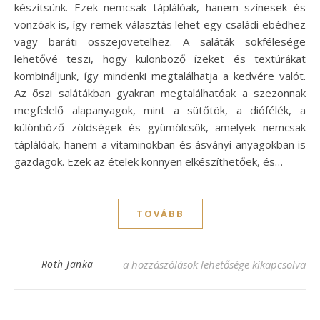
készítsünk. Ezek nemcsak táplálóak, hanem színesek és
vonzóak is, így remek választás lehet egy családi ebédhez
vagy baráti összejövetelhez. A saláták sokfélesége
lehetővé teszi, hogy különböző ízeket és textúrákat
kombináljunk, így mindenki megtalálhatja a kedvére valót.
Az őszi salátákban gyakran megtalálhatóak a szezonnak
megfelelő alapanyagok, mint a sütőtök, a diófélék, a
különböző zöldségek és gyümölcsök, amelyek nemcsak
táplálóak, hanem a vitaminokban és ásványi anyagokban is
gazdagok. Ezek az ételek könnyen elkészíthetőek, és…
TOVÁBB
Ínycsiklandó őszi saláta receptek – recept 
Roth Janka
a hozzászólások lehetősége kikapcsolva