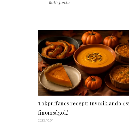
Roth Janka
Tökpuffancs recept: Ínycsiklandó ős
finomságok!
2025.10.01.