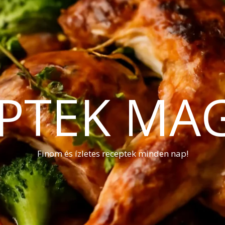
PTEK MA
Finom és ízletes receptek minden nap!