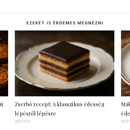
EZEKET IS ÉRDEMES MEGNÉZNI
zi
Zserbó recept: A klasszikus édesség
Mák
lépésről lépésre
éde
2025.10.03.
2025.