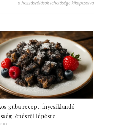
Cantuccini recept: Édes ropogós olasz keksz készítése bejeg
a hozzászólások lehetősége kikapcsolva
os guba recept: Ínycsiklandó
sség lépésről lépésre
10.03.