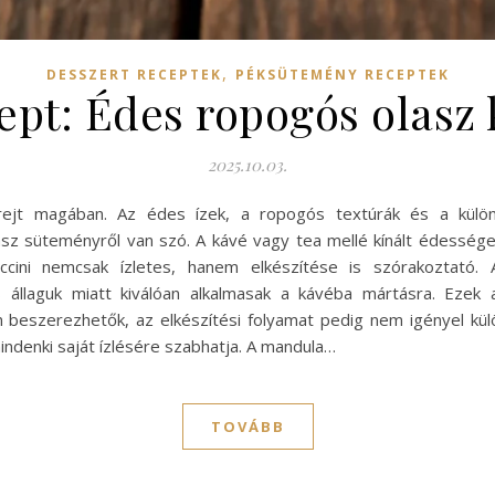
,
DESSZERT RECEPTEK
PÉKSÜTEMÉNY RECEPTEK
ept: Édes ropogós olasz 
2025.10.03.
rejt magában. Az édes ízek, a ropogós textúrák és a külö
sz süteményről van szó. A kávé vagy tea mellé kínált édessége
cini nemcsak ízletes, hanem elkészítése is szórakoztató. A
állaguk miatt kiválóan alkalmasak a kávéba mártásra. Eze
beszerezhetők, az elkészítési folyamat pedig nem igényel külön
indenki saját ízlésére szabhatja. A mandula…
TOVÁBB