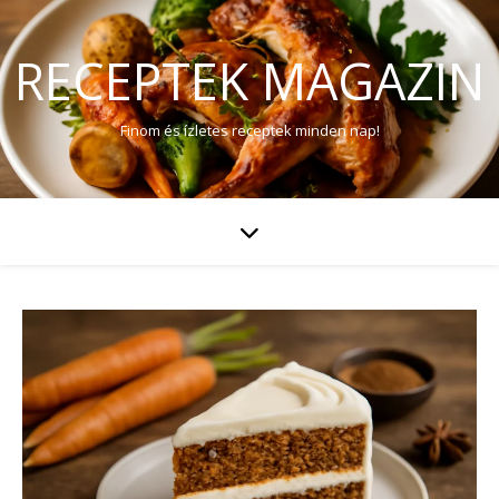
RECEPTEK MAGAZIN
Finom és ízletes receptek minden nap!