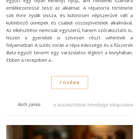
együtt egy olyan élményt nyújt, ami mindenki számára
emlékezetessé teszi az alkalmat. A répatorta története
sok évre nyúlik vissza, és különösen népszerűvé vált a
különböző ünnepek és családi összejövetelek alkalmával.
Az elkészítése nemcsak egyszerű, hanem szórakoztató is,
hiszen a gyerekek is szívesen részt vehetnek a
folyamatban. A sütés során a répa édessége és a fűszerek
illata együtt teremt egy varázslatos légkört a konyhában.
Ebben a receptben a…
TOVÁBB
Répatorta recept: Édes és fűszeres élveze
Roth Janka
a hozzászólások lehetősége kikapcsolva