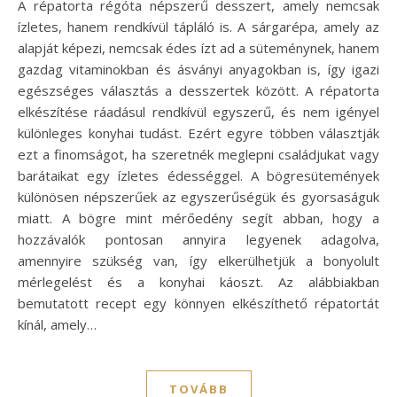
A répatorta régóta népszerű desszert, amely nemcsak
ízletes, hanem rendkívül tápláló is. A sárgarépa, amely az
alapját képezi, nemcsak édes ízt ad a süteménynek, hanem
gazdag vitaminokban és ásványi anyagokban is, így igazi
egészséges választás a desszertek között. A répatorta
elkészítése ráadásul rendkívül egyszerű, és nem igényel
különleges konyhai tudást. Ezért egyre többen választják
ezt a finomságot, ha szeretnék meglepni családjukat vagy
barátaikat egy ízletes édességgel. A bögresütemények
különösen népszerűek az egyszerűségük és gyorsaságuk
miatt. A bögre mint mérőedény segít abban, hogy a
hozzávalók pontosan annyira legyenek adagolva,
amennyire szükség van, így elkerülhetjük a bonyolult
mérlegelést és a konyhai káoszt. Az alábbiakban
bemutatott recept egy könnyen elkészíthető répatortát
kínál, amely…
TOVÁBB