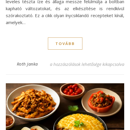
leveles tészta íze és állaga messze felülmúlja a boltban
kapható változatokat, és az elkészítése is rendkívül
szórakoztató. Ez a cikk olyan ínycsiklandó recepteket kínál,
amelyek…
TOVÁBB
Élesztős leveles tészta: ínycsiklandó rec
Roth Janka
a hozzászólások lehetősége kikapcsolva