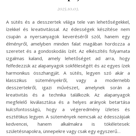
2025.10.03.
A sütés és a desszertek világa tele van lehetőségekkel,
ízekkel és kreativitással. Az édességek készítése nem
csupán a nyersanyagok keveréséről szól, hanem egy
élményről, amelyben minden falat magában hordozza a
szeretet és a gondoskodás ízét. Az elkészítés folyamata
izgalmas kaland, amely lehetőséget ad arra, hogy
felfedezzük az alapanyagok sokféleségét és az egyes ízek
harmonikus összhangját. A sütés, legyen szó akár a
klasszikus süteményekről, vagy a modernebb
desszertekről, igazi művészet, amelynek során a
kreativitás és a technika találkozik. Az alapanyagok
megfelelő kiválasztása és a helyes arányok betartása
kulcsfontosságú, hogy a végeredmény ízletes és
esztétikus legyen. A sütemények nemcsak az édesszájúak
kedvencei, hanem alkalmakra is tökéletesek:
születésnapokra, ünnepekre vagy csak egy egyszerű…