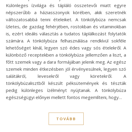
Különleges ízvilága és tápláló összetevői miatt egyre
népszerűbb a háziasszonyok körében, akik szeretnék
változatosabbá tenni ételeiket. A tönkölybúza nemcsak
ízletes, de gazdag fehérjében, rostokban és vitaminokban
is, ezért ideális választás a tudatos táplálkozást folytatók
számára. A tönkölybúza felhasználása rendkívül sokféle
lehetőséget kínál, legyen szó édes vagy sós ételekről. A
különböző receptekben a tönkölybúza jellemzően a liszt, a
főtt szemek vagy a dara formájában jelenik meg. Az egész
szemek minden étkezésben jól érvényesülnek, legyen szó
salátákról, levesekről vagy köretekről. A
tönkölybúzalisztből készült péksütemények és tészták
pedig különleges ízélményt nyújtanak. A tönkölybúza
egészségügyi előnyei mellett fontos megemlíteni, hogy…
TOVÁBB