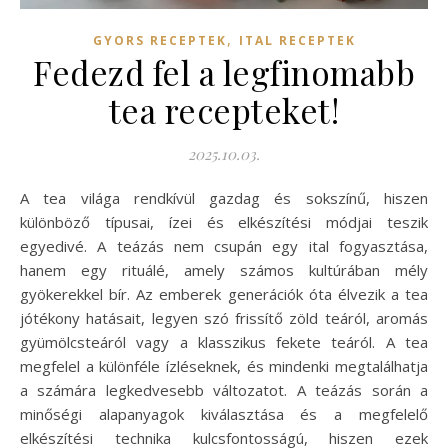
,
GYORS RECEPTEK
ITAL RECEPTEK
Fedezd fel a legfinomabb
tea recepteket!
2025.10.03.
A tea világa rendkívül gazdag és sokszínű, hiszen
különböző típusai, ízei és elkészítési módjai teszik
egyedivé. A teázás nem csupán egy ital fogyasztása,
hanem egy rituálé, amely számos kultúrában mély
gyökerekkel bír. Az emberek generációk óta élvezik a tea
jótékony hatásait, legyen szó frissítő zöld teáról, aromás
gyümölcsteáról vagy a klasszikus fekete teáról. A tea
megfelel a különféle ízléseknek, és mindenki megtalálhatja
a számára legkedvesebb változatot. A teázás során a
minőségi alapanyagok kiválasztása és a megfelelő
elkészítési technika kulcsfontosságú, hiszen ezek