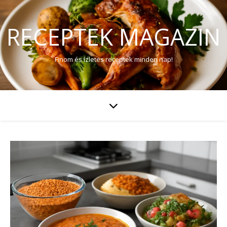
RECEPTEK MAGAZIN
Finom és ízletes receptek minden nap!