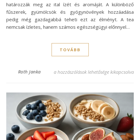
határozzák meg az ital ízét és aromáját. A különböző
fűszerek, gyümölcsök és gyógynövények hozzáadása
pedig még gazdagabbá teheti ezt az élményt. A tea
nemcsak ízletes, hanem számos egészségügyi előnnyel…
TOVÁBB
Fedezd fel a legfinomabb tea recepteket! 
Roth Janka
a hozzászólások lehetősége kikapcsolva