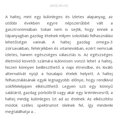
2025.10.03.
A haltej, mint egy különleges és ízletes alapanyag, az
utóbbi években egyre népszerűbbé vált a
gasztronómiában. Sokan nem is sejtik, hogy ennek a
tápanyagban gazdag ételnek milyen sokoldalú felhasználási
lehetőségei vannak. A haltej gazdag omega-3
zsírsavakban, fehérjékben és vitaminokban, ezért nemcsak
ízletes, hanem egészséges választás is. Az egészséges
életmód követői számára különösen vonzó lehet a haltej,
hiszen könnyen beilleszthető a napi étrendbe, és kiváló
alternatívát nyújt a húsalapú ételek helyett. A haltej
felhasználásának egyik legnagyobb előnye, hogy rendkívül
sokféleképpen elkészíthető. Legyen szó egy könnyű
salátáról, gazdag pörköltről vagy akár egy krémlevesről, a
haltej mindig különleges ízt ad az ételnek. Az elkészítési
módok széles spektrumot ölelnek fel, így mindenki
megtalálhatja a…