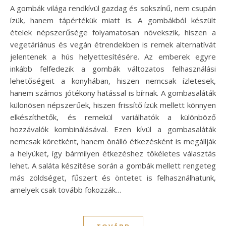
A gombák világa rendkívül gazdag és sokszínű, nem csupán
ízük, hanem tápértékük miatt is. A gombákból készült
ételek népszerűsége folyamatosan növekszik, hiszen a
vegetáriánus és vegán étrendekben is remek alternatívát
jelentenek a hús helyettesítésére. Az emberek egyre
inkább felfedezik a gombák változatos felhasználási
lehetőségeit a konyhában, hiszen nemcsak ízletesek,
hanem számos jótékony hatással is bírnak. A gombasaláták
különösen népszerűek, hiszen frissítő ízük mellett könnyen
elkészíthetők, és remekül variálhatók a különböző
hozzávalók kombinálásával. Ezen kívül a gombasaláták
nemcsak köretként, hanem önálló étkezésként is megállják
a helyüket, így bármilyen étkezéshez tökéletes választás
lehet. A saláta készítése során a gombák mellett rengeteg
más zöldséget, fűszert és öntetet is felhasználhatunk,
amelyek csak tovább fokozzák…