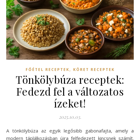
,
FŐÉTEL RECEPTEK
KÖRET RECEPTEK
Tönkölybúza receptek:
Fedezd fel a változatos
ízeket!
2025.10.03.
A tönkölybúza az egyik legősibb gabonafajta, amely a
modern táplálkozásban újra felfedezett kincsnek számít.