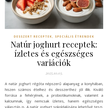
,
DESSZERT RECEPTEK
SPECIÁLIS ÉTRENDEK
Natúr joghurt receptek:
ízletes és egészséges
variációk
2025.10.03.
A natúr joghurt régóta népszerű alapanyag a konyhában,
hiszen számos ételhez és desszerthez jól illik. Kiváló
forrása a fehérjének, a probiotikumoknak, valamint a
kalciumnak, így nemcsak ízletes, hanem egészséges
választás is. A natúr joghurt sokoldalúsága lehetővé teszi,