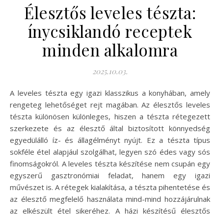
Élesztős leveles tészta:
ínycsiklandó receptek
minden alkalomra
2025.10.03.
A leveles tészta egy igazi klasszikus a konyhában, amely
rengeteg lehetőséget rejt magában. Az élesztős leveles
tészta különösen különleges, hiszen a tészta rétegezett
szerkezete és az élesztő által biztosított könnyedség
egyedülálló íz- és állagélményt nyújt. Ez a tészta típus
sokféle étel alapjául szolgálhat, legyen szó édes vagy sós
finomságokról. A leveles tészta készítése nem csupán egy
egyszerű gasztronómiai feladat, hanem egy igazi
művészet is. A rétegek kialakítása, a tészta pihentetése és
az élesztő megfelelő használata mind-mind hozzájárulnak
az elkészült étel sikeréhez. A házi készítésű élesztős