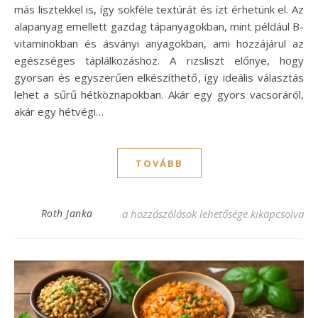
más lisztekkel is, így sokféle textúrát és ízt érhetünk el. Az
alapanyag emellett gazdag tápanyagokban, mint például B-
vitaminokban és ásványi anyagokban, ami hozzájárul az
egészséges táplálkozáshoz. A rizsliszt előnye, hogy
gyorsan és egyszerűen elkészíthető, így ideális választás
lehet a sűrű hétköznapokban. Akár egy gyors vacsoráról,
akár egy hétvégi…
TOVÁBB
Rizslisztes receptek: Finom falatok a kon
Roth Janka
a hozzászólások lehetősége kikapcsolva