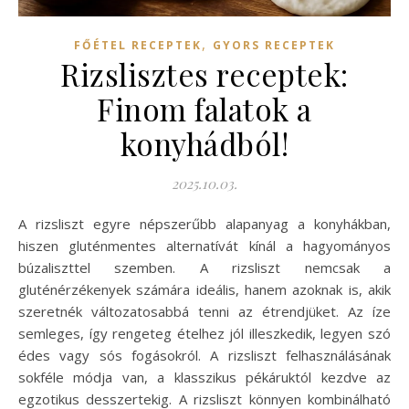
,
FŐÉTEL RECEPTEK
GYORS RECEPTEK
Rizslisztes receptek:
Finom falatok a
konyhádból!
2025.10.03.
A rizsliszt egyre népszerűbb alapanyag a konyhákban,
hiszen gluténmentes alternatívát kínál a hagyományos
búzaliszttel szemben. A rizsliszt nemcsak a
gluténérzékenyek számára ideális, hanem azoknak is, akik
szeretnék változatosabbá tenni az étrendjüket. Az íze
semleges, így rengeteg ételhez jól illeszkedik, legyen szó
édes vagy sós fogásokról. A rizsliszt felhasználásának
sokféle módja van, a klasszikus pékáruktól kezdve az
egzotikus desszertekig. A rizsliszt könnyen kombinálható