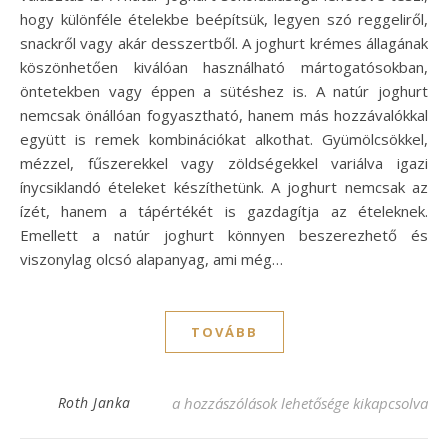
hogy különféle ételekbe beépítsük, legyen szó reggeliről,
snackről vagy akár desszertből. A joghurt krémes állagának
köszönhetően kiválóan használható mártogatósokban,
öntetekben vagy éppen a sütéshez is. A natúr joghurt
nemcsak önállóan fogyasztható, hanem más hozzávalókkal
együtt is remek kombinációkat alkothat. Gyümölcsökkel,
mézzel, fűszerekkel vagy zöldségekkel variálva igazi
ínycsiklandó ételeket készíthetünk. A joghurt nemcsak az
ízét, hanem a tápértékét is gazdagítja az ételeknek.
Emellett a natúr joghurt könnyen beszerezhető és
viszonylag olcsó alapanyag, ami még…
TOVÁBB
Natúr joghurt receptek: ízletes és egészsé
Roth Janka
a hozzászólások lehetősége kikapcsolva