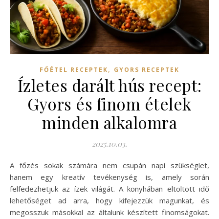
,
FŐÉTEL RECEPTEK
GYORS RECEPTEK
Ízletes darált hús recept:
Gyors és finom ételek
minden alkalomra
2025.10.03.
A főzés sokak számára nem csupán napi szükséglet,
hanem egy kreatív tevékenység is, amely során
felfedezhetjük az ízek világát. A konyhában eltöltött idő
lehetőséget ad arra, hogy kifejezzük magunkat, és
megosszuk másokkal az általunk készített finomságokat.