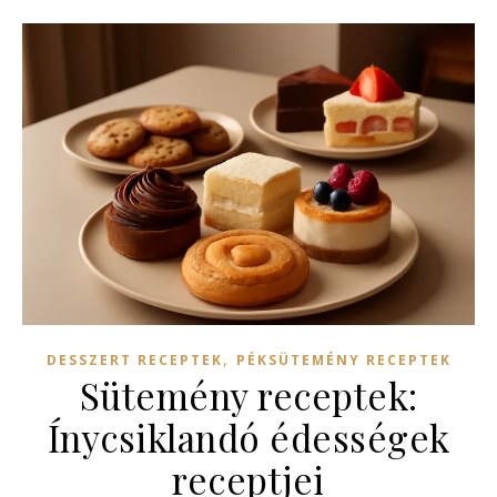
,
DESSZERT RECEPTEK
PÉKSÜTEMÉNY RECEPTEK
Sütemény receptek:
Ínycsiklandó édességek
receptjei