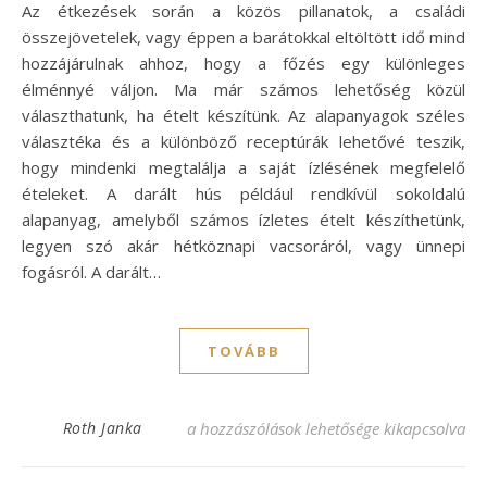
Az étkezések során a közös pillanatok, a családi
összejövetelek, vagy éppen a barátokkal eltöltött idő mind
hozzájárulnak ahhoz, hogy a főzés egy különleges
élménnyé váljon. Ma már számos lehetőség közül
választhatunk, ha ételt készítünk. Az alapanyagok széles
választéka és a különböző receptúrák lehetővé teszik,
hogy mindenki megtalálja a saját ízlésének megfelelő
ételeket. A darált hús például rendkívül sokoldalú
alapanyag, amelyből számos ízletes ételt készíthetünk,
legyen szó akár hétköznapi vacsoráról, vagy ünnepi
fogásról. A darált…
TOVÁBB
Ízletes darált hús recept: Gyors és finom
Roth Janka
a hozzászólások lehetősége kikapcsolva