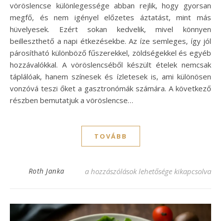
vöröslencse különlegessége abban rejlik, hogy gyorsan
megfő, és nem igényel előzetes áztatást, mint más
hüvelyesek. Ezért sokan kedvelik, mivel könnyen
beilleszthető a napi étkezésekbe. Az íze semleges, így jól
párosítható különböző fűszerekkel, zöldségekkel és egyéb
hozzávalókkal. A vöröslencséből készült ételek nemcsak
táplálóak, hanem színesek és ízletesek is, ami különösen
vonzóvá teszi őket a gasztronómák számára. A következő
részben bemutatjuk a vöröslencse…
TOVÁBB
Vöröslencse receptek: ízletes és tápláló va
Roth Janka
a hozzászólások lehetősége kikapcsolva