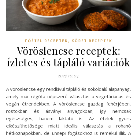
,
FŐÉTEL RECEPTEK
KÖRET RECEPTEK
Vöröslencse receptek:
ízletes és tápláló variációk
2025.10.03.
A vöröslencse egy rendkívül tápláló és sokoldalú alapanyag,
amely már régóta népszerű választás a vegetáriánus és
vegán étrendekben. A vöröslencse gazdag fehérjében,
rostokban és ásványi anyagokban, így nemcsak
egészséges, hanem laktató is. Az ételek gyors
elkészíthetősége miatt ideális választás a rohanó
hétköznapokban, de ünnepi fogásokhoz is remekül illik. A