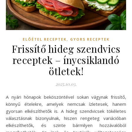
,
ELŐÉTEL RECEPTEK
GYORS RECEPTEK
Frissítő hideg szendvics
receptek – ínycsiklandó
ötletek!
2025.10.03.
A nyári hónapok beköszöntével sokan vágynak frissítő,
könnyű ételekre, amelyek nemcsak ízletesek, hanem
gyorsan elkészíthetők is. A hideg szendvicsek tökéletes
választásnak bizonyulnak, hiszen rengeteg variációban
elkészíthetők, és szinte bármilyen hozzávalóból