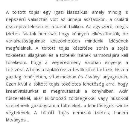
A töltött tojás egy igazi klasszikus, amely mindig is
népszerű választás volt az ünnepi asztalokon, a családi
összejöveteleken és a baráti bulikon. Az egyszerű, mégis
ízletes falatok nemcsak hogy könnyen elkészíthetők, de
variálhatóságuknak köszönhetően mindenki ízlésének
megfelelnek. A töltött tojás készítése során a tojás
tökéletes állagának és a töltelék ízének harmóniájára kell
törekedni, hogy a végeredmény valóban elnyerje a
tetszést. A tojás a tápláló összetevők közé tartozik, hiszen
gazdag fehérjében, vitaminokban és ásványi anyagokban.
Ezen kívül a töltött tojás tökéletes lehetőség arra, hogy
kreativitásunkat is megmutassuk a konyhában. Akár
fűszerekkel, akár különböző zöldségekkel vagy húsokkal
szeretnénk gazdagítani a tölteléket, a lehetőségek szinte
végtelenek. A töltött tojás nemcsak ízletes, hanem
látványos…