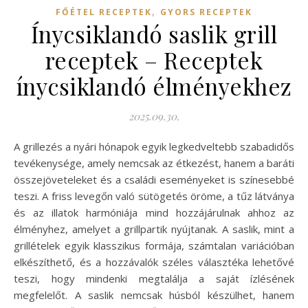
,
FŐÉTEL RECEPTEK
GYORS RECEPTEK
Ínycsiklandó saslik grill
receptek – Receptek
ínycsiklandó élményekhez
2025.09.30.
A grillezés a nyári hónapok egyik legkedveltebb szabadidős
tevékenysége, amely nemcsak az étkezést, hanem a baráti
összejöveteleket és a családi eseményeket is színesebbé
teszi. A friss levegőn való sütögetés öröme, a tűz látványa
és az illatok harmóniája mind hozzájárulnak ahhoz az
élményhez, amelyet a grillpartik nyújtanak. A saslik, mint a
grillételek egyik klasszikus formája, számtalan variációban
elkészíthető, és a hozzávalók széles választéka lehetővé
teszi, hogy mindenki megtalálja a saját ízlésének
megfelelőt. A saslik nemcsak húsból készülhet, hanem