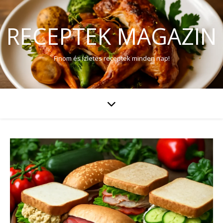
RECEPTEK MAGAZIN
Finom és ízletes receptek minden nap!