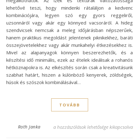
megalkothatók. Az ízek és textúrák változatossága
lehetővé teszi, hogy mindenki rátaláljon a kedvenc
kombinációjára, legyen szó egy gyors reggeliről,
uzsonnáról vagy akár egy könnyed vacsoráról. A hideg
szendvicsek nemcsak a meleg időjárásban népszerűek,
hanem praktikus megoldást jelentenek piknikekhez, baráti
összejövetelekhez vagy akár munkahelyi étkezésekhez is.
Mivel az alapanyagok könnyen beszerezhetők, és a
készítési idő minimális, ezek az ételek ideálisak a rohanós
hétköznapokra is. Az elkészítés során csak a kreativitásunk
szabhat határt, hiszen a különböző kenyerek, zöldségek,
húsok és szószok kombinálásával…
TOVÁBB
Frissítő hideg szendvics receptek – ínycsik
Roth Janka
a hozzászólások lehetősége kikapcsolva