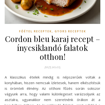
,
FŐÉTEL RECEPTEK
GYORS RECEPTEK
Cordon bleu karaj recept –
ínycsiklandó falatok
otthon!
2025.10.03.
A klasszikus ételek mindig is népszerűek voltak a
konyhában, hiszen nemcsak ízletesek, hanem elkészítésük
is örömteli élmény. Az otthoni főzés során sokszor
vágyunk arra, hogy valami különlegeset varázsoljunk az
asztalra, ugyanakkor nem szeretnénk órákon át a