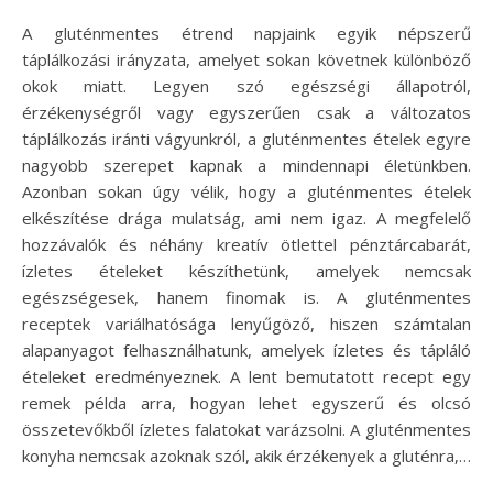
A gluténmentes étrend napjaink egyik népszerű
táplálkozási irányzata, amelyet sokan követnek különböző
okok miatt. Legyen szó egészségi állapotról,
érzékenységről vagy egyszerűen csak a változatos
táplálkozás iránti vágyunkról, a gluténmentes ételek egyre
nagyobb szerepet kapnak a mindennapi életünkben.
Azonban sokan úgy vélik, hogy a gluténmentes ételek
elkészítése drága mulatság, ami nem igaz. A megfelelő
hozzávalók és néhány kreatív ötlettel pénztárcabarát,
ízletes ételeket készíthetünk, amelyek nemcsak
egészségesek, hanem finomak is. A gluténmentes
receptek variálhatósága lenyűgöző, hiszen számtalan
alapanyagot felhasználhatunk, amelyek ízletes és tápláló
ételeket eredményeznek. A lent bemutatott recept egy
remek példa arra, hogyan lehet egyszerű és olcsó
összetevőkből ízletes falatokat varázsolni. A gluténmentes
konyha nemcsak azoknak szól, akik érzékenyek a gluténra,…