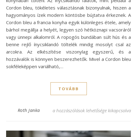
konyhában tölteni. Az ínycsiklandó falatok, mint például a
Cordon bleu, tökéletes választásnak bizonyulnak, hiszen a
hagyományos ízek modern köntösbe bújtatva érkeznek. A
Cordon bleu a francia konyha egyik különleges étele, amely
bárhol megállja a helyét, legyen szó hétköznapi vacsoráról
vagy ünnepi alkalomról. A ropogós bundában sült hús és a
benne rejlő ínycsiklandó töltelék mindig mosolyt csal az
arcokra. Az elkészítése viszonylag egyszerű, és a
hozzávalók is könnyen beszerezhetők. Mivel a Cordon bleu
sokféleképpen variálható,…
TOVÁBB
Cordon bleu karaj recept – ínycsiklandó f
Roth Janka
a hozzászólások lehetősége kikapcsolva