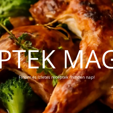
PTEK MA
Finom és ízletes receptek minden nap!