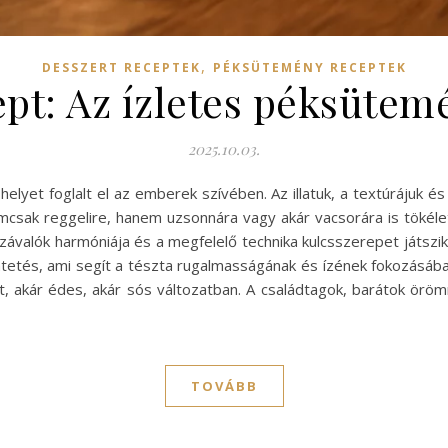
,
DESSZERT RECEPTEK
PÉKSÜTEMÉNY RECEPTEK
cept: Az ízletes péksütemé
2025.10.03.
elyet foglalt el az emberek szívében. Az illatuk, a textúrájuk és
emcsak reggelire, hanem uzsonnára vagy akár vacsorára is tökélet
alók harmóniája és a megfelelő technika kulcsszerepet játszik. 
ntetés, ami segít a tészta rugalmasságának és ízének fokozásába
t, akár édes, akár sós változatban. A családtagok, barátok örömmel
TOVÁBB