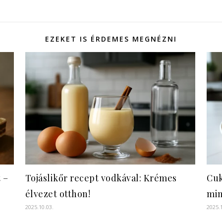
EZEKET IS ÉRDEMES MEGNÉZNI
 –
Tojáslikőr recept vodkával: Krémes
Cuk
élvezet otthon!
min
2025.10.03.
2025.