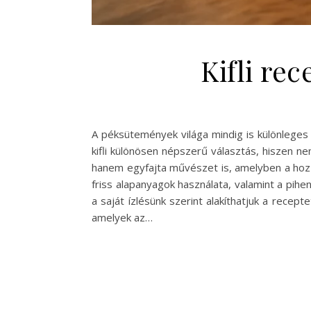
Kifli re
A péksütemények világa mindig is különleges h
kifli különösen népszerű választás, hiszen n
hanem egyfajta művészet is, amelyben a hozzáv
friss alapanyagok használata, valamint a pihe
a saját ízlésünk szerint alakíthatjuk a recepte
amelyek az…