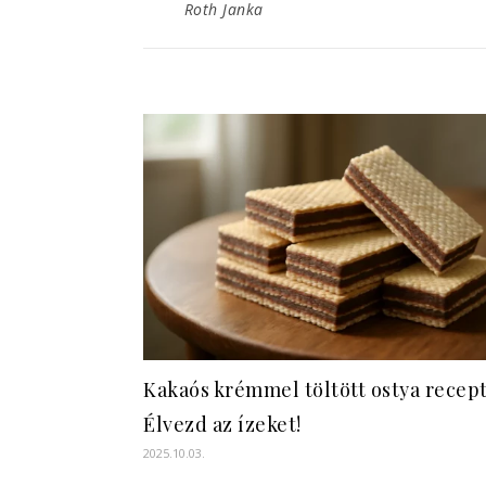
Roth Janka
Kakaós krémmel töltött ostya recept
Élvezd az ízeket!
2025.10.03.