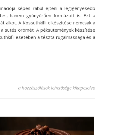
inációja képes rabul ejteni a legigényesebb
etes, hanem gyönyörűen formázott is. Ezt a
t alkot. A Kossuthkifli elkészítése nemcsak a
ék a sütés örömét. A péksütemények készítése
ssuthkifli esetében a tészta rugalmassága és a
Kossuthkifli recept: A tökéletes édes péksütemény titka beje
a hozzászólások lehetősége kikapcsolva