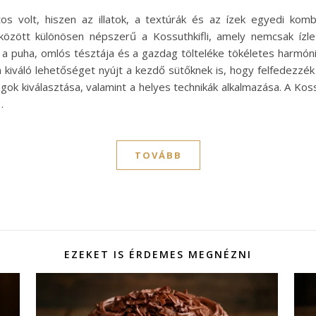
os volt, hiszen az illatok, a textúrák és az ízek egyedi komb
között különösen népszerű a Kossuthkifli, amely nemcsak ízl
 a puha, omlós tésztája és a gazdag tölteléke tökéletes harmóniá
 kiváló lehetőséget nyújt a kezdő sütőknek is, hogy felfedezz
agok kiválasztása, valamint a helyes technikák alkalmazása. A Ko
…
TOVÁBB
EZEKET IS ÉRDEMES MEGNÉZNI