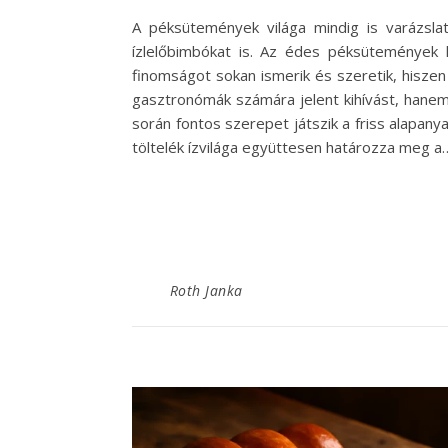
A péksütemények világa mindig is varázslat
ízlelőbimbókat is. Az édes péksütemények 
finomságot sokan ismerik és szeretik, hiszen
gasztronómák számára jelent kihívást, hanem
során fontos szerepet játszik a friss alapany
töltelék ízvilága együttesen határozza meg a
Roth Janka