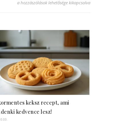
Kifli recept: Az ízletes péksütemény titkai bejegyzéshez
a hozzászólások lehetősége kikapcsolva
ormentes keksz recept, ami
denki kedvence lesz!
10.03.