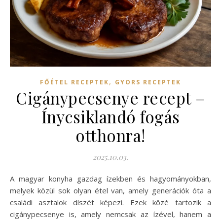
,
FŐÉTEL RECEPTEK
GYORS RECEPTEK
Cigánypecsenye recept –
Ínycsiklandó fogás
otthonra!
2025.10.03.
A magyar konyha gazdag ízekben és hagyományokban,
melyek közül sok olyan étel van, amely generációk óta a
családi asztalok díszét képezi. Ezek közé tartozik a
cigánypecsenye is, amely nemcsak az ízével, hanem a