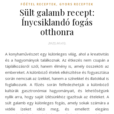
,
FŐÉTEL RECEPTEK
GYORS RECEPTEK
Sült galamb recept:
Ínycsiklandó fogás
otthonra
2025.10.03.
A konyhaművészet egy különleges világ, ahol a kreativitás
és a hagyományok találkoznak. Az étkezés nem csupán a
táplálkozásról szól, hanem élmény is, amely összeköti az
embereket. A különböző ételek elkészítése és fogyasztása
során nemcsak az ízekkel, hanem a színekkel és illatokkal is
foglalkozunk. A főzés során felfedezhetjük a különböző
kultúrák gasztronómiai hagyományait, és lehetőségünk
nyílik arra, hogy saját ízlésünkhöz igazítsuk az ételeket. A
sült galamb egy különleges fogás, amely sokak számára a
vidéki ízeket idézi meg, és emellett elegáns