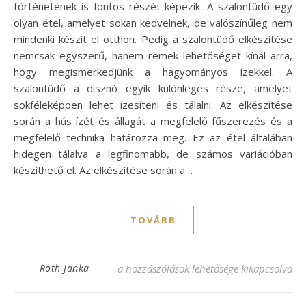
történetének is fontos részét képezik. A szalontüdő egy
olyan étel, amelyet sokan kedvelnek, de valószínűleg nem
mindenki készít el otthon. Pedig a szalontüdő elkészítése
nemcsak egyszerű, hanem remek lehetőséget kínál arra,
hogy megismerkedjünk a hagyományos ízekkel. A
szalontüdő a disznó egyik különleges része, amelyet
sokféleképpen lehet ízesíteni és tálalni. Az elkészítése
során a hús ízét és állagát a megfelelő fűszerezés és a
megfelelő technika határozza meg. Ez az étel általában
hidegen tálalva a legfinomabb, de számos variációban
készíthető el. Az elkészítése során a…
TOVÁBB
Egyszerű szalontüdő recept – ínycsikland
Roth Janka
a hozzászólások lehetősége kikapcsolva