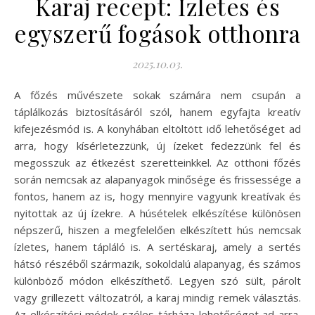
Karaj recept: Ízletes és
egyszerű fogások otthonra
2025.10.03.
A főzés művészete sokak számára nem csupán a
táplálkozás biztosításáról szól, hanem egyfajta kreatív
kifejezésmód is. A konyhában eltöltött idő lehetőséget ad
arra, hogy kísérletezzünk, új ízeket fedezzünk fel és
megosszuk az étkezést szeretteinkkel. Az otthoni főzés
során nemcsak az alapanyagok minősége és frissessége a
fontos, hanem az is, hogy mennyire vagyunk kreatívak és
nyitottak az új ízekre. A húsételek elkészítése különösen
népszerű, hiszen a megfelelően elkészített hús nemcsak
ízletes, hanem tápláló is. A sertéskaraj, amely a sertés
hátsó részéből származik, sokoldalú alapanyag, és számos
különböző módon elkészíthető. Legyen szó sült, párolt
vagy grillezett változatról, a karaj mindig remek választás.
Az elkészítési módok széles tárháza lehetőséget ad arra,