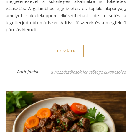
megjelenésével a különleges alkalmakra is tökéletes
választás. A galambhús egy ízletes és tápláló alapanyag,
amelyet sokféleképpen elkészíthetünk, de a sütés a
legelterjedtebb módszer. A friss fűszerek és a megfelelő
pácolás kiemeli…
TOVÁBB
Sült galamb recept: Ínycsiklandó fogás ot
Roth Janka
a hozzászólások lehetősége kikapcsolva