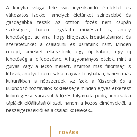
A konyha világa tele van ínycsiklandó ételekkel és
változatos ízekkel, amelyek életünket színesebbé és
gazdagabbá teszik. Az otthoni főzés nem csupán
szükséglet, hanem egyfajta művészet is, amely
lehetőséget ad arra, hogy kifejezzük kreativitásunkat és
szeretetünket a családunk és barátaink iránt. Minden
recept, amelyet elkészítünk, egy új kaland, egy új
lehetőség a felfedezésre. A hagyományos ételek, mint a
gulyás vagy a lecsó mellett, számos más finomság is
létezik, amelyek nemcsak a magyar konyhában, hanem más
kultúrákban is népszerűek. Az ízek, a fűszerek és a
különböző hozzávalók sokfélesége minden egyes étkezést
különlegessé varázsol. A főzés folyamata pedig nemcsak a
táplálék előállításáról szól, hanem a közös élményekről, a
beszélgetésekről és a családi kötelékek…
TOVÁBB