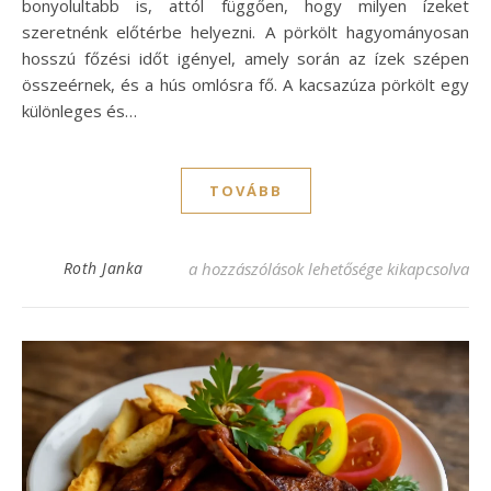
bonyolultabb is, attól függően, hogy milyen ízeket
szeretnénk előtérbe helyezni. A pörkölt hagyományosan
hosszú főzési időt igényel, amely során az ízek szépen
összeérnek, és a hús omlósra fő. A kacsazúza pörkölt egy
különleges és…
TOVÁBB
Kacsazúza pörkölt recept: ízletes fogás ot
Roth Janka
a hozzászólások lehetősége kikapcsolva