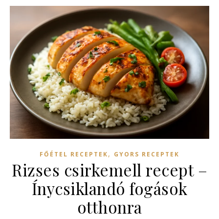
,
FŐÉTEL RECEPTEK
GYORS RECEPTEK
Rizses csirkemell recept –
Ínycsiklandó fogások
otthonra