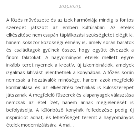
2025.10.03.
A főzés művészete és az ízek harmóniája mindig is fontos
szerepet játszott az emberi kultúrában. Az ételek
elkészítése nem csupán táplálkozási szükségletet elégít ki,
hanem sokszor közösségi élmény is, amely során barátok
és családtagok gyűlnek össze, hogy együtt élvezzék a
finom falatokat. A hagyományos ételek mellett egyre
inkább teret nyernek a kreatív, új ízkombinációk, amelyek
izgalmas kihívást jelenthetnek a konyhában. A főzés során
nemcsak a hozzávalók minősége, hanem azok megfelelő
kombinálása és az elkészítési technikák is kulcsszerepet
játszanak. A megfelelő fűszerek és alapanyagok választása
nemcsak az étel ízét, hanem annak megjelenését is
befolyásolja. A különböző konyhák felfedezése pedig új
inspirációt adhat, és lehetőséget teremt a hagyományos
ételek modernizálására. A mai…