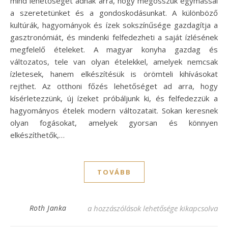
mind lehetőséget adnak arra, hogy megosszuk egymással
a szeretetünket és a gondoskodásunkat. A különböző
kultúrák, hagyományok és ízek sokszínűsége gazdagítja a
gasztronómiát, és mindenki felfedezheti a saját ízlésének
megfelelő ételeket. A magyar konyha gazdag és
változatos, tele van olyan ételekkel, amelyek nemcsak
ízletesek, hanem elkészítésük is örömteli kihívásokat
rejthet. Az otthoni főzés lehetőséget ad arra, hogy
kísérletezzünk, új ízeket próbáljunk ki, és felfedezzük a
hagyományos ételek modern változatait. Sokan keresnek
olyan fogásokat, amelyek gyorsan és könnyen
elkészíthetők,…
TOVÁBB
Tejfölös csirkecomb recept – Ínycsiklandó
Roth Janka
a hozzászólások lehetősége kikapcsolva