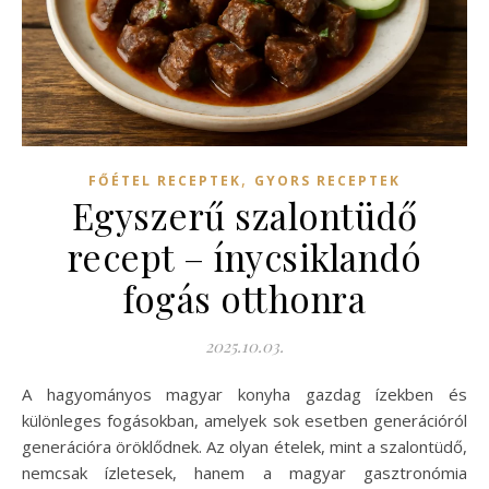
,
FŐÉTEL RECEPTEK
GYORS RECEPTEK
Egyszerű szalontüdő
recept – ínycsiklandó
fogás otthonra
2025.10.03.
A hagyományos magyar konyha gazdag ízekben és
különleges fogásokban, amelyek sok esetben generációról
generációra öröklődnek. Az olyan ételek, mint a szalontüdő,
nemcsak ízletesek, hanem a magyar gasztronómia