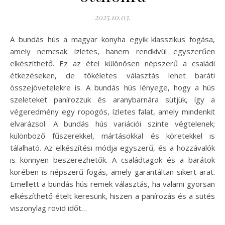
2025.10.03.
A bundás hús a magyar konyha egyik klasszikus fogása,
amely nemcsak ízletes, hanem rendkívül egyszerűen
elkészíthető. Ez az étel különösen népszerű a családi
étkezéseken, de tökéletes választás lehet baráti
összejövetelekre is. A bundás hús lényege, hogy a hús
szeleteket panírozzuk és aranybarnára sütjük, így a
végeredmény egy ropogós, ízletes falat, amely mindenkit
elvarázsol. A bundás hús variációi szinte végtelenek;
különböző fűszerekkel, mártásokkal és köretekkel is
tálalható. Az elkészítési módja egyszerű, és a hozzávalók
is könnyen beszerezhetők. A családtagok és a barátok
körében is népszerű fogás, amely garantáltan sikert arat.
Emellett a bundás hús remek választás, ha valami gyorsan
elkészíthető ételt keresünk, hiszen a panírozás és a sütés
viszonylag rövid időt…