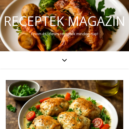
RECEPTEK MAGAZIN
Finom és ízletes receptek minden nap!