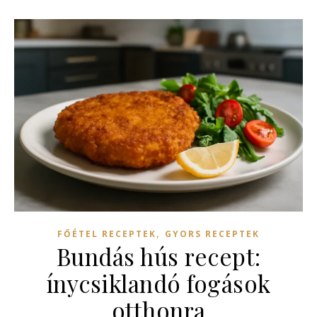
,
FŐÉTEL RECEPTEK
GYORS RECEPTEK
Bundás hús recept:
ínycsiklandó fogások
otthonra