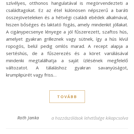
szívélyes, otthonos hangulatával is megörvendezteti a
családtagokat. Ez az étel különösen népszerű a baráti
összejöveteleken és a hétvégi családi ebédek alkalmával,
hiszen bőséges és laktató fogás, amely mindenkit jóllakat.
A cigánypecsenye lényege a jól fűszerezett, szaftos hús,
amelyet gyakran grilleznek vagy sütnek, így a hús kívül
ropogós, belül pedig omlós marad. A recept alapja a
sertéshús, de a fűszerezés és a köret variálásával
mindenki megtalálhatja a saját ízlésének megfelelő
változatot. A tálaláshoz gyakran savanyúságot,
krumplipürét vagy friss…
TOVÁBB
Cigánypecsenye recept – Ínycsiklandó fog
Roth Janka
a hozzászólások lehetősége kikapcsolva