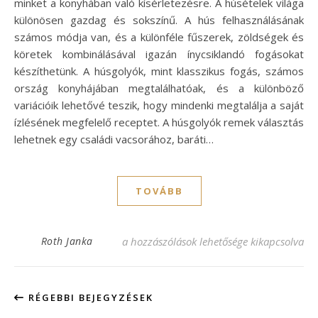
minket a konyhában való kísérletezésre. A húsételek világa
különösen gazdag és sokszínű. A hús felhasználásának
számos módja van, és a különféle fűszerek, zöldségek és
köretek kombinálásával igazán ínycsiklandó fogásokat
készíthetünk. A húsgolyók, mint klasszikus fogás, számos
ország konyhájában megtalálhatóak, és a különböző
variációik lehetővé teszik, hogy mindenki megtalálja a saját
ízlésének megfelelő receptet. A húsgolyók remek választás
lehetnek egy családi vacsorához, baráti…
TOVÁBB
Húsgolyó recept – Ínycsiklandó falatok ot
Roth Janka
a hozzászólások lehetősége kikapcsolva
RÉGEBBI BEJEGYZÉSEK