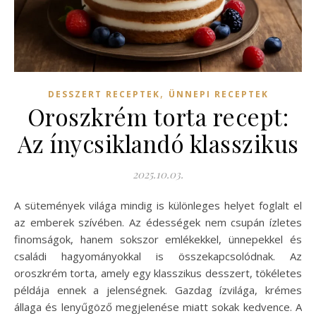
,
DESSZERT RECEPTEK
ÜNNEPI RECEPTEK
Oroszkrém torta recept:
Az ínycsiklandó klasszikus
2025.10.03.
A sütemények világa mindig is különleges helyet foglalt el
az emberek szívében. Az édességek nem csupán ízletes
finomságok, hanem sokszor emlékekkel, ünnepekkel és
családi hagyományokkal is összekapcsolódnak. Az
oroszkrém torta, amely egy klasszikus desszert, tökéletes
példája ennek a jelenségnek. Gazdag ízvilága, krémes
állaga és lenyűgöző megjelenése miatt sokak kedvence. A