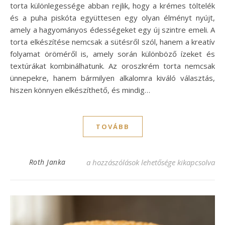
torta különlegessége abban rejlik, hogy a krémes töltelék
és a puha piskóta együttesen egy olyan élményt nyújt,
amely a hagyományos édességeket egy új szintre emeli. A
torta elkészítése nemcsak a sütésről szól, hanem a kreatív
folyamat öröméről is, amely során különböző ízeket és
textúrákat kombinálhatunk. Az oroszkrém torta nemcsak
ünnepekre, hanem bármilyen alkalomra kiváló választás,
hiszen könnyen elkészíthető, és mindig…
TOVÁBB
Oroszkrém torta recept: Az ínycsiklandó k
Roth Janka
a hozzászólások lehetősége kikapcsolva