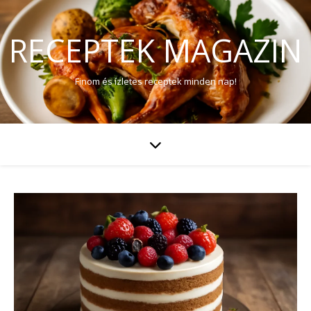
RECEPTEK MAGAZIN
Finom és ízletes receptek minden nap!