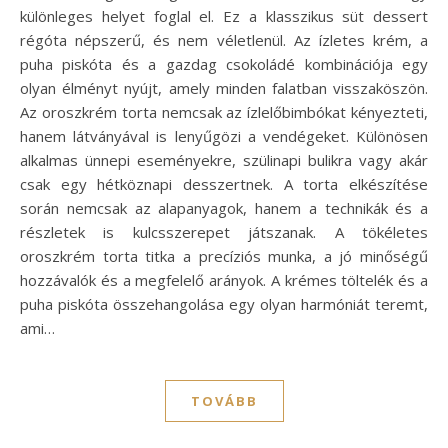
különleges helyet foglal el. Ez a klasszikus süt dessert
régóta népszerű, és nem véletlenül. Az ízletes krém, a
puha piskóta és a gazdag csokoládé kombinációja egy
olyan élményt nyújt, amely minden falatban visszaköszön.
Az oroszkrém torta nemcsak az ízlelőbimbókat kényezteti,
hanem látványával is lenyűgözi a vendégeket. Különösen
alkalmas ünnepi eseményekre, szülinapi bulikra vagy akár
csak egy hétköznapi desszertnek. A torta elkészítése
során nemcsak az alapanyagok, hanem a technikák és a
részletek is kulcsszerepet játszanak. A tökéletes
oroszkrém torta titka a precíziós munka, a jó minőségű
hozzávalók és a megfelelő arányok. A krémes töltelék és a
puha piskóta összehangolása egy olyan harmóniát teremt,
ami…
TOVÁBB