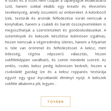
A sütés és a főzés nem csupán a tápanyagok előállításáról
szól, hanem sokkal inkább egy kreatív és élvezetes
tevékenység, amely összeköti az embereket. A különböző
ízek, textúrák és aromák felfedezése során nemcsak a
konyhában, hanem a családi és baráti összejöveteleken is
megoszthatjuk a szeretetünket és gondoskodásunkat. A
sütemények és kekszek készítése különösen izgalmas,
hiszen nemcsak a végeredmény ízletes, hanem a folyamat
is tele van örömmel és felfedezéssel. A keksz, mint
édesség, régóta népszerű választás, hiszen
sokféleképpen variálható, és szinte mindenki szereti. Az
omlós, csokis keksz pedig különösen kedvelt, hiszen a
csokoládé gazdag íze és a keksz roppanós textúrája
együtt egy igazi ínycsiklandó élményt nyújt. A kekszek
sokféle alkalomra jók, legyen…
TOVÁBB