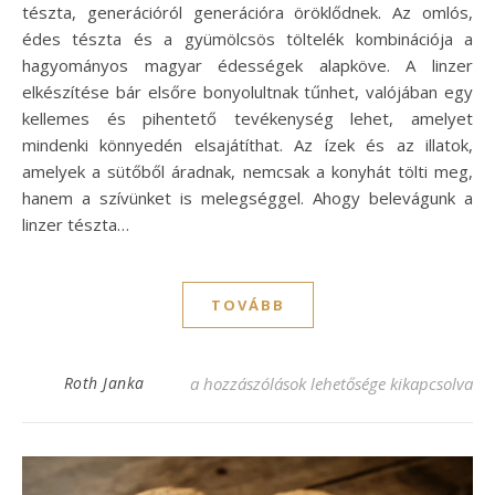
tészta, generációról generációra öröklődnek. Az omlós,
édes tészta és a gyümölcsös töltelék kombinációja a
hagyományos magyar édességek alapköve. A linzer
elkészítése bár elsőre bonyolultnak tűnhet, valójában egy
kellemes és pihentető tevékenység lehet, amelyet
mindenki könnyedén elsajátíthat. Az ízek és az illatok,
amelyek a sütőből áradnak, nemcsak a konyhát tölti meg,
hanem a szívünket is melegséggel. Ahogy belevágunk a
linzer tészta…
TOVÁBB
Omlós linzer tészta recept, amit imádni f
Roth Janka
a hozzászólások lehetősége kikapcsolva