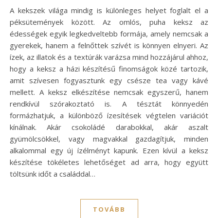
A kekszek világa mindig is különleges helyet foglalt el a
péksütemények között. Az omlós, puha keksz az
édességek egyik legkedveltebb formája, amely nemcsak a
gyerekek, hanem a felnőttek szívét is könnyen elnyeri. Az
ízek, az illatok és a textúrák varázsa mind hozzájárul ahhoz,
hogy a keksz a házi készítésű finomságok közé tartozik,
amit szívesen fogyasztunk egy csésze tea vagy kávé
mellett. A keksz elkészítése nemcsak egyszerű, hanem
rendkívül szórakoztató is. A tésztát könnyedén
formázhatjuk, a különböző ízesítések végtelen variációt
kínálnak. Akár csokoládé darabokkal, akár aszalt
gyümölcsökkel, vagy magvakkal gazdagítjuk, minden
alkalommal egy új ízélményt kapunk. Ezen kívül a keksz
készítése tökéletes lehetőséget ad arra, hogy együtt
töltsünk időt a családdal…
TOVÁBB