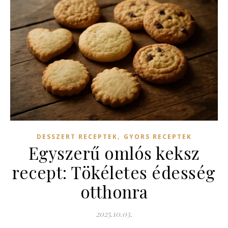
,
DESSZERT RECEPTEK
GYORS RECEPTEK
Egyszerű omlós keksz
recept: Tökéletes édesség
otthonra
2025.10.03.