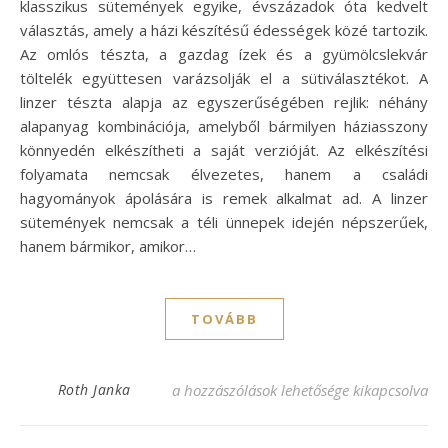
klasszikus sütemények egyike, évszázadok óta kedvelt
választás, amely a házi készítésű édességek közé tartozik.
Az omlós tészta, a gazdag ízek és a gyümölcslekvár
töltelék együttesen varázsolják el a sütiválasztékot. A
linzer tészta alapja az egyszerűségében rejlik: néhány
alapanyag kombinációja, amelyből bármilyen háziasszony
könnyedén elkészítheti a saját verzióját. Az elkészítési
folyamata nemcsak élvezetes, hanem a családi
hagyományok ápolására is remek alkalmat ad. A linzer
sütemények nemcsak a téli ünnepek idején népszerűek,
hanem bármikor, amikor…
TOVÁBB
Omlós linzer recept, amit imádni fogsz! b
Roth Janka
a hozzászólások lehetősége kikapcsolva