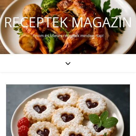
RECEPTEK MAGAZIN
Finom és ízletes receptek minden nap!