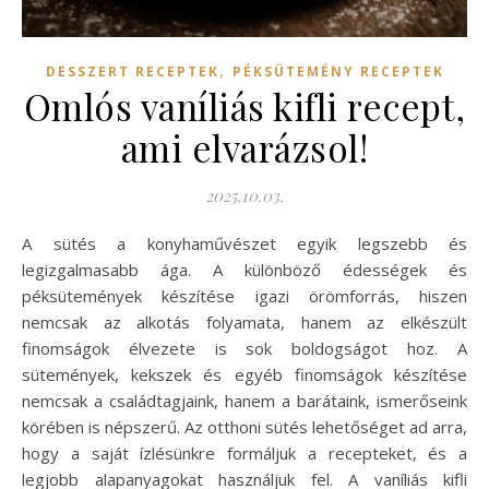
,
DESSZERT RECEPTEK
PÉKSÜTEMÉNY RECEPTEK
Omlós vaníliás kifli recept,
ami elvarázsol!
2025.10.03.
A sütés a konyhaművészet egyik legszebb és
legizgalmasabb ága. A különböző édességek és
péksütemények készítése igazi örömforrás, hiszen
nemcsak az alkotás folyamata, hanem az elkészült
finomságok élvezete is sok boldogságot hoz. A
sütemények, kekszek és egyéb finomságok készítése
nemcsak a családtagjaink, hanem a barátaink, ismerőseink
körében is népszerű. Az otthoni sütés lehetőséget ad arra,
hogy a saját ízlésünkre formáljuk a recepteket, és a
legjobb alapanyagokat használjuk fel. A vaníliás kifli