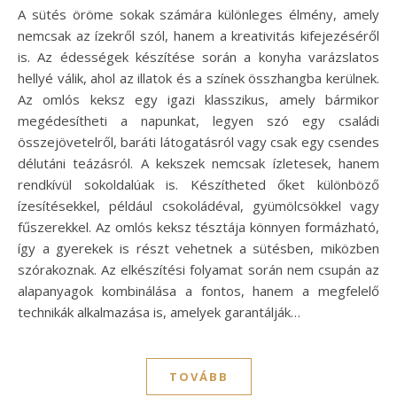
A sütés öröme sokak számára különleges élmény, amely
nemcsak az ízekről szól, hanem a kreativitás kifejezéséről
is. Az édességek készítése során a konyha varázslatos
hellyé válik, ahol az illatok és a színek összhangba kerülnek.
Az omlós keksz egy igazi klasszikus, amely bármikor
megédesítheti a napunkat, legyen szó egy családi
összejövetelről, baráti látogatásról vagy csak egy csendes
délutáni teázásról. A kekszek nemcsak ízletesek, hanem
rendkívül sokoldalúak is. Készítheted őket különböző
ízesítésekkel, például csokoládéval, gyümölcsökkel vagy
fűszerekkel. Az omlós keksz tésztája könnyen formázható,
így a gyerekek is részt vehetnek a sütésben, miközben
szórakoznak. Az elkészítési folyamat során nem csupán az
alapanyagok kombinálása a fontos, hanem a megfelelő
technikák alkalmazása is, amelyek garantálják…
TOVÁBB