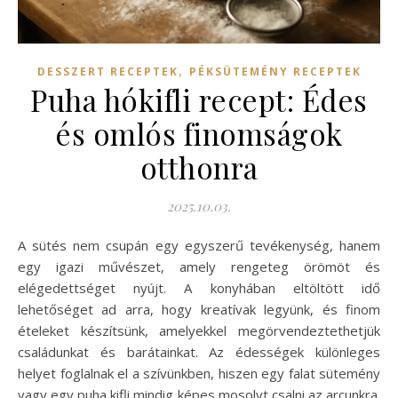
,
DESSZERT RECEPTEK
PÉKSÜTEMÉNY RECEPTEK
Puha hókifli recept: Édes
és omlós finomságok
otthonra
2025.10.03.
A sütés nem csupán egy egyszerű tevékenység, hanem
egy igazi művészet, amely rengeteg örömöt és
elégedettséget nyújt. A konyhában eltöltött idő
lehetőséget ad arra, hogy kreatívak legyünk, és finom
ételeket készítsünk, amelyekkel megörvendeztethetjük
családunkat és barátainkat. Az édességek különleges
helyet foglalnak el a szívünkben, hiszen egy falat sütemény
vagy egy puha kifli mindig képes mosolyt csalni az arcunkra.