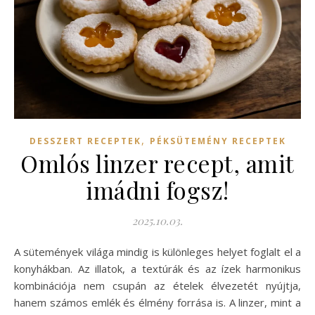
,
DESSZERT RECEPTEK
PÉKSÜTEMÉNY RECEPTEK
Omlós linzer recept, amit
imádni fogsz!
2025.10.03.
A sütemények világa mindig is különleges helyet foglalt el a
konyhákban. Az illatok, a textúrák és az ízek harmonikus
kombinációja nem csupán az ételek élvezetét nyújtja,
hanem számos emlék és élmény forrása is. A linzer, mint a