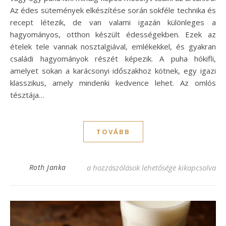
Az édes sütemények elkészítése során sokféle technika és
recept létezik, de van valami igazán különleges a
hagyományos, otthon készült édességekben. Ezek az
ételek tele vannak nosztalgiával, emlékekkel, és gyakran
családi hagyományok részét képezik. A puha hókifli,
amelyet sokan a karácsonyi időszakhoz kötnek, egy igazi
klasszikus, amely mindenki kedvence lehet. Az omlós
tésztája…
TOVÁBB
Puha hókifli recept: Édes és omlós finoms
Roth Janka
a hozzászólások lehetősége kikapcsolva