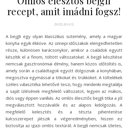
Omlós élesztős bejgli
recept, amit imádni fogsz!
2025.10.03.
A bejgli egy olyan klasszikus sütemény, amely a magyar
konyha egyik ékköve. Az ünnepi időszakok elengedhetetlen
része, különösen karácsonykor, amikor a családok együtt
készítik el a finom, töltött változatokat. A bejgli készítése
nemcsak gasztronómiai élmény, hanem közös időtöltés is,
amely során a családtagok együtt dolgoznak a konyhában,
megosztva egymással a titkokat és trükköket. A töltelékek
széles választéka lehetővé teszi, hogy mindenki megtalálja
a saját ízlésének megfelelő változatot, legyen az mákos,
diós vagy éppen vaníliás. Az omlós élesztős bejgli titka a jól
megválasztott hozzávalók és az alapos kidolgozás. A
megfelelő kelesztés és a tészta pihentetése
kulcsszerepet játszik a végeredményben, hiszen ez
biztosítja az igazi omlós textúrát. A bejgli nemcsak ízletes,