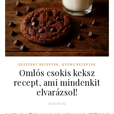
,
DESSZERT RECEPTEK
GYORS RECEPTEK
Omlós csokis keksz
recept, ami mindenkit
elvarázsol!
2025.10.03.