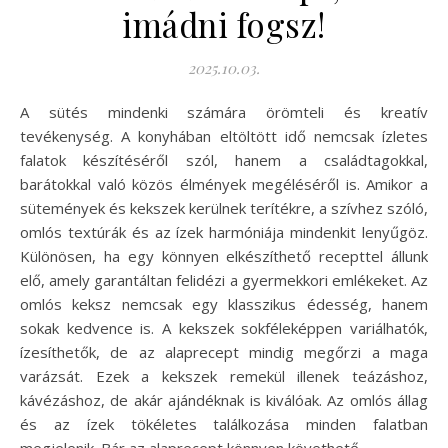
imádni fogsz!
2025.10.03.
A sütés mindenki számára örömteli és kreatív
tevékenység. A konyhában eltöltött idő nemcsak ízletes
falatok készítéséről szól, hanem a családtagokkal,
barátokkal való közös élmények megéléséről is. Amikor a
sütemények és kekszek kerülnek terítékre, a szívhez szóló,
omlós textúrák és az ízek harmóniája mindenkit lenyűgöz.
Különösen, ha egy könnyen elkészíthető recepttel állunk
elő, amely garantáltan felidézi a gyermekkori emlékeket. Az
omlós keksz nemcsak egy klasszikus édesség, hanem
sokak kedvence is. A kekszek sokféleképpen variálhatók,
ízesíthetők, de az alaprecept mindig megőrzi a maga
varázsát. Ezek a kekszek remekül illenek teázáshoz,
kávézáshoz, de akár ajándéknak is kiválóak. Az omlós állag
és az ízek tökéletes találkozása minden falatban
megjelenik. Bár az alaprecept könnyen követhető,…