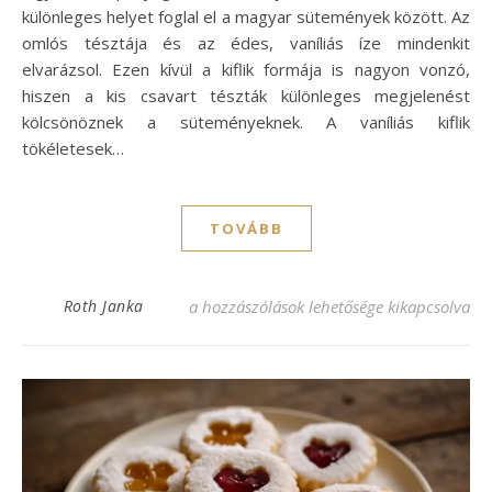
különleges helyet foglal el a magyar sütemények között. Az
omlós tésztája és az édes, vaníliás íze mindenkit
elvarázsol. Ezen kívül a kiflik formája is nagyon vonzó,
hiszen a kis csavart tészták különleges megjelenést
kölcsönöznek a süteményeknek. A vaníliás kiflik
tökéletesek…
TOVÁBB
Omlós vaníliás kifli recept, ami elvarázsol
Roth Janka
a hozzászólások lehetősége kikapcsolva