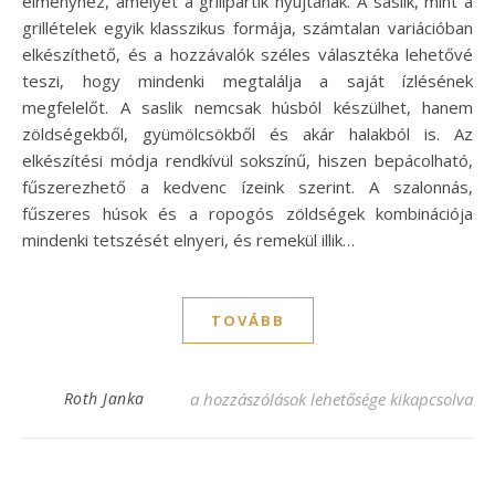
élményhez, amelyet a grillpartik nyújtanak. A saslik, mint a
grillételek egyik klasszikus formája, számtalan variációban
elkészíthető, és a hozzávalók széles választéka lehetővé
teszi, hogy mindenki megtalálja a saját ízlésének
megfelelőt. A saslik nemcsak húsból készülhet, hanem
zöldségekből, gyümölcsökből és akár halakból is. Az
elkészítési módja rendkívül sokszínű, hiszen bepácolható,
fűszerezhető a kedvenc ízeink szerint. A szalonnás,
fűszeres húsok és a ropogós zöldségek kombinációja
mindenki tetszését elnyeri, és remekül illik…
TOVÁBB
Ínycsiklandó saslik grill receptek – Recep
Roth Janka
a hozzászólások lehetősége kikapcsolva