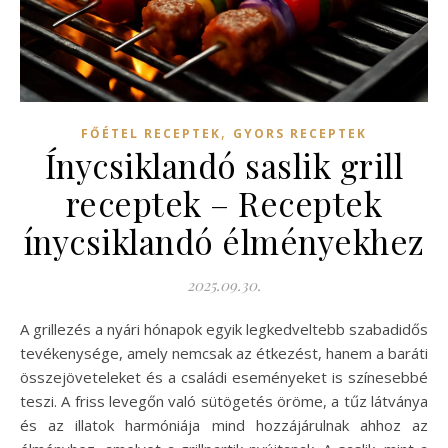
,
FŐÉTEL RECEPTEK
GYORS RECEPTEK
Ínycsiklandó saslik grill
receptek – Receptek
ínycsiklandó élményekhez
2025.09.30.
A grillezés a nyári hónapok egyik legkedveltebb szabadidős
tevékenysége, amely nemcsak az étkezést, hanem a baráti
összejöveteleket és a családi eseményeket is színesebbé
teszi. A friss levegőn való sütögetés öröme, a tűz látványa
és az illatok harmóniája mind hozzájárulnak ahhoz az