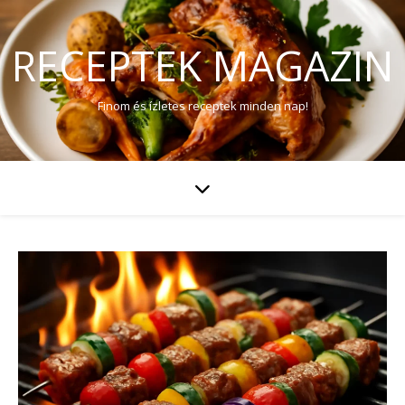
RECEPTEK MAGAZIN
Finom és ízletes receptek minden nap!