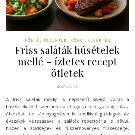
,
FŐÉTEL RECEPTEK
KÖRET RECEPTEK
Friss saláták húsételek
mellé – ízletes recept
ötletek
2025.10.03.
A friss saláták mindig is népszerű kísérői voltak a
húsételeknek, hiszen nemcsak hogy ízekben gazdagítják az
étkezést, de tápanyagokban is rendkívül gazdagok. Az
évszakok változásával a saláták repertoárja is bővül,
hiszen a zöldségek és fűszernövények frissessége,