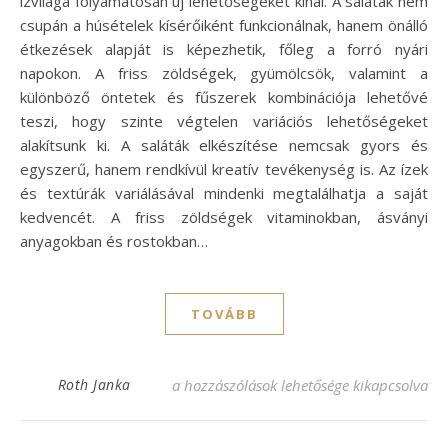
ízvilága folyamatosan új lehetőségeket kínál. A saláták nem
csupán a húsételek kísérőiként funkcionálnak, hanem önálló
étkezések alapját is képezhetik, főleg a forró nyári
napokon. A friss zöldségek, gyümölcsök, valamint a
különböző öntetek és fűszerek kombinációja lehetővé
teszi, hogy szinte végtelen variációs lehetőségeket
alakítsunk ki. A saláták elkészítése nemcsak gyors és
egyszerű, hanem rendkívül kreatív tevékenység is. Az ízek
és textúrák variálásával mindenki megtalálhatja a saját
kedvencét. A friss zöldségek vitaminokban, ásványi
anyagokban és rostokban…
TOVÁBB
Friss saláták húsételek mellé – ízletes rece
Roth Janka
a hozzászólások lehetősége kikapcsolva