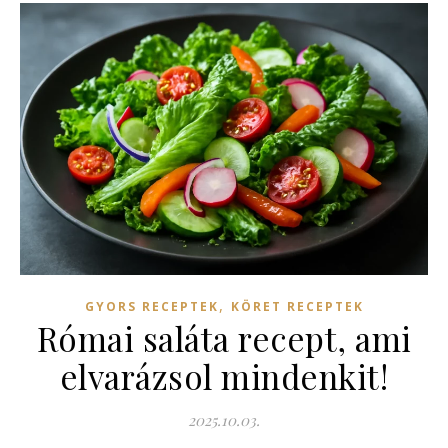
,
GYORS RECEPTEK
KÖRET RECEPTEK
Római saláta recept, ami
elvarázsol mindenkit!
2025.10.03.