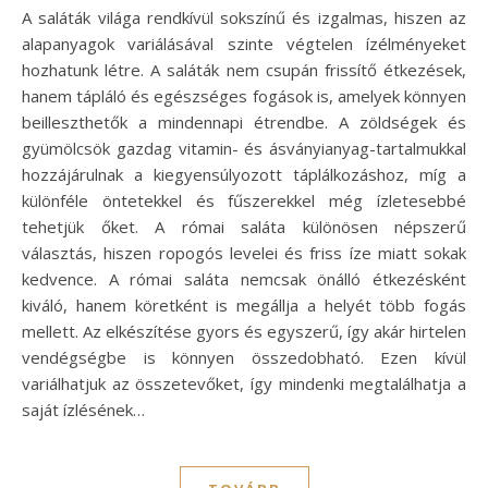
A saláták világa rendkívül sokszínű és izgalmas, hiszen az
alapanyagok variálásával szinte végtelen ízélményeket
hozhatunk létre. A saláták nem csupán frissítő étkezések,
hanem tápláló és egészséges fogások is, amelyek könnyen
beilleszthetők a mindennapi étrendbe. A zöldségek és
gyümölcsök gazdag vitamin- és ásványianyag-tartalmukkal
hozzájárulnak a kiegyensúlyozott táplálkozáshoz, míg a
különféle öntetekkel és fűszerekkel még ízletesebbé
tehetjük őket. A római saláta különösen népszerű
választás, hiszen ropogós levelei és friss íze miatt sokak
kedvence. A római saláta nemcsak önálló étkezésként
kiváló, hanem köretként is megállja a helyét több fogás
mellett. Az elkészítése gyors és egyszerű, így akár hirtelen
vendégségbe is könnyen összedobható. Ezen kívül
variálhatjuk az összetevőket, így mindenki megtalálhatja a
saját ízlésének…