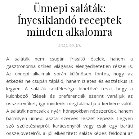
Ünnepi saláták:
Ínycsiklandó receptek
minden alkalomra
2025.09.30.
A saláták nem csupán frissítő ételek, hanem a
gasztronómia színes világának elengedhetetlen részei is.
Az ünnepi alkalmak során különösen fontos, hogy az
étkezés ne csupán tápláló, hanem ízletes és esztétikus is
legyen. A saláták sokfélesége lehetővé teszi, hogy a
különböző ízlések és preferenciák szerint variáljuk az
összetevőket, így mindenki megtalálhatja a kedvére valót.
A saláták nemcsak a nyári hónapokban népszerűek, hanem
bármilyen ünnepi asztal szerves részét képezik. Legyen
szó születésnapról, karácsonyról vagy csak egy baráti
összejövetelről, a jól elkészített saláta képes feldobni az