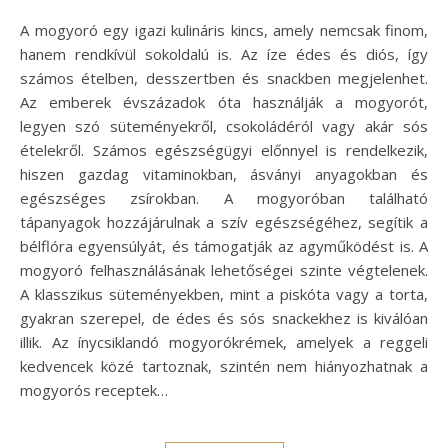
A mogyoró egy igazi kulináris kincs, amely nemcsak finom,
hanem rendkívül sokoldalú is. Az íze édes és diós, így
számos ételben, desszertben és snackben megjelenhet.
Az emberek évszázadok óta használják a mogyorót,
legyen szó süteményekről, csokoládéról vagy akár sós
ételekről. Számos egészségügyi előnnyel is rendelkezik,
hiszen gazdag vitaminokban, ásványi anyagokban és
egészséges zsírokban. A mogyoróban található
tápanyagok hozzájárulnak a szív egészségéhez, segítik a
bélflóra egyensúlyát, és támogatják az agyműködést is. A
mogyoró felhasználásának lehetőségei szinte végtelenek.
A klasszikus süteményekben, mint a piskóta vagy a torta,
gyakran szerepel, de édes és sós snackekhez is kiválóan
illik. Az ínycsiklandó mogyorókrémek, amelyek a reggeli
kedvencek közé tartoznak, szintén nem hiányozhatnak a
mogyorós receptek…