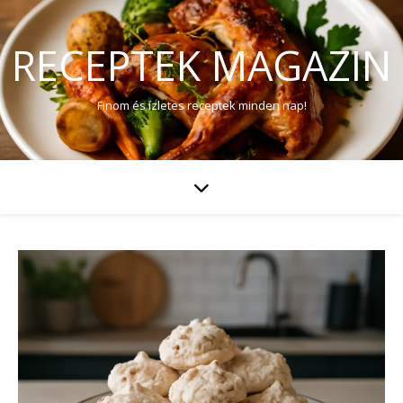
RECEPTEK MAGAZIN
Finom és ízletes receptek minden nap!