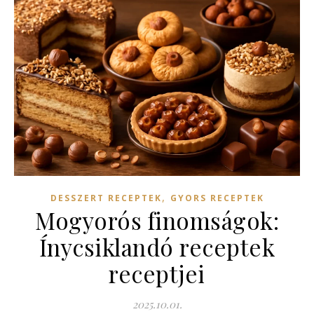
,
DESSZERT RECEPTEK
GYORS RECEPTEK
Mogyorós finomságok:
Ínycsiklandó receptek
receptjei
2025.10.01.