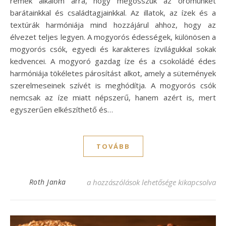
remek alkalom arra, hogy megosszuk az örömünket
barátainkkal és családtagjainkkal. Az illatok, az ízek és a
textúrák harmóniája mind hozzájárul ahhoz, hogy az
élvezet teljes legyen. A mogyorós édességek, különösen a
mogyorós csók, egyedi és karakteres ízvilágukkal sokak
kedvencei. A mogyoró gazdag íze és a csokoládé édes
harmóniája tökéletes párosítást alkot, amely a sütemények
szerelmeseinek szívét is meghódítja. A mogyorós csók
nemcsak az íze miatt népszerű, hanem azért is, mert
egyszerűen elkészíthető és…
TOVÁBB
Mogyorós csók recept: Édes élvezet minde
Roth Janka
a hozzászólások lehetősége kikapcsolva