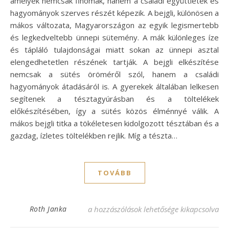
amelyek nemcsak finomak, hanem a családi együttlétek és
hagyományok szerves részét képezik. A bejgli, különösen a
mákos változata, Magyarországon az egyik legismertebb
és legkedveltebb ünnepi sütemény. A mák különleges íze
és tápláló tulajdonságai miatt sokan az ünnepi asztal
elengedhetetlen részének tartják. A bejgli elkészítése
nemcsak a sütés öröméről szól, hanem a családi
hagyományok átadásáról is. A gyerekek általában lelkesen
segítenek a tésztagyúrásban és a töltelékek
előkészítésében, így a sütés közös élménnyé válik. A
mákos bejgli titka a tökéletesen kidolgozott tésztában és a
gazdag, ízletes töltelékben rejlik. Míg a tészta…
TOVÁBB
Mákos bejgli szelet recept: Az ünnepek ke
Roth Janka
a hozzászólások lehetősége kikapcsolva