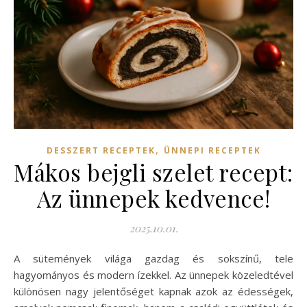
,
DESSZERT RECEPTEK
ÜNNEPI RECEPTEK
Mákos bejgli szelet recept:
Az ünnepek kedvence!
2025.10.01.
A sütemények világa gazdag és sokszínű, tele
hagyományos és modern ízekkel. Az ünnepek közeledtével
különösen nagy jelentőséget kapnak azok az édességek,