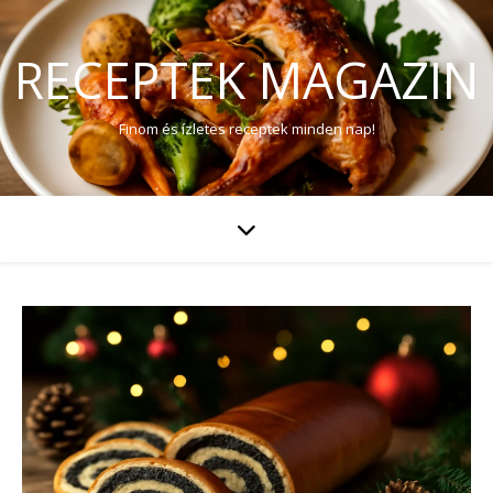
RECEPTEK MAGAZIN
Finom és ízletes receptek minden nap!