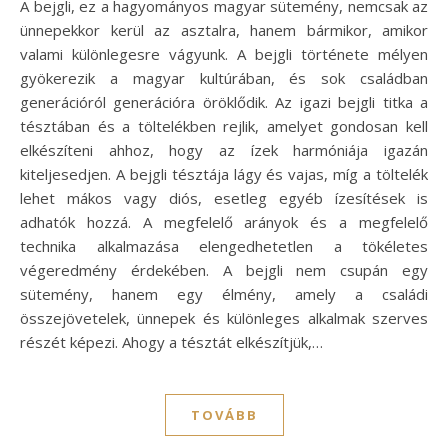
A bejgli, ez a hagyományos magyar sütemény, nemcsak az
ünnepekkor kerül az asztalra, hanem bármikor, amikor
valami különlegesre vágyunk. A bejgli története mélyen
gyökerezik a magyar kultúrában, és sok családban
generációról generációra öröklődik. Az igazi bejgli titka a
tésztában és a töltelékben rejlik, amelyet gondosan kell
elkészíteni ahhoz, hogy az ízek harmóniája igazán
kiteljesedjen. A bejgli tésztája lágy és vajas, míg a töltelék
lehet mákos vagy diós, esetleg egyéb ízesítések is
adhatók hozzá. A megfelelő arányok és a megfelelő
technika alkalmazása elengedhetetlen a tökéletes
végeredmény érdekében. A bejgli nem csupán egy
sütemény, hanem egy élmény, amely a családi
összejövetelek, ünnepek és különleges alkalmak szerves
részét képezi. Ahogy a tésztát elkészítjük,…
TOVÁBB