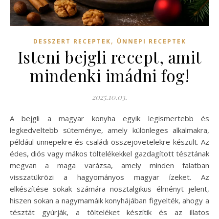
,
DESSZERT RECEPTEK
ÜNNEPI RECEPTEK
Isteni bejgli recept, amit
mindenki imádni fog!
2025.10.03.
A bejgli a magyar konyha egyik legismertebb és
legkedveltebb süteménye, amely különleges alkalmakra,
például ünnepekre és családi összejövetelekre készült. Az
édes, diós vagy mákos töltelékekkel gazdagított tésztának
megvan a maga varázsa, amely minden falatban
visszatükrözi a hagyományos magyar ízeket. Az
elkészítése sokak számára nosztalgikus élményt jelent,
hiszen sokan a nagymamáik konyhájában figyelték, ahogy a
tésztát gyúrják, a tölteléket készítik és az illatos