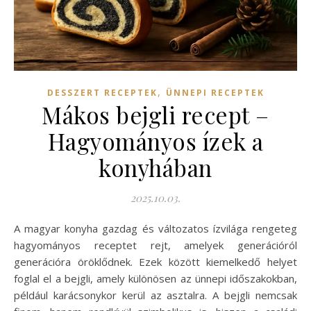
,
DESSZERT RECEPTEK
ÜNNEPI RECEPTEK
Mákos bejgli recept –
Hagyományos ízek a
konyhában
2025.10.03.
A magyar konyha gazdag és változatos ízvilága rengeteg
hagyományos receptet rejt, amelyek generációról
generációra öröklődnek. Ezek között kiemelkedő helyet
foglal el a bejgli, amely különösen az ünnepi időszakokban,
például karácsonykor kerül az asztalra. A bejgli nemcsak