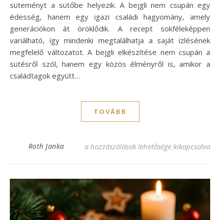
süteményt a sütőbe helyezik. A bejgli nem csupán egy
édesség, hanem egy igazi családi hagyomány, amely
generációkon át öröklődik. A recept sokféleképpen
variálható, így mindenki megtalálhatja a saját ízlésének
megfelelő változatot. A bejgli elkészítése nem csupán a
sütésről szól, hanem egy közös élményről is, amikor a
családtagok együtt…
TOVÁBB
Isteni bejgli recept, amit mindenki imádni
Roth Janka
a hozzászólások lehetősége kikapcsolva