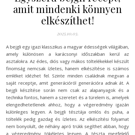
amit mindenki könnyen
elkészíthet!
2025.10.03.
A bejgli egy igazi klasszikus a magyar édességek világában,
amely különösen a karácsonyi időszakban kerül az
asztalokra. Az édes, diós vagy mákos töltelékekkel készült
finomság nemcsak ízletes, hanem elkészítése is számos
emléket idézhet fel. Szinte minden családnak megvan a
saját receptje, amit generációról generációra adnak át. A
bejgli készítése során nem csak az alapanyagok és a
technika fontos, hanem a szeretet és a türelem is, amelyek
elengedhetetlenek ahhoz, hogy a végeredmény igazán
különleges legyen. A bejgli tésztája omlós és puha, a
töltelék pedig gazdag és ízletes. Az elkészítési folyamat
nem bonyolult, de néhány apró trükk segíthet abban, hogy
a végeredmény tökéletes legyen. A tészta megfelelő