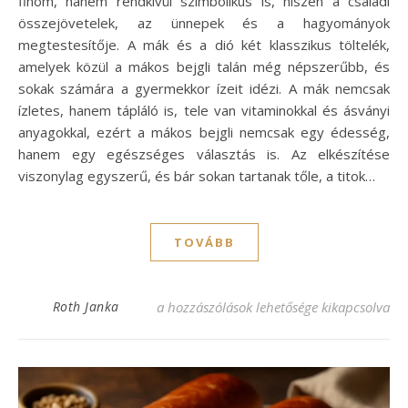
finom, hanem rendkívül szimbolikus is, hiszen a családi
összejövetelek, az ünnepek és a hagyományok
megtestesítője. A mák és a dió két klasszikus töltelék,
amelyek közül a mákos bejgli talán még népszerűbb, és
sokak számára a gyermekkor ízeit idézi. A mák nemcsak
ízletes, hanem tápláló is, tele van vitaminokkal és ásványi
anyagokkal, ezért a mákos bejgli nemcsak egy édesség,
hanem egy egészséges választás is. Az elkészítése
viszonylag egyszerű, és bár sokan tartanak tőle, a titok…
TOVÁBB
Mákos bejgli recept – Hagyományos ízek 
Roth Janka
a hozzászólások lehetősége kikapcsolva