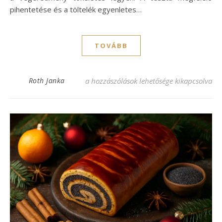
pihentetése és a töltelék egyenletes…
TOVÁBB
Egyszerű bejgli recept, amit mindenki kön
Roth Janka
a hozzászólások lehetősége kikapcsolva