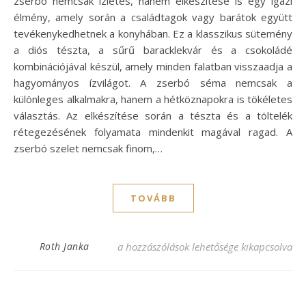
zserbó nemcsak ízletes, hanem elkészítése is egy igazi
élmény, amely során a családtagok vagy barátok együtt
tevékenykedhetnek a konyhában. Ez a klasszikus sütemény
a diós tészta, a sűrű baracklekvár és a csokoládé
kombinációjával készül, amely minden falatban visszaadja a
hagyományos ízvilágot. A zserbó séma nemcsak a
különleges alkalmakra, hanem a hétköznapokra is tökéletes
választás. Az elkészítése során a tészta és a töltelék
rétegezésének folyamata mindenkit magával ragad. A
zserbó szelet nemcsak finom,…
TOVÁBB
Zserbó szelet recept – A klasszikus ízek ke
Roth Janka
a hozzászólások lehetősége kikapcsolva