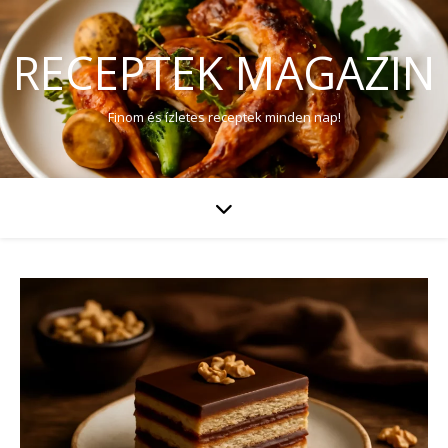
RECEPTEK MAGAZIN
Finom és ízletes receptek minden nap!