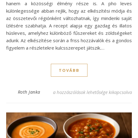
hanem a közösségi élmény része is. A pho leves
különlegessége abban rejlik, hogy az elkészítési módja és
az összetevői régiónként változhatnak, így mindenki saját
ízlésére szabhatja. A recept alapja egy gazdag és illatos
húsleves, amelyhez különböző fűszereket és zöldségeket
adunk. Az elkészítése során a friss hozzávalók és a gondos
figyelem a részletekre kulcsszerepet játszik.…
TOVÁBB
Pho leves recept – Az ízek varázslatos tal
Roth Janka
a hozzászólások lehetősége kikapcsolva