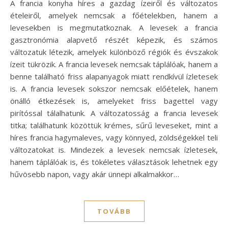
A francia konyha híres a gazdag ízeiről és változatos
ételeiről, amelyek nemcsak a főételekben, hanem a
levesekben is megmutatkoznak. A levesek a francia
gasztronómia alapvető részét képezik, és számos
változatuk létezik, amelyek különböző régiók és évszakok
ízeit tükrözik. A francia levesek nemcsak táplálóak, hanem a
benne található friss alapanyagok miatt rendkívül ízletesek
is. A francia levesek sokszor nemcsak előételek, hanem
önálló étkezések is, amelyeket friss bagettel vagy
pirítóssal tálalhatunk. A változatosság a francia levesek
titka; találhatunk közöttük krémes, sűrű leveseket, mint a
híres francia hagymaleves, vagy könnyed, zöldségekkel teli
változatokat is. Mindezek a levesek nemcsak ízletesek,
hanem táplálóak is, és tökéletes választások lehetnek egy
hűvösebb napon, vagy akár ünnepi alkalmakkor…
TOVÁBB