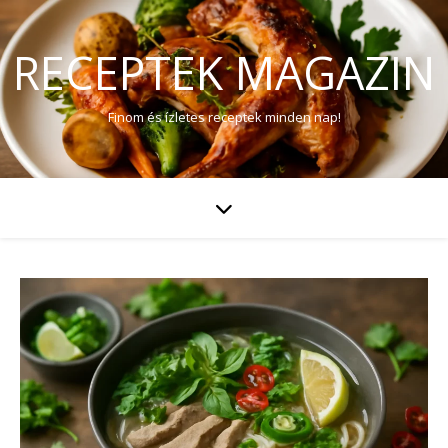
RECEPTEK MAGAZIN
Finom és ízletes receptek minden nap!