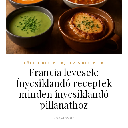
,
FŐÉTEL RECEPTEK
LEVES RECEPTEK
Francia levesek:
Ínycsiklandó receptek
minden ínycsiklandó
pillanathoz
2025.09.30.