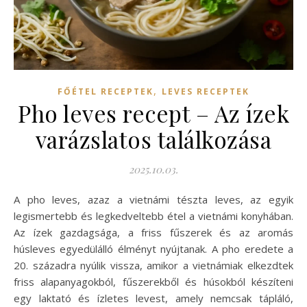
,
FŐÉTEL RECEPTEK
LEVES RECEPTEK
Pho leves recept – Az ízek
varázslatos találkozása
2025.10.03.
A pho leves, azaz a vietnámi tészta leves, az egyik
legismertebb és legkedveltebb étel a vietnámi konyhában.
Az ízek gazdagsága, a friss fűszerek és az aromás
húsleves egyedülálló élményt nyújtanak. A pho eredete a
20. századra nyúlik vissza, amikor a vietnámiak elkezdtek
friss alapanyagokból, fűszerekből és húsokból készíteni
egy laktató és ízletes levest, amely nemcsak tápláló,