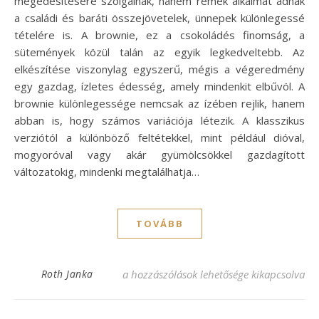
megédesítésére szolgálnak, hanem remek alkalmat adnak
a családi és baráti összejövetelek, ünnepek különlegessé
tételére is. A brownie, ez a csokoládés finomság, a
sütemények közül talán az egyik legkedveltebb. Az
elkészítése viszonylag egyszerű, mégis a végeredmény
egy gazdag, ízletes édesség, amely mindenkit elbűvöl. A
brownie különlegessége nemcsak az ízében rejlik, hanem
abban is, hogy számos variációja létezik. A klasszikus
verziótól a különböző feltétekkel, mint például dióval,
mogyoróval vagy akár gyümölcsökkel gazdagított
változatokig, mindenki megtalálhatja…
TOVÁBB
Ínycsiklandó brownie recept Leilától: Kós
Roth Janka
a hozzászólások lehetősége kikapcsolva