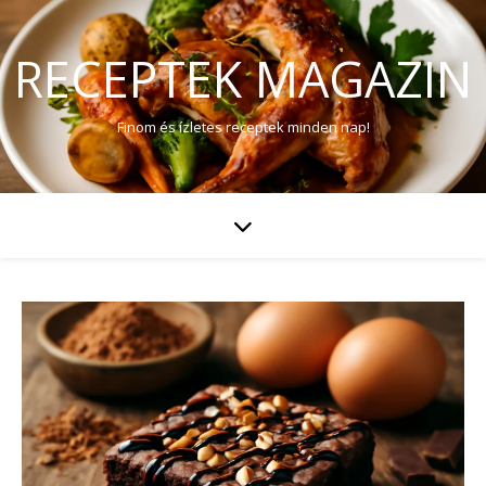
RECEPTEK MAGAZIN
Finom és ízletes receptek minden nap!