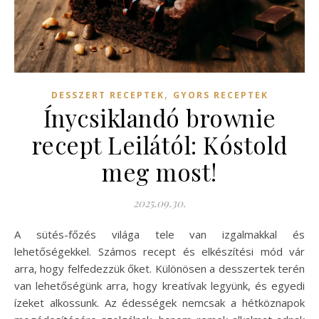
,
DESSZERT RECEPTEK
GYORS RECEPTEK
Ínycsiklandó brownie
recept Leilától: Kóstold
meg most!
2025.09.30.
A sütés-főzés világa tele van izgalmakkal és
lehetőségekkel. Számos recept és elkészítési mód vár
arra, hogy felfedezzük őket. Különösen a desszertek terén
van lehetőségünk arra, hogy kreatívak legyünk, és egyedi
ízeket alkossunk. Az édességek nemcsak a hétköznapok