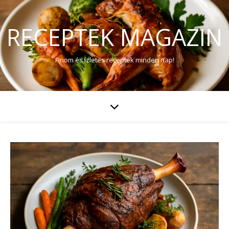
RECEPTEK MAGAZIN
Finom és ízletes receptek minden nap!