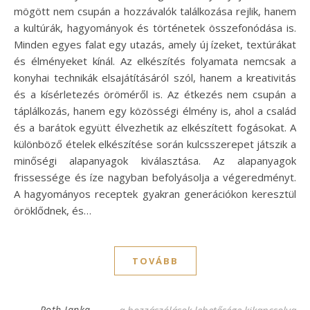
mögött nem csupán a hozzávalók találkozása rejlik, hanem
a kultúrák, hagyományok és történetek összefonódása is.
Minden egyes falat egy utazás, amely új ízeket, textúrákat
és élményeket kínál. Az elkészítés folyamata nemcsak a
konyhai technikák elsajátításáról szól, hanem a kreativitás
és a kísérletezés öröméről is. Az étkezés nem csupán a
táplálkozás, hanem egy közösségi élmény is, ahol a család
és a barátok együtt élvezhetik az elkészített fogásokat. A
különböző ételek elkészítése során kulcsszerepet játszik a
minőségi alapanyagok kiválasztása. Az alapanyagok
frissessége és íze nagyban befolyásolja a végeredményt.
A hagyományos receptek gyakran generációkon keresztül
öröklődnek, és…
TOVÁBB
Sült marhanyelv recept: Ízletes és különle
Roth Janka
a hozzászólások lehetősége kikapcsolva