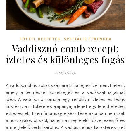
,
FŐÉTEL RECEPTEK
SPECIÁLIS ÉTRENDEK
Vaddisznó comb recept:
ízletes és különleges fogás
2025.10.03.
A vaddisznóhús sokak számára különleges ízélményt jelent,
amely a természet közelségét és a vadászat izgalmát
idézi. A vaddisznó combja egy rendkívül ízletes és lédús
húsrész, ami tökéletes alapanyaga lehet egy felejthetetlen
étkezésnek. Ezen finomság elkészítése azonban nemcsak
a hozzávalókról szól, hanem a megfelelő fűszerezésről és
a megfelelő technikáról is. A vaddisznóhús karakteres ízét