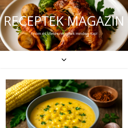
RECEPTEK MAGAZIN
Finom és ízletes receptek minden nap!