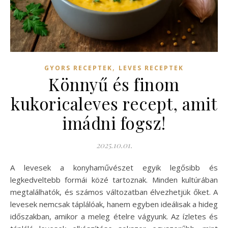
,
GYORS RECEPTEK
LEVES RECEPTEK
Könnyű és finom
kukoricaleves recept, amit
imádni fogsz!
2025.10.01.
A levesek a konyhaművészet egyik legősibb és
legkedveltebb formái közé tartoznak. Minden kultúrában
megtalálhatók, és számos változatban élvezhetjük őket. A
levesek nemcsak táplálóak, hanem egyben ideálisak a hideg
időszakban, amikor a meleg ételre vágyunk. Az ízletes és