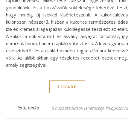
tápláló levesek elkészítése sokszor egyszerűbb, mint
gondolnánk, és a hozzávalók sokfélesége lehetővé teszi,
hogy mindig új ízekkel kísérletezzünk. A kukoricaleves
különösen népszerű, hiszen a kukorica természetes édes
íze és krémes állaga igazán különlegessé teszi ezt az ételt.
A kukorica sok vitamint és ásványi anyagot tartalmaz, így
nemcsak finom, hanem tápláló választás is. A leves gyorsan
elkészíthető, és a család minden tagja számára kedvessé
válik. Az alábbiakban egy részletes receptet osztok meg,
amely segítségével…
TOVÁBB
Könnyű és finom kukoricaleves recept, ami
Roth Janka
a hozzászólások lehetősége kikapcsolva