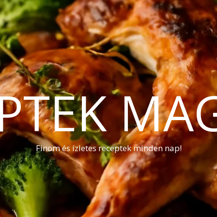
PTEK MA
Finom és ízletes receptek minden nap!