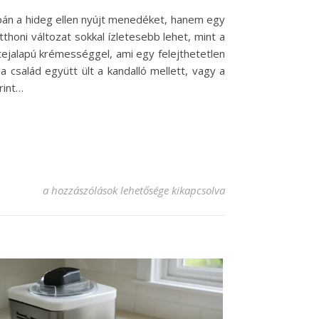
upán a hideg ellen nyújt menedéket, hanem egy
thoni változat sokkal ízletesebb lehet, mint a
 tejalapú krémességgel, ami egy felejthetetlen
a család együtt ült a kandalló mellett, vagy a
rint…
Egyszerű forró csoki recept, amit imádni fogsz! bejegyzésh
a hozzászólások lehetősége kikapcsolva