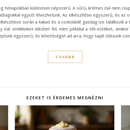
hideg hónapokban különösen népszerű. A sűrű, krémes ital nem cs
ádtagokkal együtt élvezhetünk. Az elkészítése egyszerű, és az ot
lkészítése során a kakaó és a csokoládé gazdag íze találkozik a
 ital: emlékeket idézhet fel, mint például a téli estéket, amikor 
eptünk egyszerű, és lehetőséget ad arra, hogy saját ízlésünk sze
TOVÁBB
EZEKET IS ÉRDEMES MEGNÉZNI