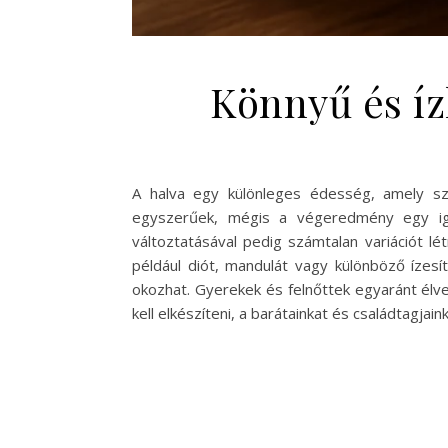
Könnyű és íz
A halva egy különleges édesség, amely sz
egyszerűek, mégis a végeredmény egy igaz
változtatásával pedig számtalan variációt l
például diót, mandulát vagy különböző ízes
okozhat. Gyerekek és felnőttek egyaránt élve
kell elkészíteni, a barátainkat és családtagjai