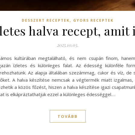
,
DESSZERT RECEPTEK
GYORS RECEPTEK
letes halva recept, amit 
2025.10.03.
ámos kultúrában megtalálható, és nem csupán finom, hanem t
án ízletes és különleges falat. Az édesség különféle for
étrehozhatunk. Az alapja általában szezámmag, cukor és víz, 
ítőket. A halva készítése nemcsak a végtermék miatt izgalmas
zhetik a közös főzést, hiszen a halva készítése igazi csapatmu
nkat is elkápráztathatjuk ezzel a különleges édességgel.…
TOVÁBB