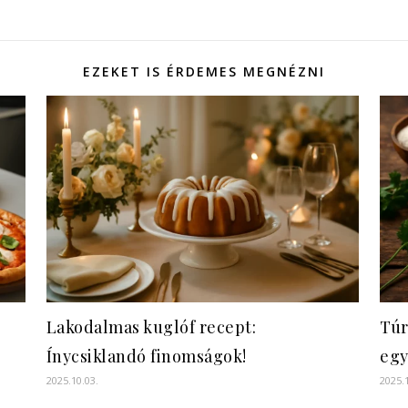
EZEKET IS ÉRDEMES MEGNÉZNI
Lakodalmas kuglóf recept:
Túr
Ínycsiklandó finomságok!
egy
2025.10.03.
2025.