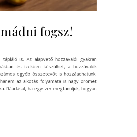
imádni fogsz!
ápláló is. Az alapvető hozzávalói gyakran
mákban és ízekben készülhet, a hozzávalók
de számos egyéb összetevőt is hozzáadhatunk,
, hanem az alkotás folyamata is nagy örömet
nka. Ráadásul, ha egyszer megtanuljuk, hogyan