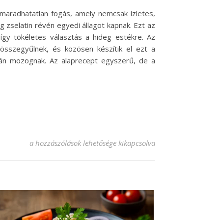
lmaradhatatlan fogás, amely nemcsak ízletes,
 zselatin révén egyedi állagot kapnak. Ezt az
így tökéletes választás a hideg estékre. Az
összegyűlnek, és közösen készítik el ezt a
álán mozognak. Az alaprecept egyszerű, de a
Kocsonya recept: A hagyományos ízek kedvelőinek bejegyzé
a hozzászólások lehetősége kikapcsolva