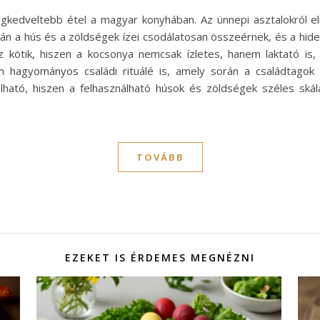
legkedveltebb étel a magyar konyhában. Az ünnepi asztalokról e
án a hús és a zöldségek ízei csodálatosan összeérnek, és a hideg
 kötik, hiszen a kocsonya nemcsak ízletes, hanem laktató is, 
m hagyományos családi rituálé is, amely során a családtagok 
lható, hiszen a felhasználható húsok és zöldségek széles sk
TOVÁBB
EZEKET IS ÉRDEMES MEGNÉZNI