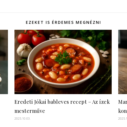
EZEKET IS ÉRDEMES MEGNÉZNI
Eredeti Jókai bableves recept – Az ízek
Mar
mesterműve
ko
2025.10.03.
2025.