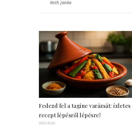
Roth Janka
Fedezd fel a tagine varázsát: ízletes
recept lépésről lépésre!
2025.10.03.