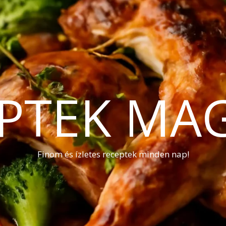
PTEK MA
Finom és ízletes receptek minden nap!