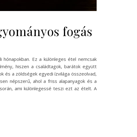
agyományos fogás
i hónapokban. Ez a különleges étel nemcsak
élmény, hiszen a családtagok, barátok együtt
k és a zöldségek egyedi ízvilága összeolvad,
nösen népszerű, ahol a friss alapanyagok és a
rán, ami különlegessé teszi ezt az ételt. A