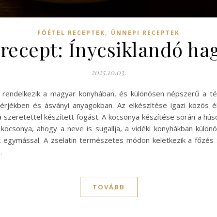
,
FŐÉTEL RECEPTEK
ÜNNEPI RECEPTEK
 recept: Ínycsiklandó h
2025.10.03.
rendelkezik a magyar konyhában, és különösen népszerű a tél
hérjékben és ásványi anyagokban. Az elkészítése igazi közös 
szeretettel készített fogást. A kocsonya készítése során a húso
si kocsonya, ahogy a neve is sugallja, a vidéki konyhákban külö
egymással. A zselatin természetes módon keletkezik a főzés so
…
TOVÁBB