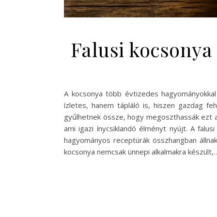
Falusi kocsonya
A kocsonya több évtizedes hagyományokkal 
ízletes, hanem tápláló is, hiszen gazdag fe
gyűlhetnek össze, hogy megoszthassák ezt a 
ami igazi ínycsiklandó élményt nyújt. A falu
hagyományos receptúrák összhangban állnak 
kocsonya nemcsak ünnepi alkalmakra készült,