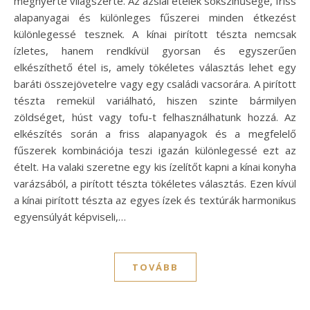
megnyerte világszerte. Az ázsiai ételek sokszínűsége, friss
alapanyagai és különleges fűszerei minden étkezést
különlegessé tesznek. A kínai pirított tészta nemcsak
ízletes, hanem rendkívül gyorsan és egyszerűen
elkészíthető étel is, amely tökéletes választás lehet egy
baráti összejövetelre vagy egy családi vacsorára. A pirított
tészta remekül variálható, hiszen szinte bármilyen
zöldséget, húst vagy tofu-t felhasználhatunk hozzá. Az
elkészítés során a friss alapanyagok és a megfelelő
fűszerek kombinációja teszi igazán különlegessé ezt az
ételt. Ha valaki szeretne egy kis ízelítőt kapni a kínai konyha
varázsából, a pirított tészta tökéletes választás. Ezen kívül
a kínai pirított tészta az egyes ízek és textúrák harmonikus
egyensúlyát képviseli,…
TOVÁBB