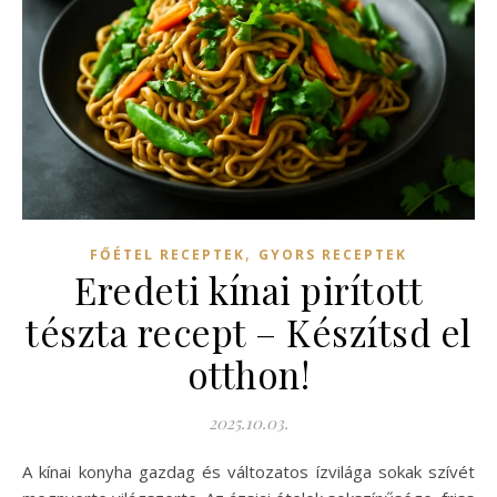
,
FŐÉTEL RECEPTEK
GYORS RECEPTEK
Eredeti kínai pirított
tészta recept – Készítsd el
otthon!
2025.10.03.
A kínai konyha gazdag és változatos ízvilága sokak szívét