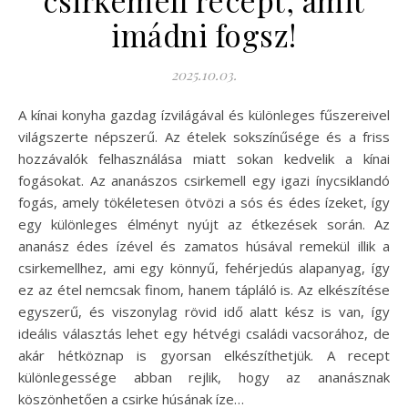
imádni fogsz!
2025.10.03.
A kínai konyha gazdag ízvilágával és különleges fűszereivel
világszerte népszerű. Az ételek sokszínűsége és a friss
hozzávalók felhasználása miatt sokan kedvelik a kínai
fogásokat. Az ananászos csirkemell egy igazi ínycsiklandó
fogás, amely tökéletesen ötvözi a sós és édes ízeket, így
egy különleges élményt nyújt az étkezések során. Az
ananász édes ízével és zamatos húsával remekül illik a
csirkemellhez, ami egy könnyű, fehérjedús alapanyag, így
ez az étel nemcsak finom, hanem tápláló is. Az elkészítése
egyszerű, és viszonylag rövid idő alatt kész is van, így
ideális választás lehet egy hétvégi családi vacsorához, de
akár hétköznap is gyorsan elkészíthetjük. A recept
különlegessége abban rejlik, hogy az ananásznak
köszönhetően a csirke húsának íze…