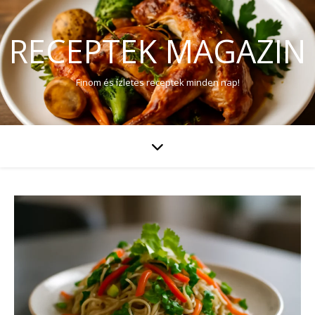
RECEPTEK MAGAZIN
Finom és ízletes receptek minden nap!