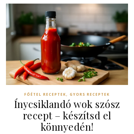
,
FŐÉTEL RECEPTEK
GYORS RECEPTEK
Ínycsiklandó wok szósz
recept – készítsd el
könnyedén!