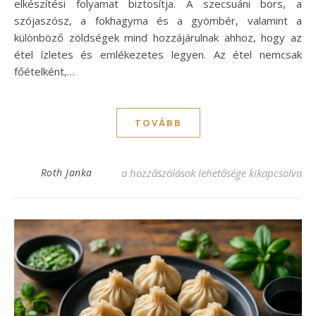
elkészítési folyamat biztosítja. A szecsuáni bors, a
szójaszósz, a fokhagyma és a gyömbér, valamint a
különböző zöldségek mind hozzájárulnak ahhoz, hogy az
étel ízletes és emlékezetes legyen. Az étel nemcsak
főételként,…
TOVÁBB
Szecsuáni csirke recept: Pikáns ízek egy t
Roth Janka
a hozzászólások lehetősége kikapcsolva