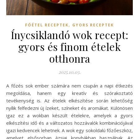
,
FŐÉTEL RECEPTEK
GYORS RECEPTEK
Ínycsiklandó wok recept:
gyors és finom ételek
otthonra
2025.10.03.
A főzés sok ember számára nem csupán a napi étkezés
megoldása, hanem egy kreatív és szórakoztató
tevékenység is. Az ételek elkészítése során lehetőség
nyílik felfedezni új ízeket, színeket és aromákat. Különösen
igaz ez a wokban készült ételekre, amelyek a gyors
elkészítési idő és a változatos hozzávalók kombinációjával
igazi kedvencek lehetnek. A wok egy sokoldalú főzőeszköz,
amelyet elsősorban ázsiai konyhákban használnak. Az