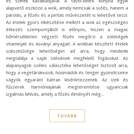
és színek kavalkádjával. A távol-keleti konyha egyik
alapvető eszköze a wok, amely nemcsak a sütés, hanem a
párolás, a főzés és a pirítás művészetét is lehetővé teszi.
Az ételek gyors elkészítése mellett a wok az egészséges
étkezés szempontjából is előnyös, hiszen a magas
hőmérsékleten végzett főzés megőrzi a zöldségek
vitaminjait és ásványi anyagait. A wokban készített ételek
sokszínűsége lehetőséget ad arra, hogy mindenki
megtalálja a saját ízlésének megfelelő fogásokat. Az
alapanyagok széles választéka lehetőséget biztosít arra,
hogy a vegetáriánusok, húsimádók és tenger gyümölcseire
vágyók egyaránt bátran kísérletezzenek. Az ízek és
fűszerek harmóniájának megteremtése ugyancsak
izgalmas kihívás, amely a főzés élményét még…
TOVÁBB