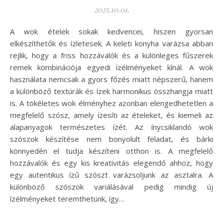
2025.10.01.
A wok ételek sokak kedvencei, hiszen gyorsan
elkészíthetők és ízletesek. A keleti konyha varázsa abban
rejlik, hogy a friss hozzávalók és a különleges fűszerek
remek kombinációja egyedi ízélményeket kínál. A wok
használata nemcsak a gyors főzés miatt népszerű, hanem
a különböző textúrák és ízek harmonikus összhangja miatt
is. A tökéletes wok élményhez azonban elengedhetetlen a
megfelelő szósz, amely ízesíti az ételeket, és kiemeli az
alapanyagok természetes ízét. Az ínycsiklandó wok
szószok készítése nem bonyolult feladat, és bárki
könnyedén el tudja készíteni otthon is. A megfelelő
hozzávalók és egy kis kreativitás elegendő ahhoz, hogy
egy autentikus ízű szószt varázsoljunk az asztalra. A
különböző szószok variálásával pedig mindig új
ízélményeket teremthetünk, így…