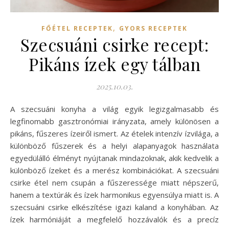
,
FŐÉTEL RECEPTEK
GYORS RECEPTEK
Szecsuáni csirke recept:
Pikáns ízek egy tálban
2025.10.03.
A szecsuáni konyha a világ egyik legizgalmasabb és
legfinomabb gasztronómiai irányzata, amely különösen a
pikáns, fűszeres ízeiről ismert. Az ételek intenzív ízvilága, a
különböző fűszerek és a helyi alapanyagok használata
egyedülálló élményt nyújtanak mindazoknak, akik kedvelik a
különböző ízeket és a merész kombinációkat. A szecsuáni
csirke étel nem csupán a fűszeressége miatt népszerű,
hanem a textúrák és ízek harmonikus egyensúlya miatt is. A
szecsuáni csirke elkészítése igazi kaland a konyhában. Az
ízek harmóniáját a megfelelő hozzávalók és a precíz