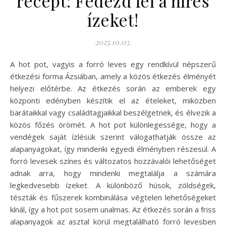
recept: Fedezd fel a híres
ízeket!
2025.10.03.
A hot pot, vagyis a forró leves egy rendkívül népszerű
étkezési forma Ázsiában, amely a közös étkezés élményét
helyezi előtérbe. Az étkezés során az emberek egy
központi edényben készítik el az ételeket, miközben
barátaikkal vagy családtagjaikkal beszélgetnek, és élvezik a
közös főzés örömét. A hot pot különlegessége, hogy a
vendégek saját ízlésük szerint válogathatják össze az
alapanyagokat, így mindenki egyedi élményben részesül. A
forró levesek színes és változatos hozzávalói lehetőséget
adnak arra, hogy mindenki megtalálja a számára
legkedvesebb ízeket. A különböző húsok, zöldségek,
tészták és fűszerek kombinálása végtelen lehetőségeket
kínál, így a hot pot sosem unalmas. Az étkezés során a friss
alapanyagok az asztal körül megtalálható forró levesben