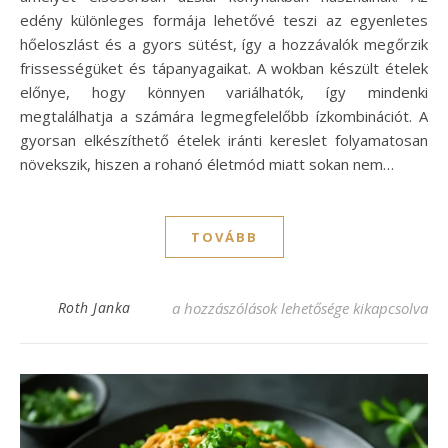
edény különleges formája lehetővé teszi az egyenletes
hőeloszlást és a gyors sütést, így a hozzávalók megőrzik
frissességüket és tápanyagaikat. A wokban készült ételek
előnye, hogy könnyen variálhatók, így mindenki
megtalálhatja a számára legmegfelelőbb ízkombinációt. A
gyorsan elkészíthető ételek iránti kereslet folyamatosan
növekszik, hiszen a rohanó életmód miatt sokan nem…
TOVÁBB
Ínycsiklandó wok recept: gyors és finom é
Roth Janka
a hozzászólások lehetősége kikapcsolva