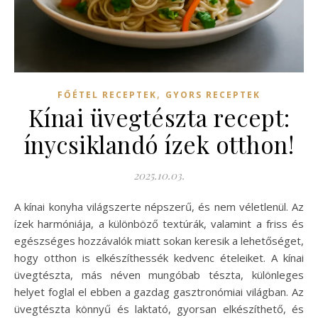
,
FŐÉTEL RECEPTEK
GYORS RECEPTEK
Kínai üvegtészta recept:
ínycsiklandó ízek otthon!
2025.10.03.
A kínai konyha világszerte népszerű, és nem véletlenül. Az
ízek harmóniája, a különböző textúrák, valamint a friss és
egészséges hozzávalók miatt sokan keresik a lehetőséget,
hogy otthon is elkészíthessék kedvenc ételeiket. A kínai
üvegtészta, más néven mungóbab tészta, különleges
helyet foglal el ebben a gazdag gasztronómiai világban. Az
üvegtészta könnyű és laktató, gyorsan elkészíthető, és