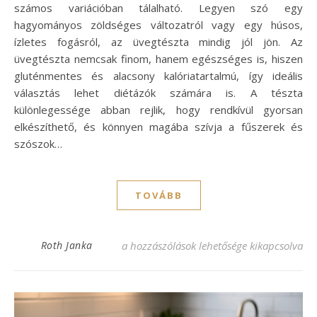
számos variációban tálalható. Legyen szó egy
hagyományos zöldséges változatról vagy egy húsos,
ízletes fogásról, az üvegtészta mindig jól jön. Az
üvegtészta nemcsak finom, hanem egészséges is, hiszen
gluténmentes és alacsony kalóriatartalmú, így ideális
választás lehet diétázók számára is. A tészta
különlegessége abban rejlik, hogy rendkívül gyorsan
elkészíthető, és könnyen magába szívja a fűszerek és
szószok…
TOVÁBB
Kínai üvegtészta recept: ínycsiklandó ízek
Roth Janka
a hozzászólások lehetősége kikapcsolva