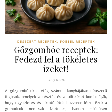
,
DESSZERT RECEPTEK
FŐÉTEL RECEPTEK
Gőzgombóc receptek:
Fedezd fel a tökéletes
ízeket!
2025.10.01.
A gőzgombócok a világ számos konyhájában népszerű
fogások, amelyek a tésztát és a tölteléket kombinálják,
hogy egy ízletes és laktató ételt hozzanak létre. Ezek a
gombócok nemcsak ízletesek, hanem különösen