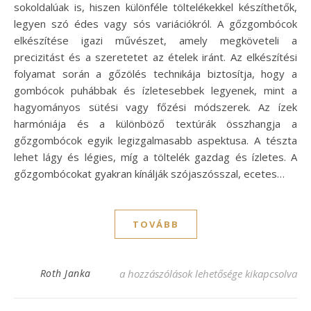
sokoldalúak is, hiszen különféle töltelékekkel készíthetők,
legyen szó édes vagy sós variációkról. A gőzgombócok
elkészítése igazi művészet, amely megköveteli a
precizitást és a szeretetet az ételek iránt. Az elkészítési
folyamat során a gőzölés technikája biztosítja, hogy a
gombócok puhábbak és ízletesebbek legyenek, mint a
hagyományos sütési vagy főzési módszerek. Az ízek
harmóniája és a különböző textúrák összhangja a
gőzgombócok egyik legizgalmasabb aspektusa. A tészta
lehet lágy és légies, míg a töltelék gazdag és ízletes. A
gőzgombócokat gyakran kínálják szójaszósszal, ecetes…
TOVÁBB
Gőzgombóc receptek: Fedezd fel a tökélete
Roth Janka
a hozzászólások lehetősége kikapcsolva