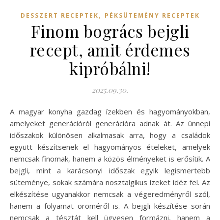
,
DESSZERT RECEPTEK
PÉKSÜTEMÉNY RECEPTEK
Finom bogrács bejgli
recept, amit érdemes
kipróbálni!
2025.09.30.
A magyar konyha gazdag ízekben és hagyományokban,
amelyeket generációról generációra adnak át. Az ünnepi
időszakok különösen alkalmasak arra, hogy a családok
együtt készítsenek el hagyományos ételeket, amelyek
nemcsak finomak, hanem a közös élményeket is erősítik. A
bejgli, mint a karácsonyi időszak egyik legismertebb
süteménye, sokak számára nosztalgikus ízeket idéz fel. Az
elkészítése ugyanakkor nemcsak a végeredményről szól,
hanem a folyamat öröméről is. A bejgli készítése során
nemcsak a tésztát kell ügyesen formázni, hanem a