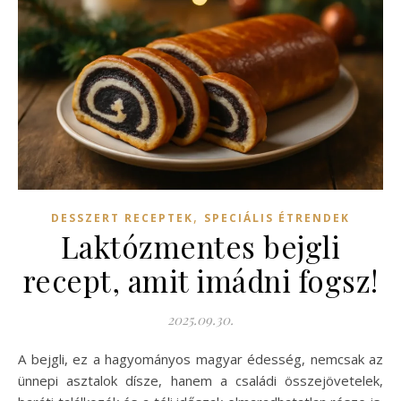
,
DESSZERT RECEPTEK
SPECIÁLIS ÉTRENDEK
Laktózmentes bejgli
recept, amit imádni fogsz!
2025.09.30.
A bejgli, ez a hagyományos magyar édesség, nemcsak az
ünnepi asztalok dísze, hanem a családi összejövetelek,