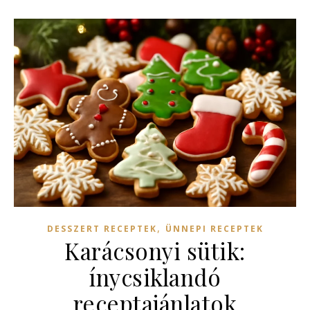
,
DESSZERT RECEPTEK
ÜNNEPI RECEPTEK
Karácsonyi sütik:
ínycsiklandó
receptajánlatok