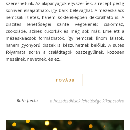
szerezhetünk. Az alapanyagok egyszerűek, a recept pedig
könnyen elsajátítható, így bárki belevághat. A mézeskalács
nemcsak ízletes, hanem sokféleképpen dekorálható is. A
díszítés lehetőségei szinte végtelenek: cukormáz,
csokoládé, színes cukorkák és még sok más. Emellett a
mézeskalácsok formázhatók, így nemcsak finom falatok,
hanem gyönyörű díszek is készülhetnek belőlük. A sütés
folyamata során a családtagok összegyűlnek, közösen
mesélnek, nevetnek, és ez…
TOVÁBB
Isteni mézeskalács recept – varázsolj ünne
Roth Janka
a hozzászólások lehetősége kikapcsolva