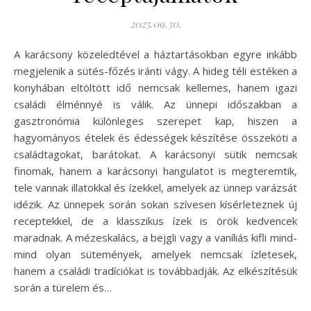
2025.09.30.
A karácsony közeledtével a háztartásokban egyre inkább
megjelenik a sütés-főzés iránti vágy. A hideg téli estéken a
konyhában eltöltött idő nemcsak kellemes, hanem igazi
családi élménnyé is válik. Az ünnepi időszakban a
gasztronómia különleges szerepet kap, hiszen a
hagyományos ételek és édességek készítése összeköti a
családtagokat, barátokat. A karácsonyi sütik nemcsak
finomak, hanem a karácsonyi hangulatot is megteremtik,
tele vannak illatokkal és ízekkel, amelyek az ünnep varázsát
idézik. Az ünnepek során sokan szívesen kísérleteznek új
receptekkel, de a klasszikus ízek is örök kedvencek
maradnak. A mézeskalács, a bejgli vagy a vaníliás kifli mind-
mind olyan sütemények, amelyek nemcsak ízletesek,
hanem a családi tradíciókat is továbbadják. Az elkészítésük
során a türelem és…