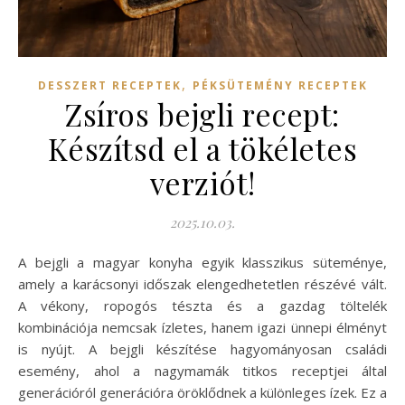
,
DESSZERT RECEPTEK
PÉKSÜTEMÉNY RECEPTEK
Zsíros bejgli recept:
Készítsd el a tökéletes
verziót!
2025.10.03.
A bejgli a magyar konyha egyik klasszikus süteménye,
amely a karácsonyi időszak elengedhetetlen részévé vált.
A vékony, ropogós tészta és a gazdag töltelék
kombinációja nemcsak ízletes, hanem igazi ünnepi élményt
is nyújt. A bejgli készítése hagyományosan családi
esemény, ahol a nagymamák titkos receptjei által
generációról generációra öröklődnek a különleges ízek. Ez a