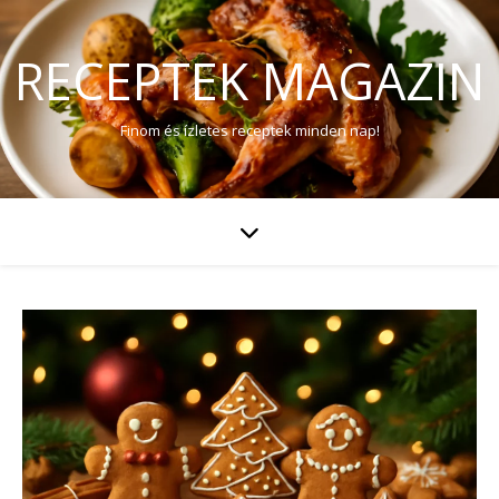
RECEPTEK MAGAZIN
Finom és ízletes receptek minden nap!