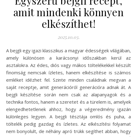
Egyszerű bejgli recept,
amit mindenki könnyen
elkészíthet!
2025.10.03.
A bejgli egy igazi klasszikus a magyar édességek világában,
amely különösen a karácsonyi időszakban kerül az
asztalokra. Az édes, diós vagy mákos töltelékekkel készült
finomság nemcsak ízletes, hanem elkészítése is számos
emléket idézhet fel. Szinte minden családnak megvan a
saját receptje, amit generációról generációra adnak át. A
bejgli készítése során nem csak az alapanyagok és a
technika fontos, hanem a szeretet és a türelem is, amelyek
elengedhetetlenek ahhoz, hogy a végeredmény igazán
különleges legyen. A bejgli tésztája omlós és puha, a
töltelék pedig gazdag és ízletes. Az elkészítési folyamat
nem bonyolult, de néhány apró trükk segíthet abban, hogy