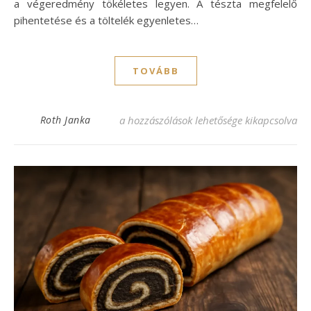
a végeredmény tökéletes legyen. A tészta megfelelő
pihentetése és a töltelék egyenletes…
TOVÁBB
Egyszerű bejgli recept, amit mindenki kön
Roth Janka
a hozzászólások lehetősége kikapcsolva