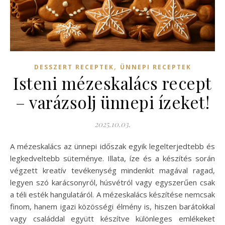
,
DESSZERT RECEPTEK
ÜNNEPI RECEPTEK
Isteni mézeskalács recept
– varázsolj ünnepi ízeket!
2025.10.03.
A mézeskalács az ünnepi időszak egyik legelterjedtebb és
legkedveltebb süteménye. Illata, íze és a készítés során
végzett kreatív tevékenység mindenkit magával ragad,
legyen szó karácsonyról, húsvétról vagy egyszerűen csak
a téli esték hangulatáról. A mézeskalács készítése nemcsak
finom, hanem igazi közösségi élmény is, hiszen barátokkal
vagy családdal együtt készítve különleges emlékeket