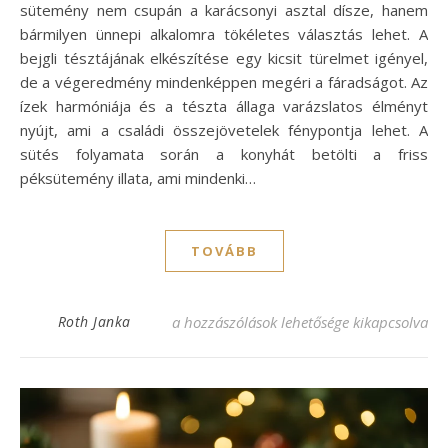
sütemény nem csupán a karácsonyi asztal dísze, hanem
bármilyen ünnepi alkalomra tökéletes választás lehet. A
bejgli tésztájának elkészítése egy kicsit türelmet igényel,
de a végeredmény mindenképpen megéri a fáradságot. Az
ízek harmóniája és a tészta állaga varázslatos élményt
nyújt, ami a családi összejövetelek fénypontja lehet. A
sütés folyamata során a konyhát betölti a friss
péksütemény illata, ami mindenki…
TOVÁBB
Zsíros bejgli recept: Készítsd el a tökéletes
Roth Janka
a hozzászólások lehetősége kikapcsolva