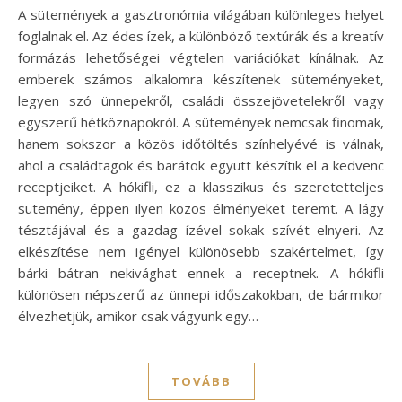
A sütemények a gasztronómia világában különleges helyet
foglalnak el. Az édes ízek, a különböző textúrák és a kreatív
formázás lehetőségei végtelen variációkat kínálnak. Az
emberek számos alkalomra készítenek süteményeket,
legyen szó ünnepekről, családi összejövetelekről vagy
egyszerű hétköznapokról. A sütemények nemcsak finomak,
hanem sokszor a közös időtöltés színhelyévé is válnak,
ahol a családtagok és barátok együtt készítik el a kedvenc
receptjeiket. A hókifli, ez a klasszikus és szeretetteljes
sütemény, éppen ilyen közös élményeket teremt. A lágy
tésztájával és a gazdag ízével sokak szívét elnyeri. Az
elkészítése nem igényel különösebb szakértelmet, így
bárki bátran nekivághat ennek a receptnek. A hókifli
különösen népszerű az ünnepi időszakokban, de bármikor
élvezhetjük, amikor csak vágyunk egy…
TOVÁBB