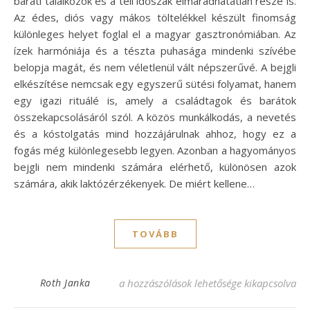
baráti találkozók és a téli időszak elmaradhatatlan része is.
Az édes, diós vagy mákos töltelékkel készült finomság
különleges helyet foglal el a magyar gasztronómiában. Az
ízek harmóniája és a tészta puhasága mindenki szívébe
belopja magát, és nem véletlenül vált népszerűvé. A bejgli
elkészítése nemcsak egy egyszerű sütési folyamat, hanem
egy igazi rituálé is, amely a családtagok és barátok
összekapcsolásáról szól. A közös munkálkodás, a nevetés
és a kóstolgatás mind hozzájárulnak ahhoz, hogy ez a
fogás még különlegesebb legyen. Azonban a hagyományos
bejgli nem mindenki számára elérhető, különösen azok
számára, akik laktózérzékenyek. De miért kellene…
TOVÁBB
Laktózmentes bejgli recept, amit imádni f
Roth Janka
a hozzászólások lehetősége kikapcsolva