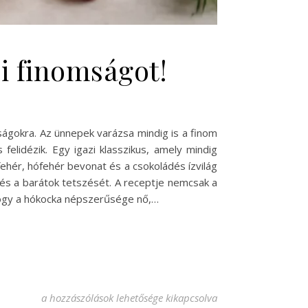
i finomságot!
ságokra. Az ünnepek varázsa mindig is a finom
elidézik. Egy igazi klasszikus, amely mindig
fehér, hófehér bevonat és a csokoládés ízvilág
 és a barátok tetszését. A receptje nemcsak a
Ahogy a hókocka népszerűsége nő,…
Hókocka recept: Készítsd el az ünnepi finomságot! bejegyzé
a hozzászólások lehetősége kikapcsolva