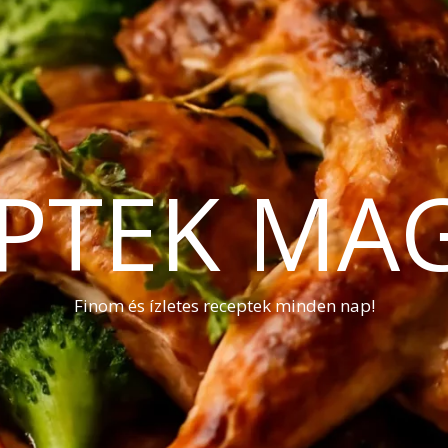
PTEK MA
Finom és ízletes receptek minden nap!