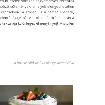
a kerülő ételek sokszor hagyományos receptek
önböző sütemények, amelyek elengedhetetlen
 kapcsolódik, a stollen. Ez a német eredetű,
lentőséggel bír. A stollen készítése során a
 textúrája különleges élményt nyújt. A stollen
Ínycsiklandó stollen recept: Karácsonyi édesség készítése b
a hozzászólások lehetősége kikapcsolva