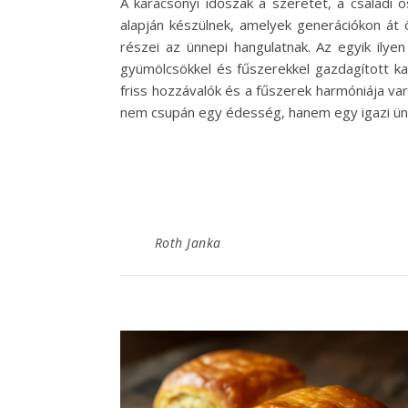
A karácsonyi időszak a szeretet, a családi 
alapján készülnek, amelyek generációkon á
részei az ünnepi hangulatnak. Az egyik ilye
gyümölcsökkel és fűszerekkel gazdagított ka
friss hozzávalók és a fűszerek harmóniája var
nem csupán egy édesség, hanem egy igazi ü
Roth Janka