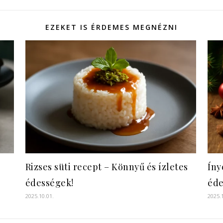
EZEKET IS ÉRDEMES MEGNÉZNI
Rizses süti recept – Könnyű és ízletes
Íny
édességek!
éde
2025.10.01.
2025.