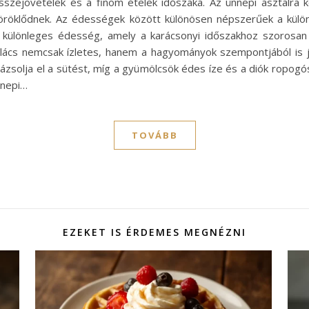
összejövetelek és a finom ételek időszaka. Az ünnepi asztalr
t öröklődnek. Az édességek között különösen népszerűek a kül
n különleges édesség, amely a karácsonyi időszakhoz szorosan
lács nemcsak ízletes, hanem a hagyományok szempontjából is je
ázsolja el a sütést, míg a gyümölcsök édes íze és a diók ropogós
nnepi…
TOVÁBB
EZEKET IS ÉRDEMES MEGNÉZNI