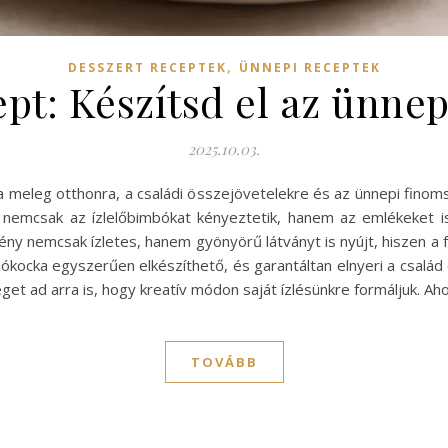
,
DESSZERT RECEPTEK
ÜNNEPI RECEPTEK
pt: Készítsd el az ünnep
2025.10.03.
 meleg otthonra, a családi összejövetelekre és az ünnepi finom
nemcsak az ízlelőbimbókat kényeztetik, hanem az emlékeket is f
ény nemcsak ízletes, hanem gyönyörű látványt is nyújt, hiszen a 
hókocka egyszerűen elkészíthető, és garantáltan elnyeri a család
get ad arra is, hogy kreatív módon saját ízlésünkre formáljuk. 
TOVÁBB