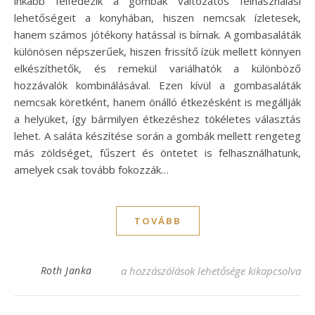
inkább felfedezik a gombák változatos felhasználási
lehetőségeit a konyhában, hiszen nemcsak ízletesek,
hanem számos jótékony hatással is bírnak. A gombasaláták
különösen népszerűek, hiszen frissítő ízük mellett könnyen
elkészíthetők, és remekül variálhatók a különböző
hozzávalók kombinálásával. Ezen kívül a gombasaláták
nemcsak köretként, hanem önálló étkezésként is megállják
a helyüket, így bármilyen étkezéshez tökéletes választás
lehet. A saláta készítése során a gombák mellett rengeteg
más zöldséget, fűszert és öntetet is felhasználhatunk,
amelyek csak tovább fokozzák…
TOVÁBB
Fenséges gombasaláta receptek – Egyszerű 
Roth Janka
a hozzászólások lehetősége kikapcsolva