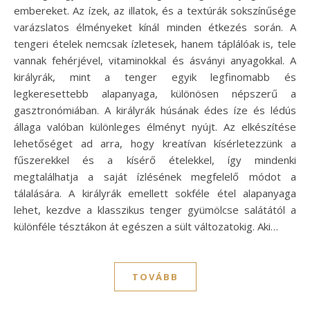
embereket. Az ízek, az illatok, és a textúrák sokszínűsége
varázslatos élményeket kínál minden étkezés során. A
tengeri ételek nemcsak ízletesek, hanem táplálóak is, tele
vannak fehérjével, vitaminokkal és ásványi anyagokkal. A
királyrák, mint a tenger egyik legfinomabb és
legkeresettebb alapanyaga, különösen népszerű a
gasztronómiában. A királyrák húsának édes íze és lédús
állaga valóban különleges élményt nyújt. Az elkészítése
lehetőséget ad arra, hogy kreatívan kísérletezzünk a
fűszerekkel és a kísérő ételekkel, így mindenki
megtalálhatja a saját ízlésének megfelelő módot a
tálalására. A királyrák emellett sokféle étel alapanyaga
lehet, kezdve a klasszikus tenger gyümölcse salátától a
különféle tésztákon át egészen a sült változatokig. Aki…
TOVÁBB