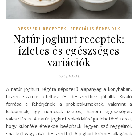
,
DESSZERT RECEPTEK
SPECIÁLIS ÉTRENDEK
Natúr joghurt receptek:
ízletes és egészséges
variációk
2025.10.03.
A natúr joghurt régóta népszerű alapanyag a konyhában,
hiszen számos ételhez és desszerthez jól illik. Kiváló
forrása a fehérjének, a probiotikumoknak, valamint a
kalciumnak, így nemcsak ízletes, hanem egészséges
választás is. A natúr joghurt sokoldalúsága lehetővé teszi,
hogy különféle ételekbe beépítsük, legyen szó reggeliről,
snackről vagy akár desszertből. A joghurt krémes állagának