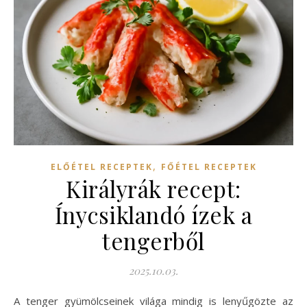
,
ELŐÉTEL RECEPTEK
FŐÉTEL RECEPTEK
Királyrák recept:
Ínycsiklandó ízek a
tengerből
2025.10.03.
A tenger gyümölcseinek világa mindig is lenyűgözte az