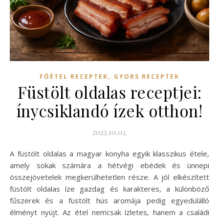
,
FŐÉTEL RECEPTEK
GYORS RECEPTEK
Füstölt oldalas receptjei:
ínycsiklandó ízek otthon!
2025.10.03.
A füstölt oldalas a magyar konyha egyik klasszikus étele,
amely sokak számára a hétvégi ebédek és ünnepi
összejövetelek megkerülhetetlen része. A jól elkészített
füstölt oldalas íze gazdag és karakteres, a különböző
fűszerek és a füstölt hús aromája pedig egyedülálló
élményt nyújt. Az étel nemcsak ízletes, hanem a családi