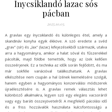
Ínycsiklandó lazac sós
pácban
2025.10.03.
A gravlax egy ínycsiklandó és különleges étel, amely a
skandináv konyha egyik ékköve. A szó eredete a svéd
„grav” (sír) és „lax” (lazac) kifejezésekből származik, utalva
arra a hagyományra, amikor a halat sóval és fűszerekkel
pácolták, majd földbe temették, hogy az ízek kellően
összeérjenek. Ez a technika az idők során fejlődött, és ma
már sokféle variációval találkozhatunk. A gravlax
elkészítése nem csupán a hal ízének kiemelésére szolgál,
hanem egyben a hagyományos konzerválási módszerek
újraélesztésére is. A gravlax remek választás lehet
különböző alkalmakra, legyen szó egy elegáns vacsoráról
vagy egy baráti összejövetelről. A megfelelő pácolási idő
és a friss hozzávalók használata kulcsfontosságú a