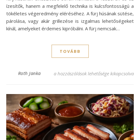
ízesítők, hanem a megfelelő technika is kulcsfontosságú a
tökéletes végeredmény eléréséhez. A fürj húsának sütése,
párolása, vagy akár grillezése is izgalmas lehetőségeket
kínál, amelyeket érdemes kipróbálni. A fürj nemcsak…
TOVÁBB
Ínycsiklandó fürj recept – Fedezd fel a kü
Roth Janka
a hozzászólások lehetősége kikapcsolva