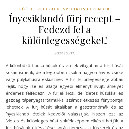
,
FŐÉTEL RECEPTEK
SPECIÁLIS ÉTRENDEK
Ínycsiklandó fürj recept –
Fedezd fel a
különlegességeket!
2025.10.03.
A különböző típusú húsok és ételek világában a fürj húsát
sokan ismerik, de a legtöbben csak a hagyományos csirke
vagy pulykahúsra esküsznek. A fürj különlegessége abban
rejlik, hogy íze és állaga egyedi élményt nyújt, amelyet
érdemes felfedezni. A fürjek kicsi, de ízletes húsukkal és
gazdag tápanyagtartalmukkal számos étkezés fénypontjai
lehetnek. A fürj húsát általában a gasztronómák és az
ínycsiklandó ételek kedvelői választják, hiszen ezt az
ízletes és különleges húst sokféleképpen elkészíthetjük. A
fürj húsának elkészítése során nemcsak a fűszerek és az