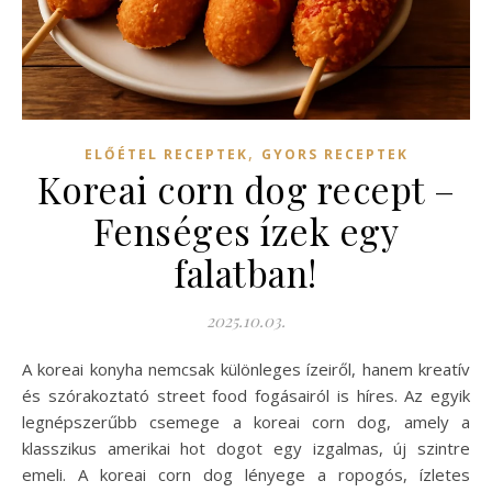
,
ELŐÉTEL RECEPTEK
GYORS RECEPTEK
Koreai corn dog recept –
Fenséges ízek egy
falatban!
2025.10.03.
A koreai konyha nemcsak különleges ízeiről, hanem kreatív
és szórakoztató street food fogásairól is híres. Az egyik
legnépszerűbb csemege a koreai corn dog, amely a
klasszikus amerikai hot dogot egy izgalmas, új szintre
emeli. A koreai corn dog lényege a ropogós, ízletes