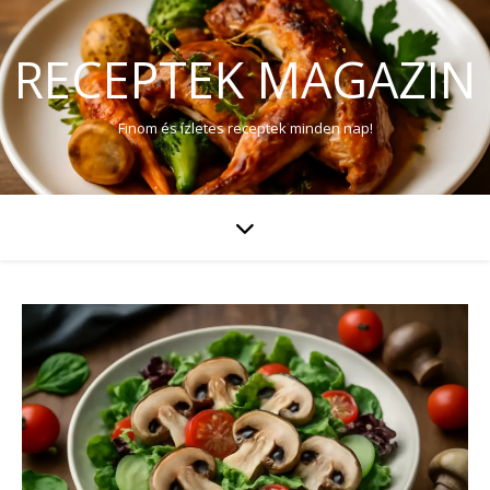
RECEPTEK MAGAZIN
Finom és ízletes receptek minden nap!