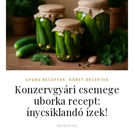
,
GYORS RECEPTEK
KÖRET RECEPTEK
Konzervgyári csemege
uborka recept:
ínycsiklandó ízek!
2025.10.03.