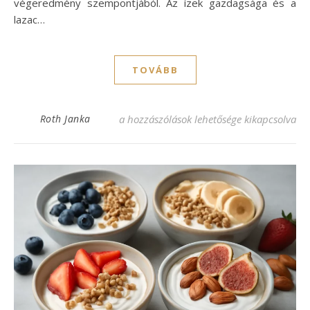
végeredmény szempontjából. Az ízek gazdagsága és a
lazac…
TOVÁBB
Gravlax recept: Ínycsiklandó lazac sós pá
Roth Janka
a hozzászólások lehetősége kikapcsolva