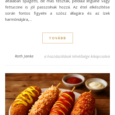
általában spagetti, de más tészták, például linguine vagy
fettuccine is jól passzolnak hozzá. Az étel elkészítése
során fontos figyelni a szósz állagára és az ízek
harmóniájára,…
TOVÁBB
Tökéletes carbonara szósz recept: ízletes 
Roth Janka
a hozzászólások lehetősége kikapcsolva