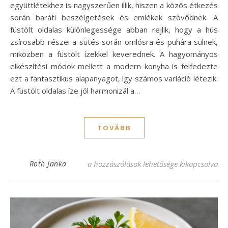
együttlétekhez is nagyszerűen illik, hiszen a közös étkezés
során baráti beszélgetések és emlékek szövődnek. A
füstölt oldalas különlegessége abban rejlik, hogy a hús
zsírosabb részei a sütés során omlósra és puhára sülnek,
miközben a füstölt ízekkel keverednek. A hagyományos
elkészítési módok mellett a modern konyha is felfedezte
ezt a fantasztikus alapanyagot, így számos variáció létezik.
A füstölt oldalas íze jól harmonizál a…
TOVÁBB
Füstölt oldalas receptjei: ínycsiklandó íze
Roth Janka
a hozzászólások lehetősége kikapcsolva