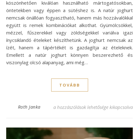
köszönhetően kiválóan használható mártogatósokban,
öntetekben vagy éppen a sütéshez is. A natúr joghurt
nemcsak önállóan fogyasztható, hanem más hozzávalókkal
együtt is remek kombinációkat alkothat. Gyümölcsökkel,
mézzel, fűszerekkel vagy zöldségekkel variálva igazi
ínycsiklandó ételeket készíthetünk. A joghurt nemcsak az
ízét, hanem a tápértékét is gazdagítja az ételeknek.
Emellett a natúr joghurt könnyen beszerezhető és
viszonylag olcsó alapanyag, ami még…
TOVÁBB
Natúr joghurt receptek: ízletes és egészsé
Roth Janka
a hozzászólások lehetősége kikapcsolva