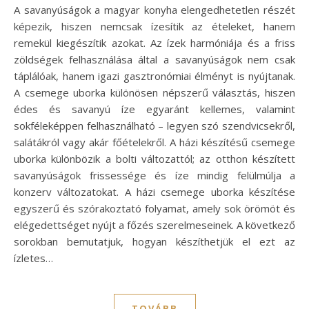
A savanyúságok a magyar konyha elengedhetetlen részét
képezik, hiszen nemcsak ízesítik az ételeket, hanem
remekül kiegészítik azokat. Az ízek harmóniája és a friss
zöldségek felhasználása által a savanyúságok nem csak
táplálóak, hanem igazi gasztronómiai élményt is nyújtanak.
A csemege uborka különösen népszerű választás, hiszen
édes és savanyú íze egyaránt kellemes, valamint
sokféleképpen felhasználható – legyen szó szendvicsekről,
salátákról vagy akár főételekről. A házi készítésű csemege
uborka különbözik a bolti változattól; az otthon készített
savanyúságok frissessége és íze mindig felülmúlja a
konzerv változatokat. A házi csemege uborka készítése
egyszerű és szórakoztató folyamat, amely sok örömöt és
elégedettséget nyújt a főzés szerelmeseinek. A következő
sorokban bemutatjuk, hogyan készíthetjük el ezt az
ízletes…
TOVÁBB