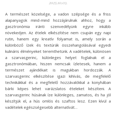
2025.10.03.
A természet közelsége, a vadon szépsége és a friss
alapanyagok mind-mind hozzájárulnak ahhoz, hogy a
gasztronómia iránti szenvedélyünk egyre inkább
növekedjen. Az ételek elkészítése nem csupán egy napi
rutin, hanem egy kreatív folyamat is, amely során a
különböző ízek és textúrák összehangolásával egyedi
kulináris élményeket teremthetünk. A vadételek, különösen
a szarvasgerinc, különleges helyet foglalnak el a
gasztronómiában, hiszen nemcsak ízletesek, hanem a
természet ajándékait is magukban hordozzák. A
szarvasgerinc elkészítése igazi kihívás, de megfelelő
technikákkal és a megfelelő hozzávalókkal a konyhában
bárki képes lehet varázslatos ételeket készíteni. A
szarvasgerinc húsának íze különleges, zamatos, és ha jól
készítjük el, a hús omlós és szaftos lesz. Ezen kívül a
vadételek egészségesebb alternatívát…