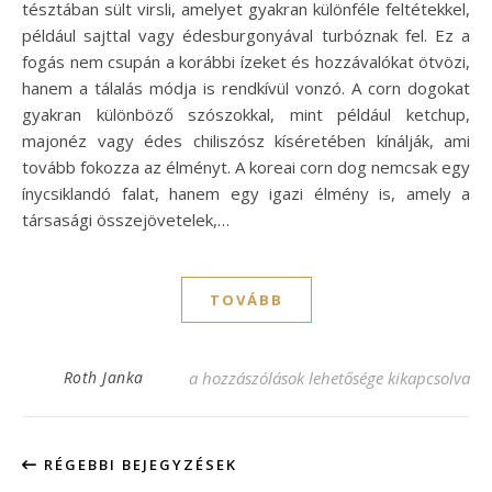
tésztában sült virsli, amelyet gyakran különféle feltétekkel,
például sajttal vagy édesburgonyával turbóznak fel. Ez a
fogás nem csupán a korábbi ízeket és hozzávalókat ötvözi,
hanem a tálalás módja is rendkívül vonzó. A corn dogokat
gyakran különböző szószokkal, mint például ketchup,
majonéz vagy édes chiliszósz kíséretében kínálják, ami
tovább fokozza az élményt. A koreai corn dog nemcsak egy
ínycsiklandó falat, hanem egy igazi élmény is, amely a
társasági összejövetelek,…
TOVÁBB
Koreai corn dog recept – Fenséges ízek eg
Roth Janka
a hozzászólások lehetősége kikapcsolva
RÉGEBBI BEJEGYZÉSEK