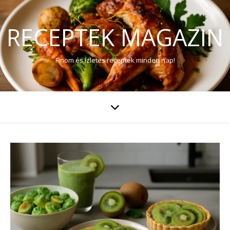
RECEPTEK MAGAZIN
Finom és ízletes receptek minden nap!