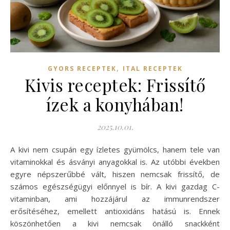
,
GYORS RECEPTEK
ITAL RECEPTEK
Kivis receptek: Frissítő
ízek a konyhában!
2025.10.01.
A kivi nem csupán egy ízletes gyümölcs, hanem tele van
vitaminokkal és ásványi anyagokkal is. Az utóbbi években
egyre népszerűbbé vált, hiszen nemcsak frissítő, de
számos egészségügyi előnnyel is bír. A kivi gazdag C-
vitaminban, ami hozzájárul az immunrendszer
erősítéséhez, emellett antioxidáns hatású is. Ennek
köszönhetően a kivi nemcsak önálló snackként