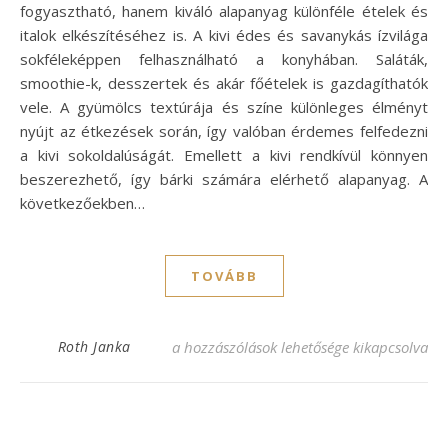
fogyasztható, hanem kiváló alapanyag különféle ételek és
italok elkészítéséhez is. A kivi édes és savanykás ízvilága
sokféleképpen felhasználható a konyhában. Saláták,
smoothie-k, desszertek és akár főételek is gazdagíthatók
vele. A gyümölcs textúrája és színe különleges élményt
nyújt az étkezések során, így valóban érdemes felfedezni
a kivi sokoldalúságát. Emellett a kivi rendkívül könnyen
beszerezhető, így bárki számára elérhető alapanyag. A
következőekben…
TOVÁBB
Kivis receptek: Frissítő ízek a konyhában! 
Roth Janka
a hozzászólások lehetősége kikapcsolva